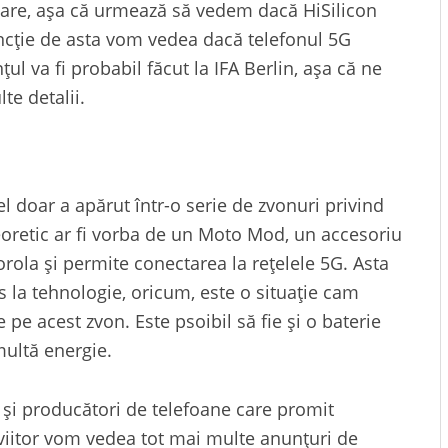
oare, așa că urmează să vedem dacă HiSilicon
funcție de asta vom vedea dacă telefonul 5G
ul va fi probabil făcut la IFA Berlin, așa că ne
te detalii.
el doar a apărut într-o serie de zvonuri privind
oretic ar fi vorba de un Moto Mod, un accesoriu
rola și permite conectarea la rețelele 5G. Asta
 la tehnologie, oricum, este o situație cam
pe acest zvon. Este psoibil să fie și o baterie
ultă energie.
i și producători de telefoane care promit
viitor vom vedea tot mai multe anunțuri de