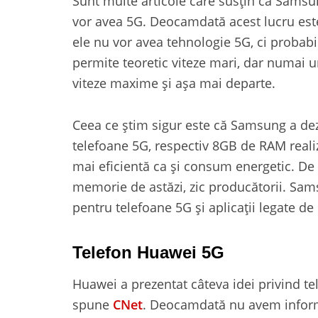
Sunt multe articole care susțin că Samsun
vor avea 5G. Deocamdată acest lucru este
ele nu vor avea tehnologie 5G, ci probab
permite teoretic viteze mari, dar numai 
viteze maxime și așa mai departe.
Ceea ce știm sigur este că Samsung a de
telefoane 5G, respectiv 8GB de RAM reali
mai eficientă ca și consum energetic. De
memorie de astăzi, zic producătorii. Sams
pentru telefoane 5G și aplicații legate de I
Telefon Huawei 5G
Huawei a prezentat câteva idei privind tele
spune
CNet
. Deocamdată nu avem informa