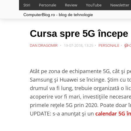
Stiri
Personale
Review
YouTube
Newsletter
ComputerBlog.ro - blog de tehnologie
Cursa spre 5G începe
DAN DRAGOMIR
19-07-2018, 13:25
PERSONALE
C
Atât pe zona de echipamente 5G, cât și pe
Samsung și Huawei se încinge. Știm cu to
drumul va fi lung, trebuie organizată o lic
acoperire vor fi mari, investițiile necesa
primele rețele 5G prin 2020. Poate doar 
UPDATE: s-a anunțat și un
calendar 5G î