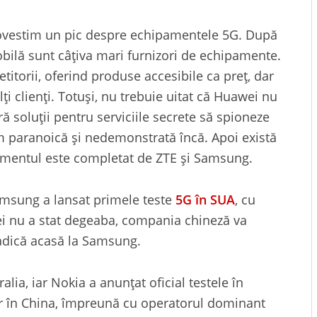
povestim un pic despre echipamentele 5G. După
obilă sunt câțiva mari furnizori de echipamente.
itorii, oferind produse accesibile ca preț, dar
lți clienți. Totuși, nu trebuie uitat că Huawei nu
ră soluții pentru serviciile secrete să spioneze
m paranoică și nedemonstrată încă. Apoi există
asamentul este completat de ZTE și Samsung.
amsung a lansat primele teste
5G în SUA
, cu
ei nu a stat degeaba, compania chineză va
 adică acasă la Samsung.
lia, iar Nokia a anunțat oficial testele în
or în China, împreună cu operatorul dominant