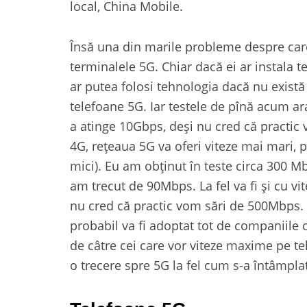
local, China Mobile.
Însă una din marile probleme despre care
terminalele 5G. Chiar dacă ei ar instala t
ar putea folosi tehnologia dacă nu există
telefoane 5G. Iar testele de pînă acum ara
a atinge 10Gbps, deși nu cred că practic 
4G, rețeaua 5G va oferi viteze mai mari, 
mici). Eu am obținut în teste circa 300 M
am trecut de 90Mbps. La fel va fi și cu vi
nu cred că practic vom sări de 500Mbps. 
probabil va fi adoptat tot de companiile c
de câtre cei care vor viteze maxime pe tel
o trecere spre 5G la fel cum s-a întâmplat