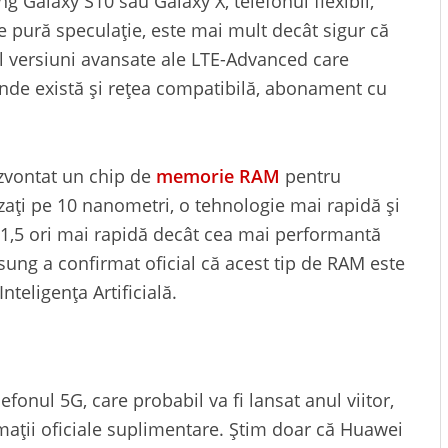
g Galaxy S10 sau Galaxy X, telefonul flexibil,
 pură speculație, este mai mult decât sigur că
il versiuni avansate ale LTE-Advanced care
unde există și rețea compatibilă, abonament cu
zvontat un chip de
memorie RAM
pentru
zați pe 10 nanometri, o tehnologie mai rapidă și
 1,5 ori mai rapidă decât cea mai performantă
ung a confirmat oficial că acest tip de RAM este
nteligența Artificială.
fonul 5G, care probabil va fi lansat anul viitor,
ții oficiale suplimentare. Știm doar că Huawei