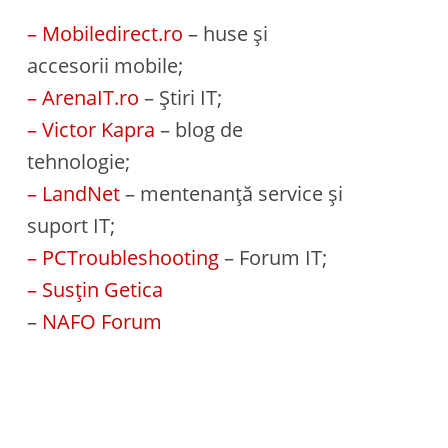
– Mobiledirect.ro
– huse și
accesorii mobile;
– ArenaIT.ro
– Știri IT;
– Victor Kapra
– blog de
tehnologie;
– LandNet
– mentenanță service și
suport IT;
– PCTroubleshooting
– Forum IT;
– Susțin Getica
–
NAFO Forum