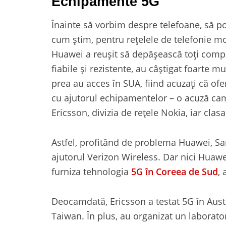
Echipamente 5G
Înainte să vorbim despre telefoane, să 
cum știm, pentru rețelele de telefonie m
Huawei a reușit să depășească toți compet
fiabile și rezistente, au câștigat foarte mu
prea au acces în SUA, fiind acuzați că ofe
cu ajutorul echipamentelor – o acuză ca
Ericsson, divizia de rețele Nokia, iar cl
Astfel, profitând de problema Huawei, S
ajutorul Verizon Wireless. Dar nici Huaw
furniza tehnologia
5G în Coreea de Sud
,
Deocamdată, Ericsson a testat 5G în Austra
Taiwan. În plus, au organizat un laborat