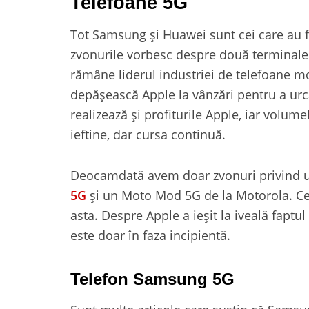
Telefoane 5G
Tot Samsung și Huawei sunt cei care au f
zvonurile vorbesc despre două terminale
rămâne liderul industriei de telefoane m
depășească Apple la vânzări pentru a urc
realizează și profiturile Apple, iar volum
ieftine, dar cursa continuă.
Deocamdată avem doar zvonuri privind
5G
și un Moto Mod 5G de la Motorola. Cel
asta. Despre Apple a ieșit la iveală faptu
este doar în faza incipientă.
Telefon Samsung 5G