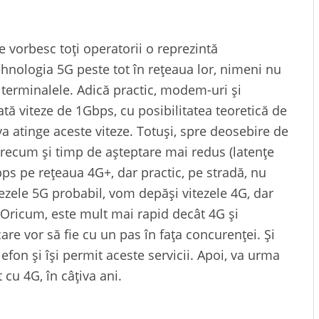
 vorbesc toți operatorii o reprezintă
ehnologia 5G peste tot în rețeaua lor, nimeni nu
 terminalele. Adică practic, modem-uri și
tă viteze de 1Gbps, cu posibilitatea teoretică de
va atinge aceste viteze. Totuși, spre deosebire de
precum și timp de așteptare mai redus (latențe
bps pe rețeaua 4G+, dar practic, pe stradă, nu
tezele 5G probabil, vom depăși vitezele 4G, dar
Oricum, este mult mai rapid decât 4G și
are vor să fie cu un pas în fața concurenței. Și
efon și își permit aceste servicii. Apoi, va urma
 cu 4G, în câțiva ani.