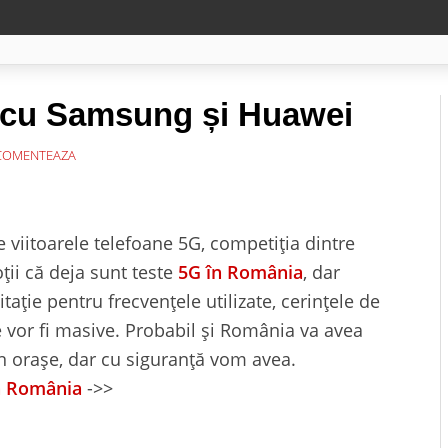
 cu Samsung și Huawei
OMENTEAZA
 viitoarele telefoane 5G, competiția dintre
ții că deja sunt teste
5G în România
, dar
itație pentru frecvențele utilizate, cerințele de
re vor fi masive. Probabil și România va avea
în orașe, dar cu siguranță vom avea.
n România
->>