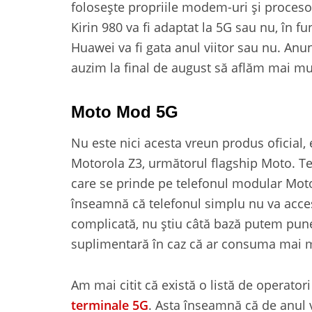
folosește propriile modem-uri și proces
Kirin 980 va fi adaptat la 5G sau nu, în 
Huawei va fi gata anul viitor sau nu. Anunț
auzim la final de august să aflăm mai mul
Moto Mod 5G
Nu este nici acesta vreun produs oficial, 
Motorola Z3, următorul flagship Moto. Te
care se prinde pe telefonul modular Moto
înseamnă că telefonul simplu nu va acces
complicată, nu știu câtă bază putem pune 
suplimentară în caz că ar consuma mai m
Am mai citit că există o listă de operator
terminale 5G
. Asta înseamnă că de anul 