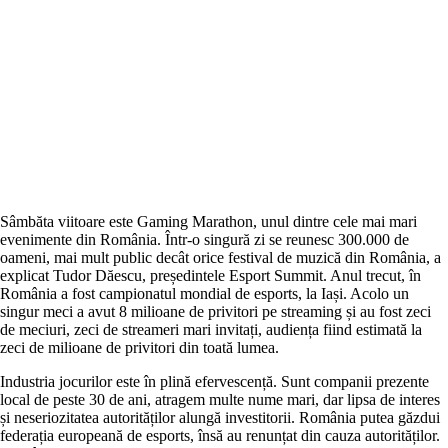
Sâmbăta viitoare este Gaming Marathon, unul dintre cele mai mari
evenimente din România. Într-o singură zi se reunesc 300.000 de
oameni, mai mult public decât orice festival de muzică din România, a
explicat Tudor Dăescu, președintele Esport Summit. Anul trecut, în
România a fost campionatul mondial de esports, la Iași. Acolo un
singur meci a avut 8 milioane de privitori pe streaming și au fost zeci
de meciuri, zeci de streameri mari invitați, audiența fiind estimată la
zeci de milioane de privitori din toată lumea.
Industria jocurilor este în plină efervescență. Sunt companii prezente
local de peste 30 de ani, atragem multe nume mari, dar lipsa de interes
și neseriozitatea autorităților alungă investitorii. România putea găzdui
federația europeană de esports, însă au renunțat din cauza autorităților.