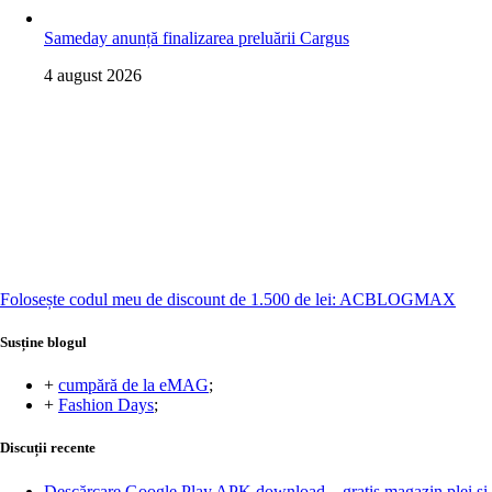
Sameday anunță finalizarea preluării Cargus
4 august 2026
Folosește codul meu de discount de 1.500 de lei: ACBLOGMAX
Susține blogul
+
cumpără de la eMAG
;
+
Fashion Days
;
Discuții recente
Descărcare Google Play APK download – gratis magazin plei și