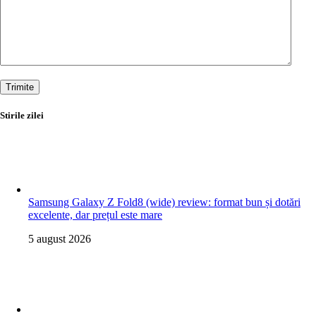
Trimite
Stirile zilei
Samsung Galaxy Z Fold8 (wide) review: format bun și dotări
excelente, dar prețul este mare
5 august 2026