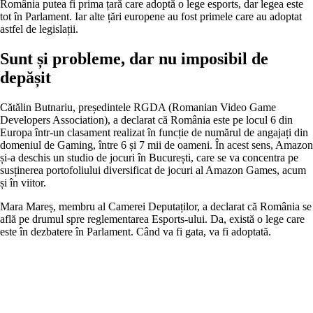
România putea fi prima țară care adoptă o lege esports, dar legea este
tot în Parlament. Iar alte țări europene au fost primele care au adoptat
astfel de legislații.
Sunt și probleme, dar nu imposibil de
depășit
Cătălin Butnariu, președintele RGDA (Romanian Video Game
Developers Association), a declarat că România este pe locul 6 din
Europa într-un clasament realizat în funcție de numărul de angajați din
domeniul de Gaming, între 6 și 7 mii de oameni. În acest sens, Amazon
și-a deschis un studio de jocuri în București, care se va concentra pe
susținerea portofoliului diversificat de jocuri al Amazon Games, acum
și în viitor.
Mara Mareș, membru al Camerei Deputaților, a declarat că România se
află pe drumul spre reglementarea Esports-ului. Da, există o lege care
este în dezbatere în Parlament. Când va fi gata, va fi adoptată.