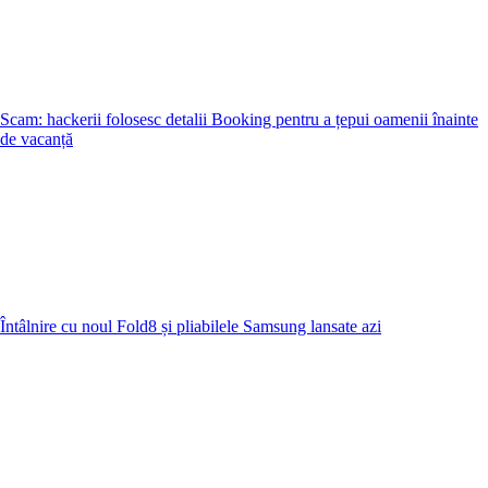
Scam: hackerii folosesc detalii Booking pentru a țepui oamenii înainte
de vacanță
Întâlnire cu noul Fold8 și pliabilele Samsung lansate azi