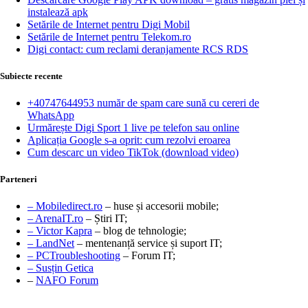
instalează apk
Setările de Internet pentru Digi Mobil
Setările de Internet pentru Telekom.ro
Digi contact: cum reclami deranjamente RCS RDS
Subiecte recente
+40747644953 număr de spam care sună cu cereri de
WhatsApp
Urmărește Digi Sport 1 live pe telefon sau online
Aplicația Google s-a oprit: cum rezolvi eroarea
Cum descarc un video TikTok (download video)
Parteneri
– Mobiledirect.ro
– huse și accesorii mobile;
– ArenaIT.ro
– Știri IT;
– Victor Kapra
– blog de tehnologie;
– LandNet
– mentenanță service și suport IT;
– PCTroubleshooting
– Forum IT;
– Susțin Getica
–
NAFO Forum