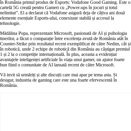
în România primul produs de Esports: Vodafone Good Gaming. Este o
cartelă 5G creată pentru Gameri cu „Power-ups în jocuri și totul
nelimitat”. El a declarat că Vodafone asigură deja de câțiva ani două
elemente esențiale Esports-ului, conexiune stabilă și accesul la
tehnologie.
Mădălina Popa, reprezentant Microsoft, pasionată de AI și psihologia
tinerilor, a făcut o comparație între excelența avută de România atât în
Counter-Strike prin rezultatul recent exemplificat de către Nedim, cât și
în robotică, unde 2 echipe de robotică din România au câștigat premiul
1 și 2 la o competiție internațională. În plus, aceasta a evidențiat
avantajele inteligenței artificiale în viața unui gamer, un ajutor foarte
bun fiind o comunitate de AI lansată recent de către Microsoft.
Vă invit să urmăriți și alte discuții care mai apar pe tema asta. Și
desigur, industria de gaming care este una foarte efervescentă în
România.