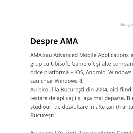
Google
Despre AMA
AMA sau Advanced Mobile Applications es
grup cu Ubisoft, Gameloft și alte companii
orice platformă – iOS, Android, Windows 
sau chiar Windows 8.
Au biroul la București din 2004, aici fiin
testare de aplicații și așa mai departe. B
studiouri de dezvoltare în alte țări (Franț
București.
Au devenit în timp “Top developer Google”