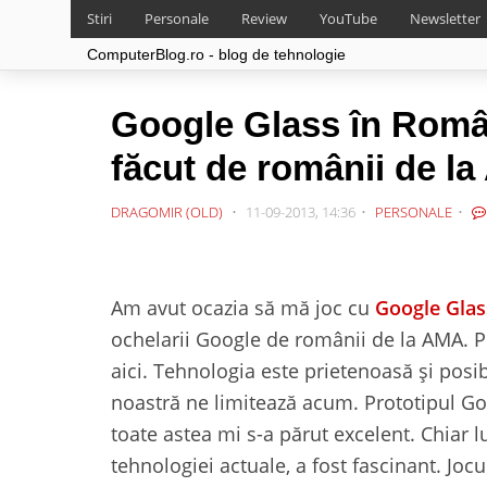
Stiri
Personale
Review
YouTube
Newsletter
ComputerBlog.ro - blog de tehnologie
Google Glass în Român
făcut de românii de l
DRAGOMIR (OLD)
11-09-2013, 14:36
PERSONALE
Am avut ocazia să mă joc cu
Google Glas
ochelarii Google de românii de la AMA. P
aici. Tehnologia este prietenoasă și posibi
noastră ne limitează acum. Prototipul Goo
toate astea mi s-a părut excelent. Chiar l
tehnologiei actuale, a fost fascinant. Jo