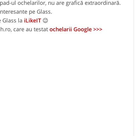
pad-ul ochelarilor, nu are grafică extraordinară.
interesante pe Glass.
e Glass la
iLikeIT
😉
ch.ro, care au testat
ochelarii Google >>>