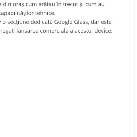
le din oraș cum arătau în trecut și cum au
apabilităților tehnice.
 o secțiune dedicată Google Glass, dar este
egăti lansarea comercială a acestui device.