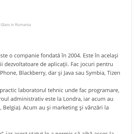
 Glass in Romania
te o companie fondată în 2004. Este în același
 dezvoltatoare de aplicații. Fac jocuri pentru
Phone, Blackberry, dar și Java sau Symbia, Tizen
d practic laboratorul tehnic unde fac programare,
iroul administrativ este la Londra, iar acum au
a, Belgia). Acum au și marketing și vânzări la
, iar acest statut le-a permis să aibă acces la