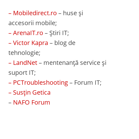
– Mobiledirect.ro
– huse și
accesorii mobile;
– ArenaIT.ro
– Știri IT;
– Victor Kapra
– blog de
tehnologie;
– LandNet
– mentenanță service și
suport IT;
– PCTroubleshooting
– Forum IT;
– Susțin Getica
–
NAFO Forum