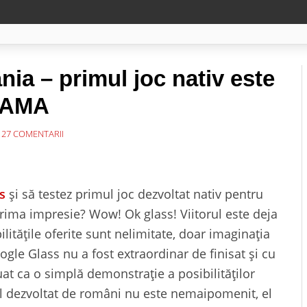
ia – primul joc nativ este
a AMA
27 COMENTARII
s
și să testez primul joc dezvoltat nativ pentru
rima impresie? Wow! Ok glass! Viitorul este deja
litățile oferite sunt nelimitate, doar imaginația
gle Glass nu a fost extraordinar de finisat și cu
uat ca o simplă demonstrație a posibilităților
cul dezvoltat de români nu este nemaipomenit, el