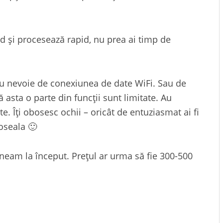
d și procesează rapid, nu prea ai timp de
 Au nevoie de conexiunea de date WiFi. Sau de
asta o parte din funcții sunt limitate. Au
. Îți obosesc ochii – oricât de entuziasmat ai fi
oseala 🙂
uneam la început. Prețul ar urma să fie 300-500