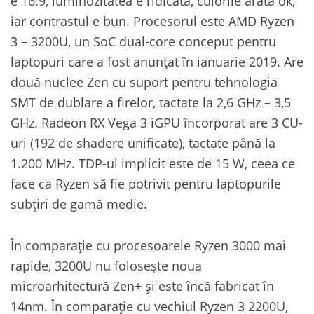
e 16:9, luminozitatea e ridicată, culorile arată ok,
iar contrastul e bun. Procesorul este AMD Ryzen
3 – 3200U, un SoC dual-core conceput pentru
laptopuri care a fost anunțat în ianuarie 2019. Are
două nuclee Zen cu suport pentru tehnologia
SMT de dublare a firelor, tactate la 2,6 GHz – 3,5
GHz. Radeon RX Vega 3 iGPU încorporat are 3 CU-
uri (192 de shadere unificate), tactate până la
1.200 MHz. TDP-ul implicit este de 15 W, ceea ce
face ca Ryzen să fie potrivit pentru laptopurile
subțiri de gamă medie.
În comparație cu procesoarele Ryzen 3000 mai
rapide, 3200U nu folosește noua
microarhitectură Zen+ și este încă fabricat în
14nm. În comparație cu vechiul Ryzen 3 2200U,