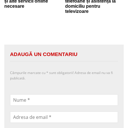
și alte servicii online
telefoane și asistență la
necesare
domiciliu pentru
televizoare
ADAUGĂ UN COMENTARIU
Câmpurile marcate cu
*
sunt obligatorii! Adresa de email nu va fi
publicată.