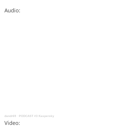
Audio:
dandr69
·
PODCAST #3 Kaspersky
Video: