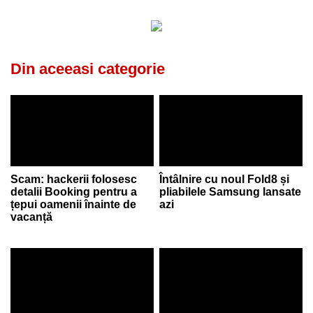
Din aceeasi categorie
Scam: hackerii folosesc
Întâlnire cu noul Fold8 și
detalii Booking pentru a
pliabilele Samsung lansate
țepui oamenii înainte de
azi
vacanță