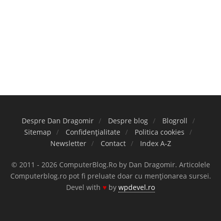
Despre Dan Dragomir
Despre blog
Blogroll
Sitemap
Confidențialitate
Politica cookies
Newsletter
Contact
Index A-Z
© 2011 - 2026 ComputerBlog.Ro by Dan Dragomir. Articolele
Computerblog.ro pot fi preluate doar cu menționarea sursei.
Devel with
♥
by
wpdevel.ro