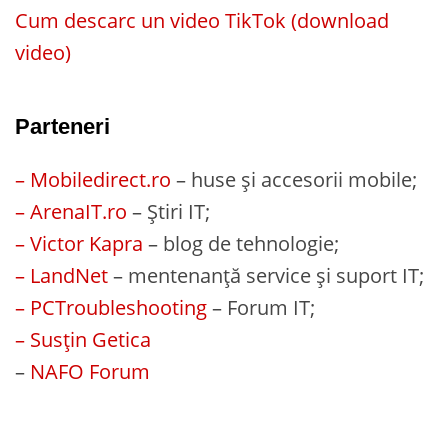
Cum descarc un video TikTok (download
video)
Parteneri
– Mobiledirect.ro
– huse și accesorii mobile;
– ArenaIT.ro
– Știri IT;
– Victor Kapra
– blog de tehnologie;
– LandNet
– mentenanță service și suport IT;
– PCTroubleshooting
– Forum IT;
– Susțin Getica
–
NAFO Forum