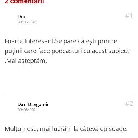
2 comentarii
#1
Doc
03/06/2021
Foarte Interesant.Se pare că ești printre
puținii care face podcasturi cu acest subiect
.Mai așteptăm.
#2
Dan Dragomir
03/06/2021
Mulțumesc, mai lucrăm la câteva episoade.