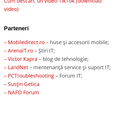
Cum descarc un video TikTok (download
video)
Parteneri
– Mobiledirect.ro
– huse și accesorii mobile;
– ArenaIT.ro
– Știri IT;
– Victor Kapra
– blog de tehnologie;
– LandNet
– mentenanță service și suport IT;
– PCTroubleshooting
– Forum IT;
– Susțin Getica
–
NAFO Forum