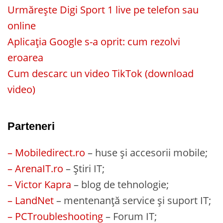
Urmărește Digi Sport 1 live pe telefon sau
online
Aplicația Google s-a oprit: cum rezolvi
eroarea
Cum descarc un video TikTok (download
video)
Parteneri
– Mobiledirect.ro
– huse și accesorii mobile;
– ArenaIT.ro
– Știri IT;
– Victor Kapra
– blog de tehnologie;
– LandNet
– mentenanță service și suport IT;
– PCTroubleshooting
– Forum IT;