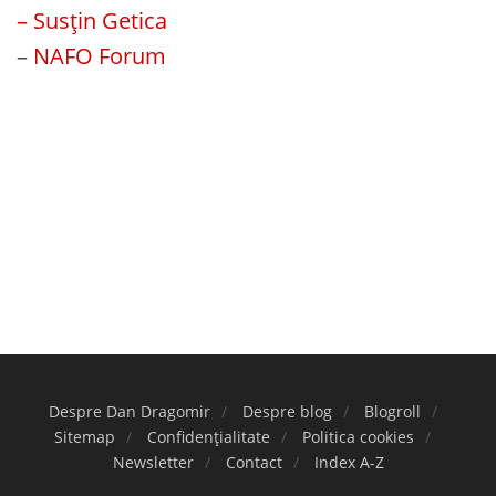
– Susțin Getica
–
NAFO Forum
Despre Dan Dragomir
Despre blog
Blogroll
Sitemap
Confidențialitate
Politica cookies
Newsletter
Contact
Index A-Z