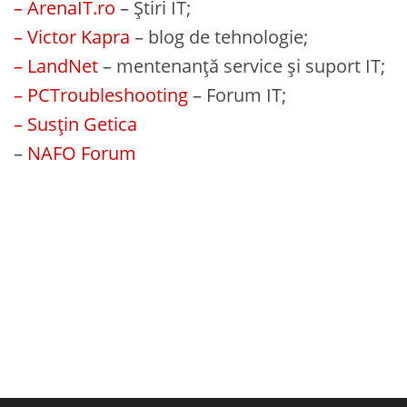
– ArenaIT.ro
– Știri IT;
– Victor Kapra
– blog de tehnologie;
– LandNet
– mentenanță service și suport IT;
– PCTroubleshooting
– Forum IT;
– Susțin Getica
–
NAFO Forum