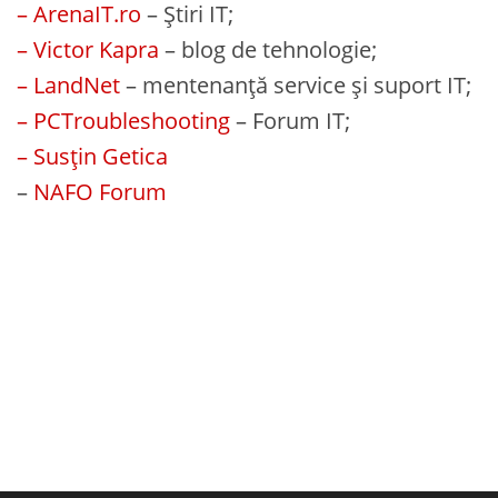
– ArenaIT.ro
– Știri IT;
– Victor Kapra
– blog de tehnologie;
– LandNet
– mentenanță service și suport IT;
– PCTroubleshooting
– Forum IT;
– Susțin Getica
–
NAFO Forum