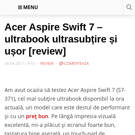
MENU
Acer Aspire Swift 7 –
ultrabook ultrasubțire și
ușor [review]
28-04-2017, 19:55
REVIEW
COMENTEAZA
Am avut ocazia să testez Acer Aspire Swift 7 (S7-
371), cel mai subțire ultrabook disponibil la ora
actuală, un model care este destul de performant
și cu un
preț bun
. Pe lângă impresia vizuală
excelentă, mi-a plăcut și ecranul foarte bun,
tastatura bine așezată, un touch-pad de