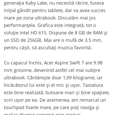
generația Kaby Lake, nu necesită răcire, fusese
inițial gândit pentru tablete, dar va avea succes
mare pe zona ultrabook. Discutăm mai jos
performanțele. Grafica este integrată, tot o
soluție Intel HD 615. Dispune de 8 GB de RAM și
un SSD de 256GB. Mai are o mufă de 3.5 mm,
pentru căști, să ascultați muzica favorită.
Cu capacul închis, Acer Aspire Swift 7 are 9.98
mm grosime, devenind astfel cel mai subțire
ultrabook. Cântărește doar 1,09 kilograme, iar
încăcătorul lui este și el mic și ușor. Tastatura
este bine realizată, butoane mari și bine spațiate,
scrii ușor pe ea. De asemenea, am remarcat un
touchpad foarte mare, pe care poți naviga și
realiza diverse comenzi prin gesturi.