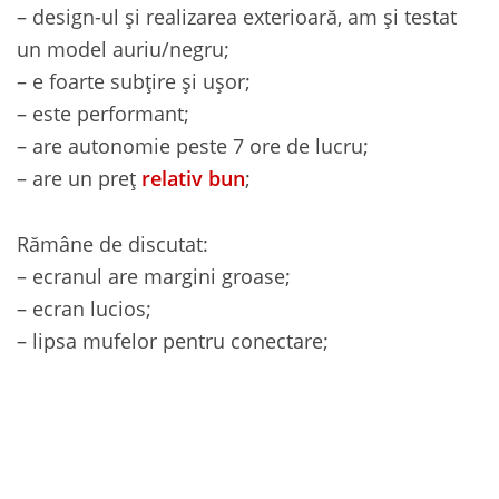
– design-ul și realizarea exterioară, am și testat
un model auriu/negru;
– e foarte subțire și ușor;
– este performant;
– are autonomie peste 7 ore de lucru;
– are un preț
relativ bun
;
Rămâne de discutat:
– ecranul are margini groase;
– ecran lucios;
– lipsa mufelor pentru conectare;