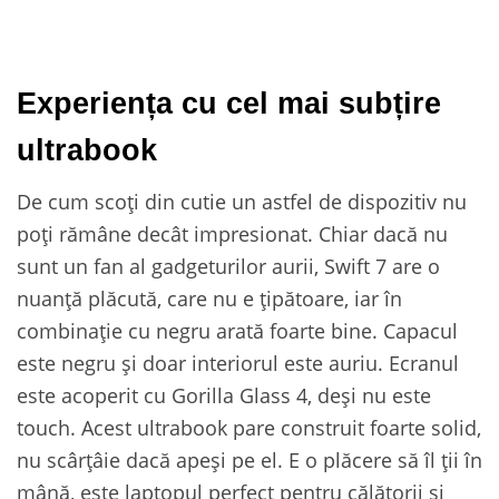
Experiența cu cel mai subțire
ultrabook
De cum scoți din cutie un astfel de dispozitiv nu
poți rămâne decât impresionat. Chiar dacă nu
sunt un fan al gadgeturilor aurii, Swift 7 are o
nuanță plăcută, care nu e țipătoare, iar în
combinație cu negru arată foarte bine. Capacul
este negru și doar interiorul este auriu. Ecranul
este acoperit cu Gorilla Glass 4, deși nu este
touch. Acest ultrabook pare construit foarte solid,
nu scârțâie dacă apeși pe el. E o plăcere să îl ții în
mână, este laptopul perfect pentru călătorii și