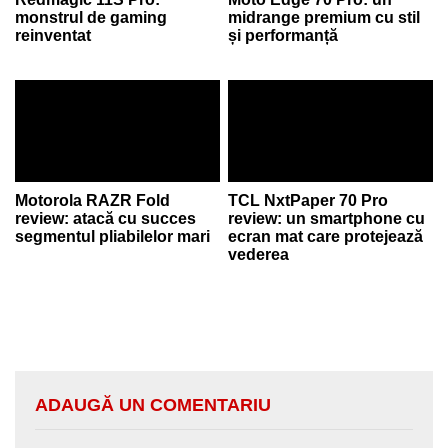
monstrul de gaming
midrange premium cu stil
reinventat
și performanță
Motorola RAZR Fold
TCL NxtPaper 70 Pro
review: atacă cu succes
review: un smartphone cu
segmentul pliabilelor mari
ecran mat care protejează
vederea
ADAUGĂ UN COMENTARIU