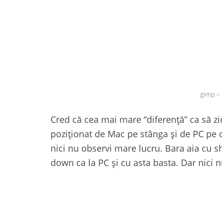
gimp –
Cred că cea mai mare “diferență” ca să zic
poziționat de Mac pe stânga și de PC pe dr
nici nu observi mare lucru. Bara aia cu sh
down ca la PC și cu asta basta. Dar nici 