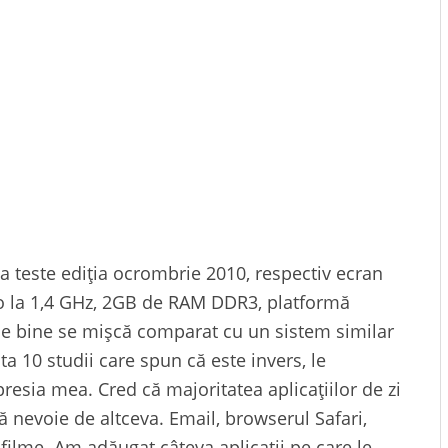
a teste ediția ocrombrie 2010, respectiv ecran
uo la 1,4 GHz, 2GB de RAM DDR3, platformă
 de bine se mișcă comparat cu un sistem similar
a 10 studii care spun că este invers, le
esia mea. Cred că majoritatea aplicațiilor de zi
tă nevoie de altceva. Email, browserul Safari,
filme. Am adăugat câteva aplicații pe care le