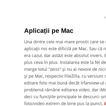
M
Aplicații pe Mac
Una dintre cele mai mare prostii care se 
aplicații noi este dificilă pe Mac. Sau că
era cazul, dar astăzi este absolut invers. 
plus ceva în plus. Instalarea este la fel 
merge totul “zeiss” și nu ai nevoie de nic
și pe Mac, respectiv FileZilla, cu versiuni
editare foto mai bună decât Irfanview-u
problemă rămâne editarea video, dar iMo
deci cu funcțiile principale te descurci o
foto/video extrem de bine pus la punct,
i