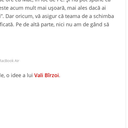
 este acum mult mai ușoară, mai ales dacă ai
“i”. Dar oricum, vă asigur că teama de a schimba
icată. Pe de altă parte, nici nu am de gând să
acBook Air
e, o idee a lui
Vali Bîrzoi
.