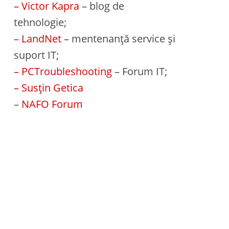
– Victor Kapra
– blog de
tehnologie;
– LandNet
– mentenanță service și
suport IT;
– PCTroubleshooting
– Forum IT;
– Susțin Getica
–
NAFO Forum