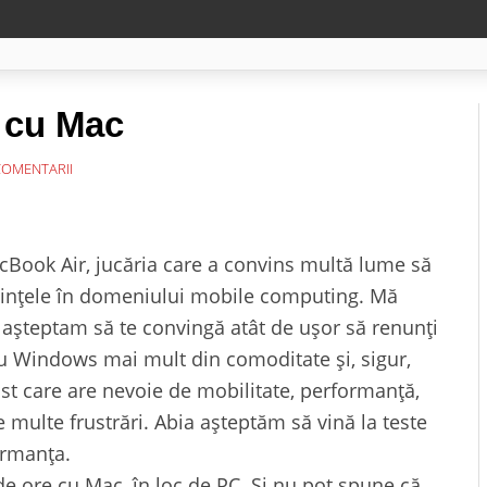
 cu Mac
COMENTARII
cBook Air, jucăria care a convins multă lume să
ndințele în domeniului mobile computing. Mă
așteptam să te convingă atât de ușor să renunți
cu Windows mai mult din comoditate și, sigur,
ist care are nevoie de mobilitate, performanță,
 multe frustrări. Abia așteptăm să vină la teste
ormanța.
e ore cu Mac, în loc de PC. Și nu pot spune că