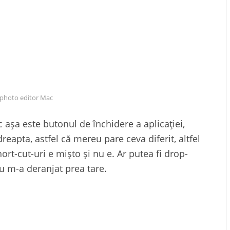
 photo editor Mac
 așa este butonul de închidere a aplicației,
eapta, astfel că mereu pare ceva diferit, altfel
ort-cut-uri e mișto și nu e. Ar putea fi drop-
nu m-a deranjat prea tare.