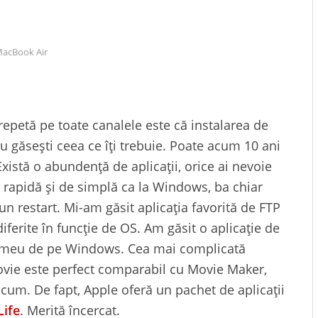
acBook Air
repetă pe toate canalele este că instalarea de
 nu găsești ceea ce îți trebuie. Poate acum 10 ani
Există o abundență de aplicații, orice ai nevoie
de rapidă și de simplă ca la Windows, ba chiar
iun restart. Mi-am găsit aplicația favorită de FTP
 diferite în funcție de OS. Am găsit o aplicație de
l meu de pe Windows. Cea mai complicată
vie este perfect comparabil cu Movie Maker,
ricum. De fapt, Apple oferă un pachet de aplicații
Life
. Merită încercat.