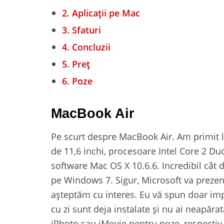
2.
Aplicații pe Mac
3.
Sfaturi
4.
Concluzii
5.
Preț
6.
Poze
MacBook Air
Pe scurt despre MacBook Air. Am primit l
de 11,6 inchi, procesoare Intel Core 2 D
software Mac OS X 10.6.6. Incredibil cât
pe Windows 7. Sigur, Microsoft va prezent
așteptăm cu interes. Eu vă spun doar impr
cu zi sunt deja instalate și nu ai neapăra
iPhoto sau iMovie pentru poze, respectiv 