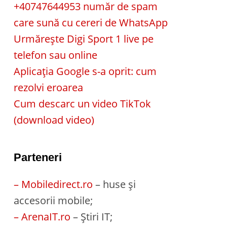
+40747644953 număr de spam
care sună cu cereri de WhatsApp
Urmărește Digi Sport 1 live pe
telefon sau online
Aplicația Google s-a oprit: cum
rezolvi eroarea
Cum descarc un video TikTok
(download video)
Parteneri
– Mobiledirect.ro
– huse și
accesorii mobile;
– ArenaIT.ro
– Știri IT;