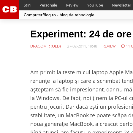
Stiri
Personale
Review
YouTube
Newsletter
ComputerBlog.ro - blog de tehnologie
Experiment: 24 de ore
DRAGOMIR (OLD)
27-02-2011, 19:48
REVIEW
11 
Am primit la teste micul laptop Apple Ma
renunțe la laptop și care a schimbat te
așteptam să fie impresionant, dar nu mă 
la Windows. De fapt, noi ținem la PC-ul 
pentru jocuri. Dar dacă ești un profesion
stabilitate, un MacBook te poate scăpa de
noua generație MacBook, a crescut perf
Pînă atunci, am făcut un experiment: 24 d