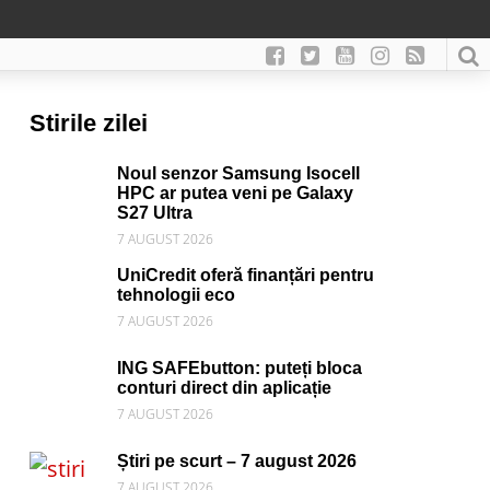
Stirile zilei
Noul senzor Samsung Isocell
HPC ar putea veni pe Galaxy
S27 Ultra
7 AUGUST 2026
UniCredit oferă finanțări pentru
tehnologii eco
7 AUGUST 2026
ING SAFEbutton: puteți bloca
conturi direct din aplicație
7 AUGUST 2026
Știri pe scurt – 7 august 2026
7 AUGUST 2026