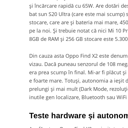
și încărcare rapidă cu 65W. Are dotări de
bat sun S20 Ultra (care este mai scump) 
stocare, care are și bateria mai mare, 45
pe la noi. Și trebuie notat că nici Mi 10 P
8GB de RAM și 256 GB stocare este 5.300 
Din cauza asta Oppo Find X2 este denumit 
vizau. Dacă puneau senzorul de 108 megapi
era prea scump în final. Mi-ar fi plăcut ș
e foarte mare. Totuși, autonomia a ieșit 
prelungi și mai mult (Dark Mode, rezoluție
inutile gen localizare, Bluetooth sau WiFi
Teste hardware și autono