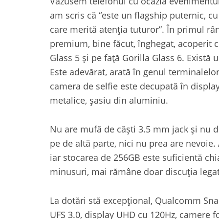
Văzusem telefonul cu ocazia evenimentu
am scris că “este un flagship puternic, cu
care merită atenția tuturor”. În primul râ
premium, bine făcut, înghegat, acoperit cu
Glass 5 și pe față Gorilla Glass 6. Există
Este adevărat, arată în genul terminalelo
camera de selfie este decupată în display,
metalice, șasiu din aluminiu.
Nu are mufă de căști 3.5 mm jack și nu 
pe de altă parte, nici nu prea are nevoie. 
iar stocarea de 256GB este suficientă chi
minusuri, mai rămâne doar discuția legat
La dotări stă excepțional, Qualcomm Sn
UFS 3.0, display UHD cu 120Hz, camere fo