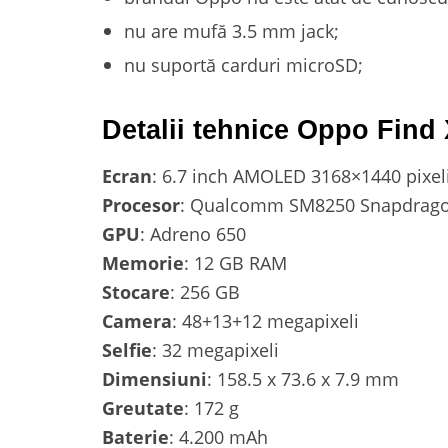
nu are mufă 3.5 mm jack;
nu suportă carduri microSD;
Detalii tehnice Oppo Find
Ecran
: 6.7 inch AMOLED 3168×1440 pixeli,
Procesor
: Qualcomm SM8250 Snapdrago
GPU
: Adreno 650
Memorie
: 12 GB RAM
Stocare
: 256 GB
Camera
: 48+13+12 megapixeli
Selfie
: 32 megapixeli
Dimensiuni
: 158.5 x 73.6 x 7.9 mm
Greutate
: 172 g
Baterie
: 4.200 mAh