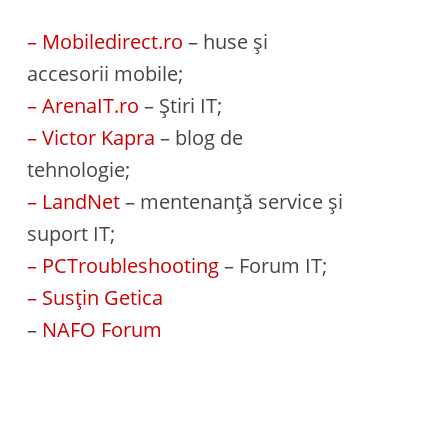
– Mobiledirect.ro
– huse și
accesorii mobile;
– ArenaIT.ro
– Știri IT;
– Victor Kapra
– blog de
tehnologie;
– LandNet
– mentenanță service și
suport IT;
– PCTroubleshooting
– Forum IT;
– Susțin Getica
–
NAFO Forum