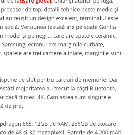
lui de
lansare global
. Chiar și atunci, pe fugă,
 procesor de top, detalii tehnice peste medie și
nd au reușit un design excelent, terminalul este
 sticlă. Versiunea testată are pe spate Gorilla
 un model și pe negru, care are spatele ceramic.
r Samsung, ecranul are marginile curbate,
 spatele are trei camere aliniate, marginile sunt
dispune de slot pentru carduri de memorie. Dar
Astăzi majoritatea au trecut la căști Bluetooth,
ar dacă filmezi 4K. Cam astea sunt singurele
ă de preț.
apdragon 865, 12GB de RAM, 256GB de stocare
to de 48 și 32 megapixeli. Baterie de 4.200 mAh