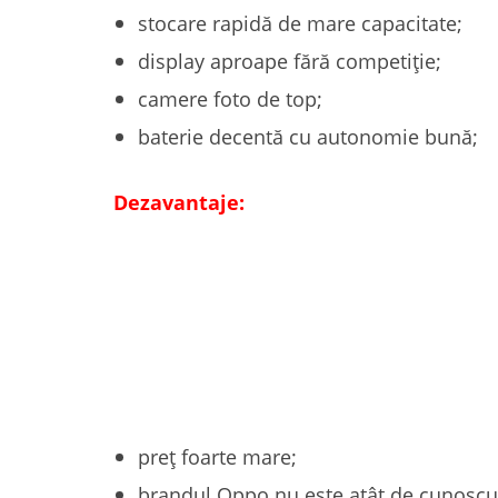
stocare rapidă de mare capacitate;
display aproape fără competiție;
camere foto de top;
baterie decentă cu autonomie bună;
Dezavantaje:
preț foarte mare;
brandul Oppo nu este atât de cunoscu