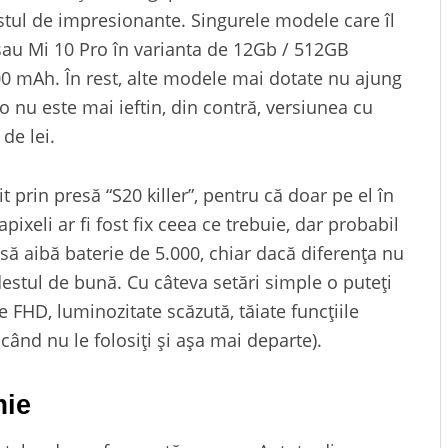
stul de impresionante. Singurele modele care îl
sau Mi 10 Pro în varianta de 12Gb / 512GB
00 mAh. În rest, alte modele mai dotate nu ajung
ro nu este mai ieftin, din contră, versiunea cu
de lei.
prin presă “S20 killer”, pentru că doar pe el în
xeli ar fi fost fix ceea ce trebuie, dar probabil
i să aibă baterie de 5.000, chiar dacă diferența nu
destul de bună. Cu câteva setări simple o puteți
 FHD, luminozitate scăzută, tăiate funcțiile
 când nu le folosiți și așa mai departe).
mie