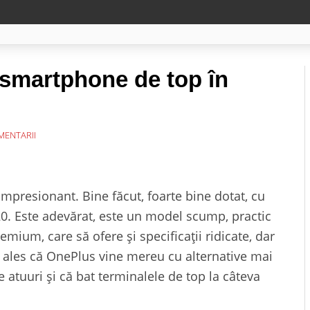
 smartphone de top în
MENTARII
presionant. Bine făcut, foarte bine dotat, cu
0. Este adevărat, este un model scump, practic
ium, care să ofere și specificații ridicate, dar
ai ales că OnePlus vine mereu cu alternative mai
e atuuri și că bat terminalele de top la câteva