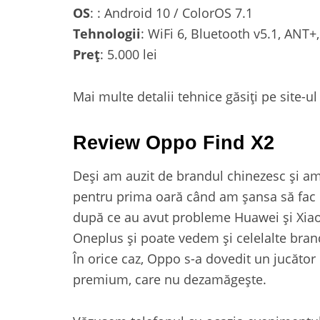
OS
: : Android 10 / ColorOS 7.1
Tehnologii
: WiFi 6, Bluetooth v5.1, ANT+
Preț
: 5.000 lei
Mai multe detalii tehnice găsiți pe site-
Review Oppo Find X2
Deși am auzit de brandul chinezesc și am
pentru prima oară când am șansa să fac 
după ce au avut probleme Huawei și Xiao
Oneplus și poate vedem și celelalte brand
În orice caz, Oppo s-a dovedit un jucător
premium, care nu dezamăgește.