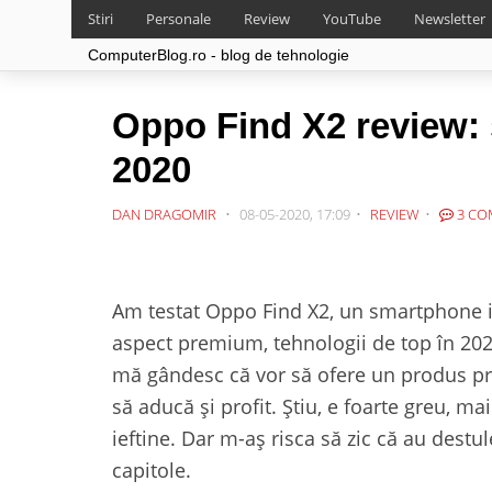
Stiri
Personale
Review
YouTube
Newsletter
ComputerBlog.ro - blog de tehnologie
Oppo Find X2 review:
2020
DAN DRAGOMIR
08-05-2020, 17:09
REVIEW
3 CO
Am testat Oppo Find X2, un smartphone im
aspect premium, tehnologii de top în 202
mă gândesc că vor să ofere un produs prem
să aducă și profit. Știu, e foarte greu, m
ieftine. Dar m-aș risca să zic că au destul
capitole.