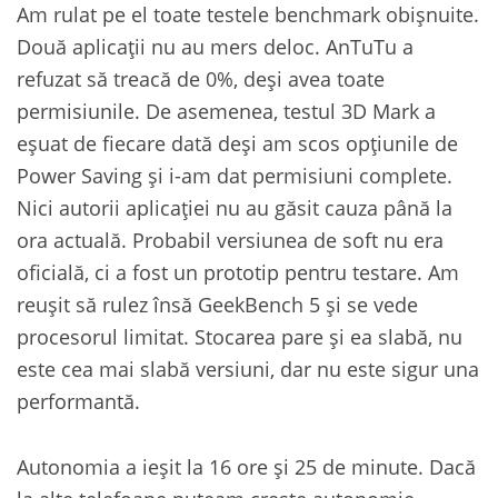
Am rulat pe el toate testele benchmark obișnuite.
Două aplicații nu au mers deloc. AnTuTu a
refuzat să treacă de 0%, deși avea toate
permisiunile. De asemenea, testul 3D Mark a
eșuat de fiecare dată deși am scos opțiunile de
Power Saving și i-am dat permisiuni complete.
Nici autorii aplicației nu au găsit cauza până la
ora actuală. Probabil versiunea de soft nu era
oficială, ci a fost un prototip pentru testare. Am
reușit să rulez însă GeekBench 5 și se vede
procesorul limitat. Stocarea pare și ea slabă, nu
este cea mai slabă versiuni, dar nu este sigur una
performantă.
Autonomia a ieșit la 16 ore și 25 de minute. Dacă