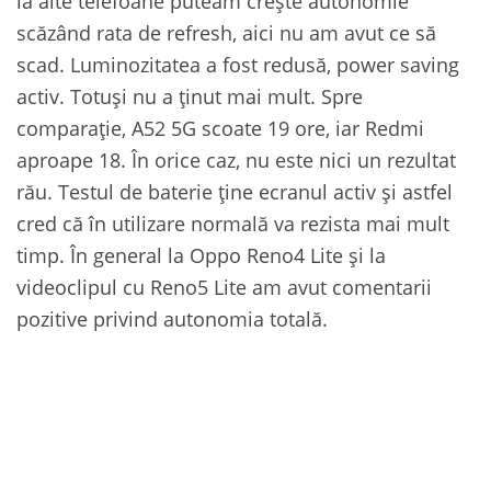
la alte telefoane puteam crește autonomie
scăzând rata de refresh, aici nu am avut ce să
scad. Luminozitatea a fost redusă, power saving
activ. Totuși nu a ținut mai mult. Spre
comparație, A52 5G scoate 19 ore, iar Redmi
aproape 18. În orice caz, nu este nici un rezultat
rău. Testul de baterie ține ecranul activ și astfel
cred că în utilizare normală va rezista mai mult
timp. În general la Oppo Reno4 Lite și la
videoclipul cu Reno5 Lite am avut comentarii
pozitive privind autonomia totală.