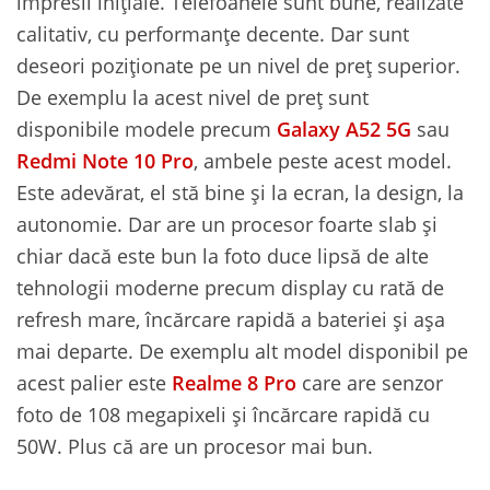
impresii inițiale. Telefoanele sunt bune, realizate
calitativ, cu performanțe decente. Dar sunt
deseori poziționate pe un nivel de preț superior.
De exemplu la acest nivel de preț sunt
disponibile modele precum
Galaxy A52 5G
sau
Redmi Note 10 Pro
, ambele peste acest model.
Este adevărat, el stă bine și la ecran, la design, la
autonomie. Dar are un procesor foarte slab și
chiar dacă este bun la foto duce lipsă de alte
tehnologii moderne precum display cu rată de
refresh mare, încărcare rapidă a bateriei și așa
mai departe. De exemplu alt model disponibil pe
acest palier este
Realme 8 Pro
care are senzor
foto de 108 megapixeli și încărcare rapidă cu
50W. Plus că are un procesor mai bun.