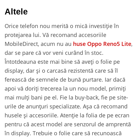
Altele
Orice telefon nou merită o mică investiție în
protejarea lui. Vă recomand accesoriile
MobileDirect, acum nu au
huse Oppo Reno5 Lite
,
dar se pare că vor veni curând în stoc.
Întotdeauna este mai bine să aveți o folie pe
display, dar și o carcasă rezistentă care să îl
ferească de semnele de bună purtare. Iar dacă
apoi vă doriți trecerea la un nou model, primiți
mai mulți bani pe el. Fie la buy-back, fie pe site-
urile de anunțuri specializate. Așa că recomand
husele și accesoriile. Atenție la folia de pe ecran
pentru că acest model are senzorul de amprentă
în display. Trebuie o folie care să recunoască