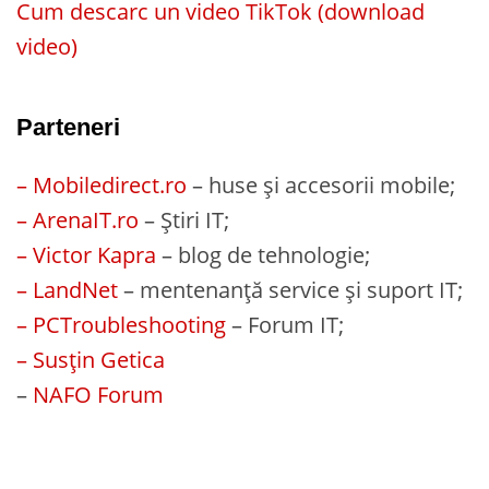
Cum descarc un video TikTok (download
video)
Parteneri
– Mobiledirect.ro
– huse și accesorii mobile;
– ArenaIT.ro
– Știri IT;
– Victor Kapra
– blog de tehnologie;
– LandNet
– mentenanță service și suport IT;
– PCTroubleshooting
– Forum IT;
– Susțin Getica
–
NAFO Forum