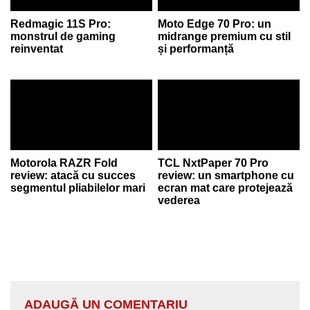
Redmagic 11S Pro:
Moto Edge 70 Pro: un
monstrul de gaming
midrange premium cu stil
reinventat
și performanță
Motorola RAZR Fold
TCL NxtPaper 70 Pro
review: atacă cu succes
review: un smartphone cu
segmentul pliabilelor mari
ecran mat care protejează
vederea
ADAUGĂ UN COMENTARIU