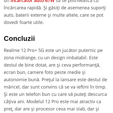
un
încărcător auto 67W
să se potrivească cu
încărcarea rapidă. Și găsiți de asemenea suporți
auto, baterii externe și multe altele, care se pot
dovedi foarte utile.
Concluzii
Realme 12 Pro+ 5G este un jucător puternic pe
zona midrange, cu un design imbatabil. Este
destul de bine dotat, are și ceva performanță,
ecran bun, camere foto peste medie și
autonomie bună. Prețul la lansare este destul de
măricel, dar sunt convins că se va ieftini în timp.
Și este un telefon bun cu care vă puteți descurca
câțiva ani. Modelul 12 Pro este mai atractiv ca
preț, dar are și procesor ceva mai slab, dar și