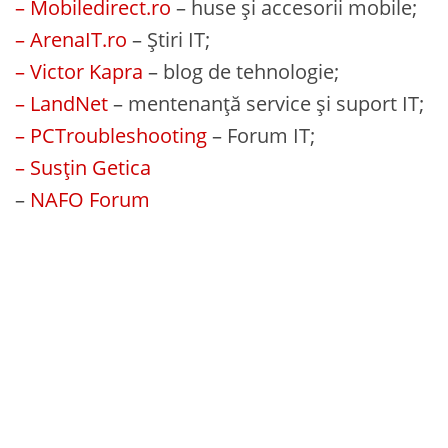
– Mobiledirect.ro
– huse și accesorii mobile;
– ArenaIT.ro
– Știri IT;
– Victor Kapra
– blog de tehnologie;
– LandNet
– mentenanță service și suport IT;
– PCTroubleshooting
– Forum IT;
– Susțin Getica
–
NAFO Forum