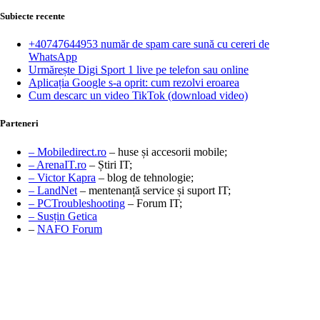
Subiecte recente
+40747644953 număr de spam care sună cu cereri de
WhatsApp
Urmărește Digi Sport 1 live pe telefon sau online
Aplicația Google s-a oprit: cum rezolvi eroarea
Cum descarc un video TikTok (download video)
Parteneri
– Mobiledirect.ro
– huse și accesorii mobile;
– ArenaIT.ro
– Știri IT;
– Victor Kapra
– blog de tehnologie;
– LandNet
– mentenanță service și suport IT;
– PCTroubleshooting
– Forum IT;
– Susțin Getica
–
NAFO Forum