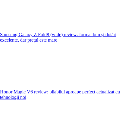
Samsung Galaxy Z Fold8 (wide) review: format bun și dotări
excelente, dar prețul este mare
Honor Magic V6 review: pliabilul aproape perfect actualizat cu
tehnologii noi