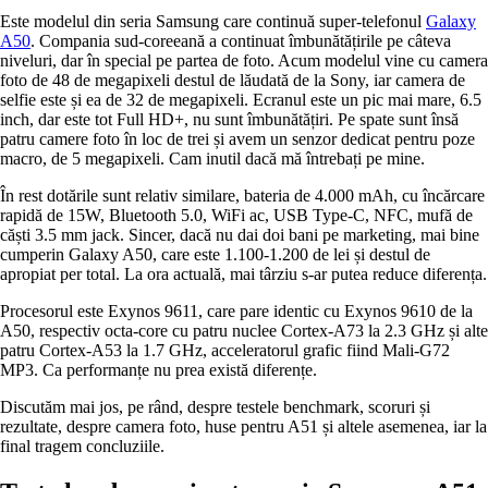
Este modelul din seria Samsung care continuă super-telefonul
Galaxy
A50
. Compania sud-coreeană a continuat îmbunătățirile pe câteva
niveluri, dar în special pe partea de foto. Acum modelul vine cu camera
foto de 48 de megapixeli destul de lăudată de la Sony, iar camera de
selfie este și ea de 32 de megapixeli. Ecranul este un pic mai mare, 6.5
inch, dar este tot Full HD+, nu sunt îmbunătățiri. Pe spate sunt însă
patru camere foto în loc de trei și avem un senzor dedicat pentru poze
macro, de 5 megapixeli. Cam inutil dacă mă întrebați pe mine.
În rest dotările sunt relativ similare, bateria de 4.000 mAh, cu încărcare
rapidă de 15W, Bluetooth 5.0, WiFi ac, USB Type-C, NFC, mufă de
căști 3.5 mm jack. Sincer, dacă nu dai doi bani pe marketing, mai bine
cumperin Galaxy A50, care este 1.100-1.200 de lei și destul de
apropiat per total. La ora actuală, mai târziu s-ar putea reduce diferența.
Procesorul este Exynos 9611, care pare identic cu Exynos 9610 de la
A50, respectiv octa-core cu patru nuclee Cortex-A73 la 2.3 GHz și alte
patru Cortex-A53 la 1.7 GHz, acceleratorul grafic fiind Mali-G72
MP3. Ca performanțe nu prea există diferențe.
Discutăm mai jos, pe rând, despre testele benchmark, scoruri și
rezultate, despre camera foto, huse pentru A51 și altele asemenea, iar la
final tragem concluziile.