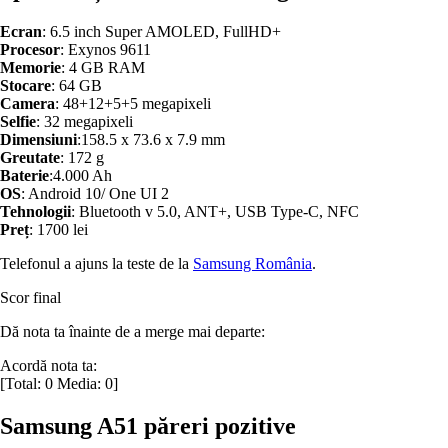
Ecran
: 6.5 inch Super AMOLED, FullHD+
Procesor
: Exynos 9611
Memorie
: 4 GB RAM
Stocare
: 64 GB
Camera
: 48+12+5+5 megapixeli
Selfie
: 32 megapixeli
Dimensiuni
:158.5 x 73.6 x 7.9 mm
Greutate
: 172 g
Baterie
:4.000 Ah
OS
: Android 10/ One UI 2
Tehnologii
: Bluetooth v 5.0, ANT+, USB Type-C, NFC
Preț
: 1700 lei
Telefonul a ajuns la teste de la
Samsung România
.
Scor final
Dă nota ta înainte de a merge mai departe:
Acordă nota ta:
[Total:
0
Media:
0
]
Samsung A51 păreri pozitive