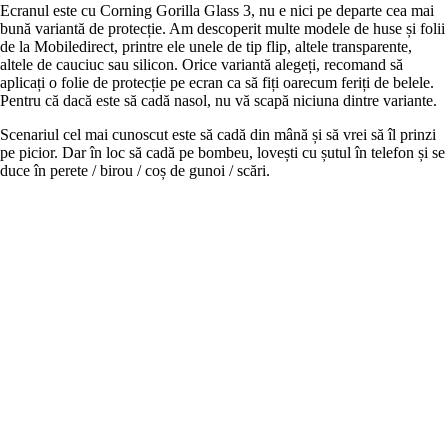
Ecranul este cu Corning Gorilla Glass 3, nu e nici pe departe cea mai
bună variantă de protecție. Am descoperit multe modele de huse și folii
de la Mobiledirect, printre ele unele de tip flip, altele transparente,
altele de cauciuc sau silicon. Orice variantă alegeți, recomand să
aplicați o folie de protecție pe ecran ca să fiți oarecum feriți de belele.
Pentru că dacă este să cadă nasol, nu vă scapă niciuna dintre variante.
Scenariul cel mai cunoscut este să cadă din mână și să vrei să îl prinzi
pe picior. Dar în loc să cadă pe bombeu, lovești cu șutul în telefon și se
duce în perete / birou / coș de gunoi / scări.