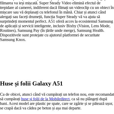
filmarea va ieși mișcată. Super Steady Video elimină efectul de
trepidare al camerei, indiferent dacă filmați un videoclip cu un obiect în
mișcare sau vă deplasați cu telefonul în mână. Chiar și atunci când
alergați sau faceți drumeții, funcția Super Steady vă va ajuta să
surprindeți momentul perfect. A51 oferă acces la ecosistemul Samsung
de aplicații și servicii inteligente, inclusiv Bixby (Vision, Lens Mode,
Routines), Samsung Pay (în țările unde merge), Samsung Health.
Dispozitivele sunt protejate cu ajutorul platformei de securitate
Samsung Knox.
Huse și folii Galaxy A51
Ca de obicei, atunci când vă cumpărați un telefon nou, este recomandat
să cumpărați
huse și folii de la Mobiledirect
, ca să nu plângeți după
bani. Acest model are plastic pe spate, care se zgârie și se pătează ușor,
se crapă dacă va cădea pe beton și așa mai departe.