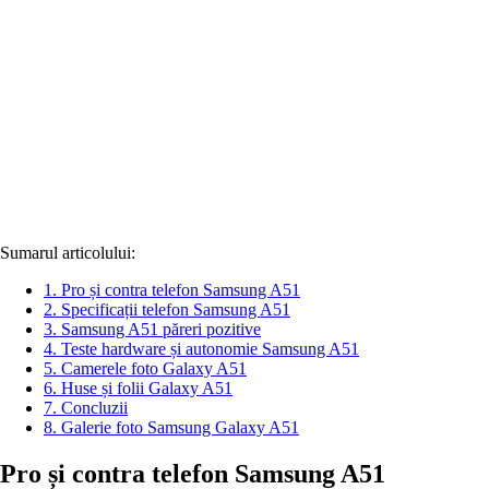
Sumarul articolului:
1.
Pro și contra telefon Samsung A51
2.
Specificații telefon Samsung A51
3.
Samsung A51 păreri pozitive
4.
Teste hardware și autonomie Samsung A51
5.
Camerele foto Galaxy A51
6.
Huse și folii Galaxy A51
7.
Concluzii
8.
Galerie foto Samsung Galaxy A51
Pro și contra telefon Samsung A51