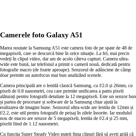
Camerele foto Galaxy A51
Marea noutate la Samsung A51 este camera foto de pe spate de 48 de
megapixeli, care se descurcă bine în orice situație. La fel, mai precis
vedeți în clipul video, dar am de acolo câteva capturi. Camera ultra-
wide este bună, iar telefonul a primit o cameră nouă, dedicată pentru
fotografie macro (de foarte aproape). Senzorul de adâncime de câmp
doar permite un autofocus mai bun analizând scenele.
Camera principală are o lentilă clasică Samsung, cu f/2.0 și 26mm, cu
pixeli de 0.8 nanometri, cea care permite unificarea a patru pixeli
alăturați pentru fotografii detaliate la 12 megapixeli. Este un senzor bun
și partea de procesare și software de la Samsung chiar ajută la
realizarea de imagini bune. Senzorul ultra-wide are lentila de 12mm și
f/2.2, este util pentru fotografii de peisaj în zilele însorite. Iar modulul
nou de macro are senzor de 5 megapixeli, lentila de f/2.4 și 25 mm,
pixelii fiind de 1.12 nanometri.
Cu funcția Super Steady Video puteți fima clipuri fără să aveți grijă că