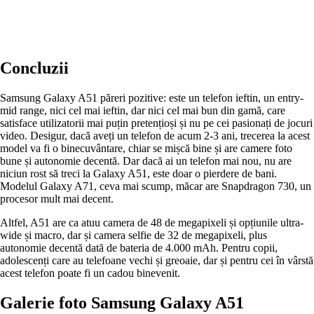
Concluzii
Samsung Galaxy A51 păreri pozitive: este un telefon ieftin, un entry-
mid range, nici cel mai ieftin, dar nici cel mai bun din gamă, care
satisface utilizatorii mai puțin pretențioși și nu pe cei pasionați de jocuri
video. Desigur, dacă aveți un telefon de acum 2-3 ani, trecerea la acest
model va fi o binecuvântare, chiar se mișcă bine și are camere foto
bune și autonomie decentă. Dar dacă ai un telefon mai nou, nu are
niciun rost să treci la Galaxy A51, este doar o pierdere de bani.
Modelul Galaxy A71, ceva mai scump, măcar are Snapdragon 730, un
procesor mult mai decent.
Altfel, A51 are ca atuu camera de 48 de megapixeli și opțiunile ultra-
wide și macro, dar și camera selfie de 32 de megapixeli, plus
autonomie decentă dată de bateria de 4.000 mAh. Pentru copii,
adolescenți care au telefoane vechi și greoaie, dar și pentru cei în vârstă
acest telefon poate fi un cadou binevenit.
Galerie foto Samsung Galaxy A51