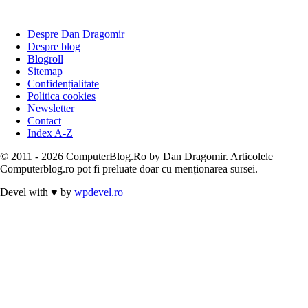
Despre Dan Dragomir
Despre blog
Blogroll
Sitemap
Confidențialitate
Politica cookies
Newsletter
Contact
Index A-Z
© 2011 - 2026 ComputerBlog.Ro by Dan Dragomir. Articolele
Computerblog.ro pot fi preluate doar cu menționarea sursei.
Devel with
♥
by
wpdevel.ro