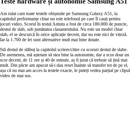
Teste hardware și autonomie Samsung A51
Am rulat cam toate testele obișnuite pe Samsung Galaxy A51, la
capitolul performanțe chiar nu este telefonul pe care îl cauți pentru
jocuri video. Scorul în testul Antutu a fost de circa 180.000 de puncte,
destul de slab, sub jumătatea clasamentului. Nu este un model chiar
slab, el se descurcă în orice aplicație decent, dar nu este nici de viteză.
Iar la 1.700 de lei sunt alternative mult mai bine dotate.
Stă destul de slăbuț la capitolul scriere/citire cu scoruri destul de slabe.
De asemenea, mă aștetam să stea bine la autonomie, dar a scos doar un
scor decent, de 11 ore și 40 de minute, aș fi jurat că trebuie să țină mai
mult. Din păcte am apucat să-i dau reset înainte să transfer tot de pe el,
așa că nu mai am acces la testele exacte, le puteți vedea parțial pe clipul
video de mai sus.