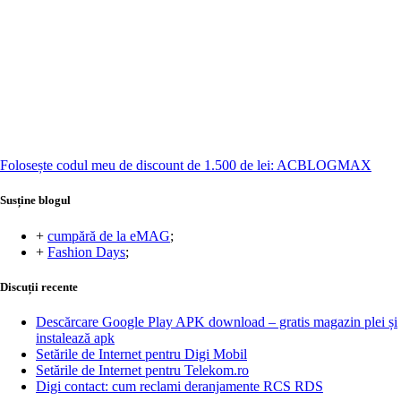
Folosește codul meu de discount de 1.500 de lei: ACBLOGMAX
Susține blogul
+
cumpără de la eMAG
;
+
Fashion Days
;
Discuții recente
Descărcare Google Play APK download – gratis magazin plei și
instalează apk
Setările de Internet pentru Digi Mobil
Setările de Internet pentru Telekom.ro
Digi contact: cum reclami deranjamente RCS RDS