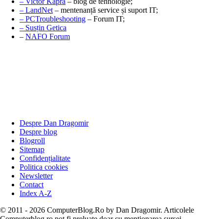
– Victor Kapra
– blog de tehnologie;
– LandNet
– mentenanță service și suport IT;
– PCTroubleshooting
– Forum IT;
– Susțin Getica
–
NAFO Forum
Despre Dan Dragomir
Despre blog
Blogroll
Sitemap
Confidențialitate
Politica cookies
Newsletter
Contact
Index A-Z
© 2011 - 2026 ComputerBlog.Ro by Dan Dragomir. Articolele
Computerblog.ro pot fi preluate doar cu menționarea sursei.