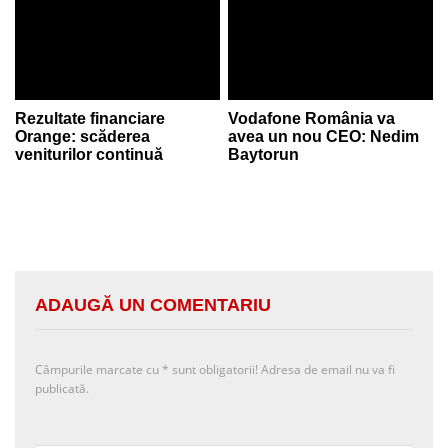
Rezultate financiare
Vodafone România va
Orange: scăderea
avea un nou CEO: Nedim
veniturilor continuă
Baytorun
ADAUGĂ UN COMENTARIU
Câmpurile marcate cu
*
sunt obligatorii! Adresa de email nu va fi
publicată.