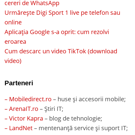
cereri de WhatsApp
Urmărește Digi Sport 1 live pe telefon sau
online
Aplicația Google s-a oprit: cum rezolvi
eroarea
Cum descarc un video TikTok (download
video)
Parteneri
– Mobiledirect.ro
– huse și accesorii mobile;
– ArenaIT.ro
– Știri IT;
– Victor Kapra
– blog de tehnologie;
– LandNet
– mentenanță service și suport IT;