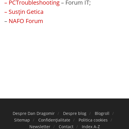
– PCTroubleshooting
– Forum IT;
– Susțin Getica
–
NAFO Forum
Despre Dan Dragomir
Despre blog
Blogroll
Sitemap
Confidențialitate
Politica cookies
Newsletter
Contact
Index A-Z