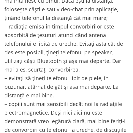
mă întâlnesc cu omul. Dacă ești la distanță,
folosește căștile sau video-chat prin aplicație,
ținând telefonul la distanță cât mai mare;
– radiația emisă în timpul convorbirilor este
absorbită de țesuturi atunci când antena
telefonului e lipită de ureche. Evitați asta cât de
des este posibil, țineți telefonul pe speaker,
utilizați căști Bluetooth și așa mai departe. Dar
mai ales, scurtați convorbirea.
– evitați să țineți telefonul lipit de piele, în
buzunar, atârnat de gât și așa mai departe. La
distanță e mai bine.
– copiii sunt mai sensibili decât noi la radiațiile
electromagnetice. Deși nici aici nu este
demonstrată vreo legătură clară, mai bine feriți-i
de convorbiri cu telefonul la ureche, de discuțiile