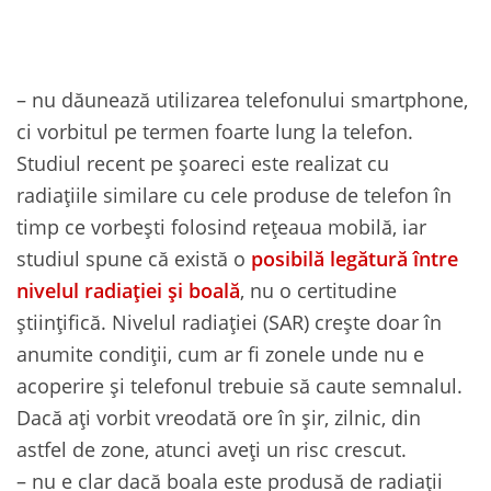
– nu dăunează utilizarea telefonului smartphone,
ci vorbitul pe termen foarte lung la telefon.
Studiul recent pe șoareci este realizat cu
radiațiile similare cu cele produse de telefon în
timp ce vorbești folosind rețeaua mobilă, iar
studiul spune că există o
posibilă legătură între
nivelul radiației și boală
, nu o certitudine
științifică. Nivelul radiației (SAR) crește doar în
anumite condiții, cum ar fi zonele unde nu e
acoperire și telefonul trebuie să caute semnalul.
Dacă ați vorbit vreodată ore în șir, zilnic, din
astfel de zone, atunci aveți un risc crescut.
– nu e clar dacă boala este produsă de radiații