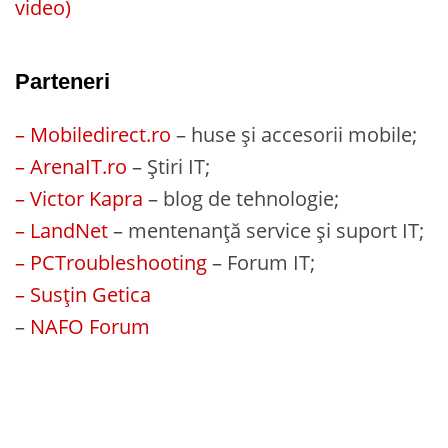
video)
Parteneri
– Mobiledirect.ro
– huse și accesorii mobile;
– ArenaIT.ro
– Știri IT;
– Victor Kapra
– blog de tehnologie;
– LandNet
– mentenanță service și suport IT;
– PCTroubleshooting
– Forum IT;
– Susțin Getica
–
NAFO Forum