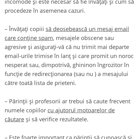
incomode şi este necesar să fie învăţaţi şi cum să
procedeze în asemenea cazuri.
– Învăţaţi copiii
să deosebească un mesaj email
care conţine spam
, mesajele obscene sau
agresive şi asiguraţi-vă că nu trimit mai departe
email-urile trimise în lanţ şi care promit un noroc
nesperat sau, dimpotrivă, ghininon îngrozitor în
funcţie de redirecţionarea (sau nu ) a mesajului
către toată lista de prieteni.
– Părinţii şi profesorii ar trebui să caute frecvent
numele copiilor
cu ajutorul motoarelor de
căutare
şi să verifice rezultatele.
– Este foarte important ca părinţii
să cunoască şi