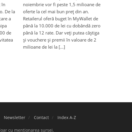
 în
noiembrie vor fi peste 1,5 milioane de
o. De la
oferte la cel mai bun preț din an.
care a
Retailerul oferă buget în MyWallet de
hipa
până la 10.000 de lei cu dobândă zero
400 de
până la 12 rate. Dar veți putea câștiga
vitatea
și vouchere și premii în valoare de 2
milioane de lei la […]
Newsletter
Contact
Index A-Z
doar cu menționarea sursei.