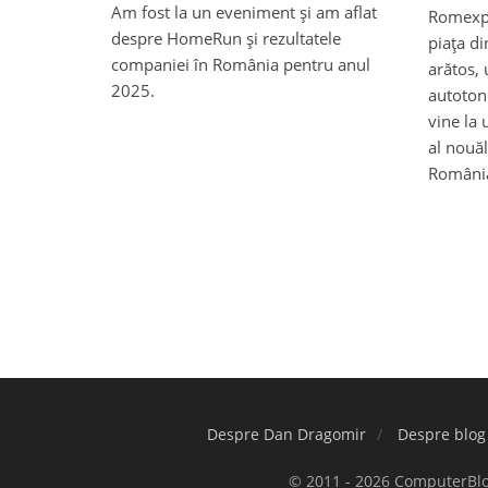
Am fost la un eveniment și am aflat
Romexpo
despre HomeRun și rezultatele
piața d
companiei în România pentru anul
arătos, 
2025.
autoton
vine la 
al nouă
Români
Despre Dan Dragomir
Despre blog
© 2011 - 2026 ComputerBlog