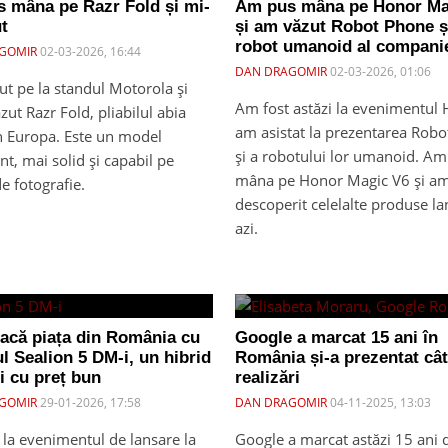
 mâna pe Razr Fold și mi-
Am pus mâna pe Honor Ma
t
și am văzut Robot Phone ș
robot umanoid al compani
GOMIR
02-03-2026, 16:44
DAN DRAGOMIR
02-03-2026, 01:06
ut pe la standul Motorola și
Am fost astăzi la evenimentul 
ut Razr Fold, pliabilul abia
am asistat la prezentarea Rob
în Europa. Este un model
și a robotului lor umanoid. A
nt, mai solid și capabil pe
mâna pe Honor Magic V6 și a
e fotografie.
descoperit celelalte produse la
azi.
acă piața din România cu
Google a marcat 15 ani în
l Sealion 5 DM-i, un hibrid
România și-a prezentat câ
i cu preț bun
realizări
GOMIR
29-01-2026, 17:58
DAN DRAGOMIR
04-11-2025, 13:03
 la evenimentul de lansare la
Google a marcat astăzi 15 ani 