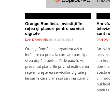
Orange România: investiții în
Am văz
rețea și planuri pentru servicii
televi
digitale
sunt no
DAN DRAGOMIR
30-06-2026, 13:08
DAN DRA
Orange România a organizat azi o
Am văzu
întâlnire cu presa la care am participat
televiz
și eu după o perioadă de pauză. Au
am împăr
prezentat planurile privind extinderea
dominan
rețelei, creșterea serviciilor digitale și
acesta 
lansările care urmează să vină curând.
vin mod
publicul
MiniLED