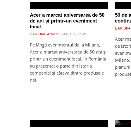
Acer a marcat aniversarea de 50
50 de a
de ani și printr-un eveniment
contin
local
DAN DRA
DAN DRAGOMIR
16-03-2026, 15:05
Acer ma
Pe lângă evenimentul de la Milano,
de istor
Acer a marcat aniversarea de 50 ani și
evenimen
printr-un eveniment local. În România
Milano, 
au prezentat o parte din istoria
planuril
companiei și câteva dintre produsele
produse
noi.