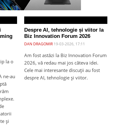
i
Despre AI, tehnologie și viitor la
aming
Biz Innovation Forum 2026
DAN DRAGOMIR
19-03-2026, 17:11
Am fost astăzi la Biz Innovation Forum
ip la o
2026, vă redau mai jos câteva idei.
Cele mai interesante discuții au fost
A ne-au
despre AI, tehnologie și viitor.
aptă
ucrăm
mplexe.
 de
atorii
te și