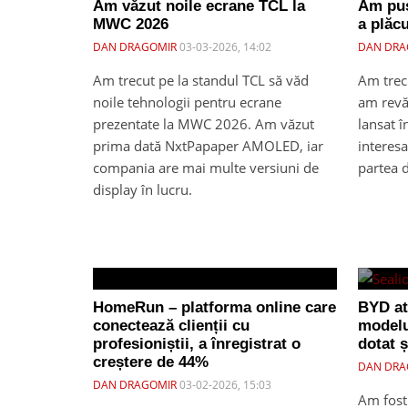
Am văzut noile ecrane TCL la
Am pus
MWC 2026
a plăcu
DAN DRAGOMIR
03-03-2026, 14:02
DAN DRA
Am trecut pe la standul TCL să văd
Am trec
noile tehnologii pentru ecrane
am revăz
prezentate la MWC 2026. Am văzut
lansat 
prima dată NxtPapaper AMOLED, iar
interesa
compania are mai multe versiuni de
partea d
display în lucru.
HomeRun – platforma online care
BYD at
conectează clienții cu
modelu
profesioniștii, a înregistrat o
dotat ș
creștere de 44%
DAN DRA
DAN DRAGOMIR
03-02-2026, 15:03
Am fost