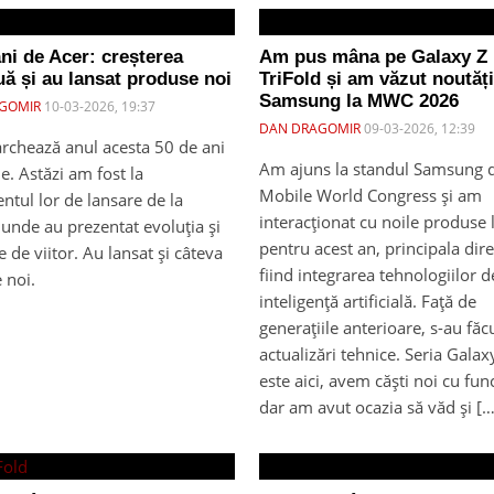
ni de Acer: creșterea
Am pus mâna pe Galaxy Z
uă și au lansat produse noi
TriFold și am văzut noutăți
Samsung la MWC 2026
GOMIR
10-03-2026, 19:37
DAN DRAGOMIR
09-03-2026, 12:39
rchează anul acesta 50 de ani
Am ajuns la standul Samsung d
ie. Astăzi am fost la
Mobile World Congress și am
tul lor de lansare de la
interacționat cu noile produse 
unde au prezentat evoluția și
pentru acest an, principala dire
e de viitor. Au lansat și câteva
fiind integrarea tehnologiilor d
 noi.
inteligență artificială. Față de
generațiile anterioare, s-au fă
actualizări tehnice. Seria Gala
este aici, avem căști noi cu func
dar am avut ocazia să văd și […