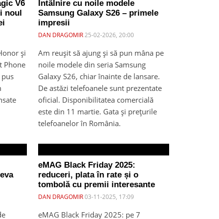
gic V6
Întâlnire cu noile modele
i noul
Samsung Galaxy S26 – primele
ei
impresii
DAN DRAGOMIR
25-02-2026, 20:00
Honor și
Am reușit să ajung și să pun mâna pe
ot Phone
noile modele din seria Samsung
m pus
Galaxy S26, chiar înainte de lansare.
m
De astăzi telefoanele sunt prezentate
nsate
oficial. Disponibilitatea comercială
este din 11 martie. Gata și prețurile
telefoanelor în România.
eMAG Black Friday 2025:
teva
reduceri, plata în rate și o
tombolă cu premii interesante
DAN DRAGOMIR
03-11-2025, 17:09
de
eMAG Black Friday 2025: pe 7