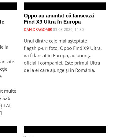
Oppo au anunțat că lansează
le
Find X9 Ultra în Europa
DAN DRAGOMIR
03-03-2026, 14:30
Unul dintre cele mai așteptate
e la
flagship-uri foto, Oppo Find X9 Ultra,
va fi lansat în Europa, au anunțat
lansate
oficialii companiei. Este primul Ultra
cție
de la ei care ajunge și în România.
e
cut multe
xy S26
ții AI,
]