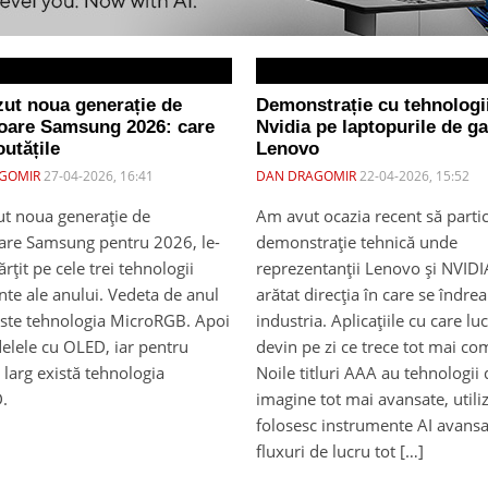
ut noua generație de
Demonstrație cu tehnologi
zoare Samsung 2026: care
Nvidia pe laptopurile de g
utățile
Lenovo
GOMIR
27-04-2026, 16:41
DAN DRAGOMIR
22-04-2026, 15:52
t noua generație de
Am avut ocazia recent să partic
oare Samsung pentru 2026, le-
demonstrație tehnică unde
țit pe cele trei tehnologii
reprezentanții Lenovo și NVIDI
te ale anului. Vedeta de anul
arătat direcția în care se îndre
este tehnologia MicroRGB. Apoi
industria. Aplicațiile cu care l
elele cu OLED, iar pentru
devin pe zi ce trece tot mai co
 larg există tehnologia
Noile titluri AAA au tehnologii
.
imagine tot mai avansate, utiliz
folosesc instrumente AI avansa
fluxuri de lucru tot […]