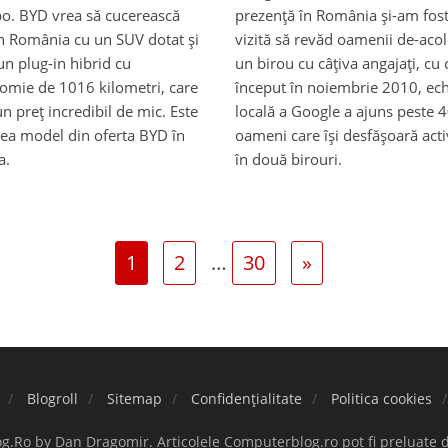
. BYD vrea să cucerească
prezență în România și-am fost
in România cu un SUV dotat și
vizită să revăd oamenii de-acol
un plug-in hibrid cu
un birou cu câțiva angajați, cu 
omie de 1016 kilometri, care
început în noiembrie 2010, ec
un preț incredibil de mic. Este
locală a Google a ajuns peste 
lea model din oferta BYD în
oameni care își desfășoară acti
a.
în două birouri.
1
2
…
30
»
Blogroll
Sitemap
Confidențialitate
Politica cookies
.Ro by Dan Dragomir. Articolele Computerblog.ro pot fi preluate 