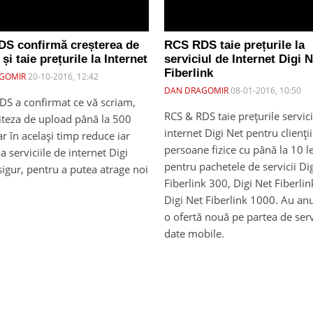
S confirmă creșterea de
RCS RDS taie prețurile la
și taie prețurile la Internet
serviciul de Internet Digi 
Fiberlink
GOMIR
20-10-2016, 12:42
DAN DRAGOMIR
08-01-2016, 10:50
DS a confirmat ce vă scriam,
RCS & RDS taie prețurile servic
viteza de upload până la 500
internet Digi Net pentru clienţii
r în același timp reduce iar
persoane fizice cu până la 10 l
la serviciile de internet Digi
pentru pachetele de servicii Di
igur, pentru a putea atrage noi
Fiberlink 300, Digi Net Fiberlin
Digi Net Fiberlink 1000. Au anu
o ofertă nouă pe partea de serv
date mobile.