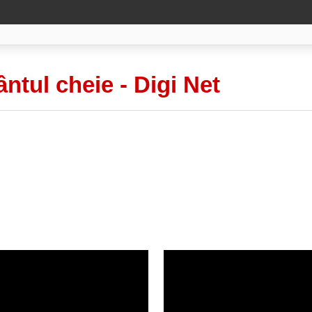
ântul cheie -
Digi Net