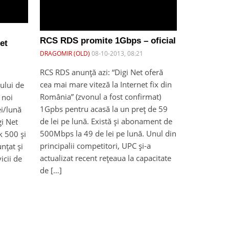
RCS RDS promite 1Gbps – oficial
Net
DRAGOMIR (OLD)
08-10-2013, 08:21
RCS RDS anunță azi: “Digi Net oferă
cea mai mare viteză la Internet fix din
iului de
România” (zvonul a fost confirmat)
 noi
1Gpbs pentru acasă la un preț de 59
ei/lună
de lei pe lună. Există și abonament de
gi Net
500Mbps la 49 de lei pe lună. Unul din
k 500 şi
principalii competitori, UPC și-a
nțat și
actualizat recent rețeaua la capacitate
icii de
de […]