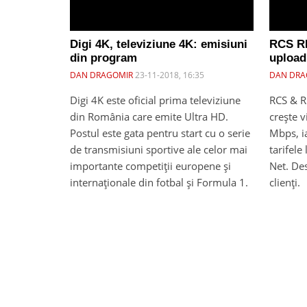
Digi 4K, televiziune 4K: emisiuni
RCS RD
din program
upload 
DAN DRAGOMIR
23-11-2018, 16:35
DAN DRA
Digi 4K este oficial prima televiziune
RCS & R
din România care emite Ultra HD.
creşte 
Postul este gata pentru start cu o serie
Mbps, ia
de transmisiuni sportive ale celor mai
tarifele 
importante competiții europene și
Net. Des
internaționale din fotbal și Formula 1.
clienți.