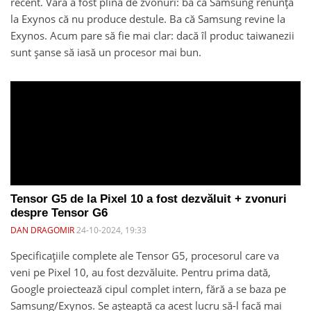
recent. Vara a fost plină de zvonuri: ba că Samsung renunță
la Exynos că nu produce destule. Ba că Samsung revine la
Exynos. Acum pare să fie mai clar: dacă îl produc taiwanezii
sunt șanse să iasă un procesor mai bun.
Tensor G5 de la Pixel 10 a fost dezvăluit + zvonuri
despre Tensor G6
DAN DRAGOMIR
24-10-2024, 19:33
Specificațiile complete ale Tensor G5, procesorul care va
veni pe Pixel 10, au fost dezvăluite. Pentru prima dată,
Google proiectează cipul complet intern, fără a se baza pe
Samsung/Exynos. Se așteaptă ca acest lucru să-l facă mai