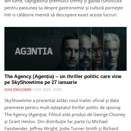
din lume, câștigătorul premiului Emmy și gazda cunoscută
pentru pasiunea sa despre gastronomie și cultură pornește
într-o călătorie menită să descopere exact aceste lucruri.
The Agency (Agenția) – un thriller politic care vine
pe SkyShowtime pe 27 ianuarie
DAN DRAGOMIR
13-01-2025, 10:55
SkyShowtime a prezentat astăzi noul trailer oficial și data
premierei pentru mult-așteptatul thriller politic de spionaj
The Agency (Agenția). Filmul este produs de George Clooney
și Grant Heslov. Din distribuție fac parte cu Michael
Fassbender, Jeffrey Wright, Jodie Turner-Smith și Richard