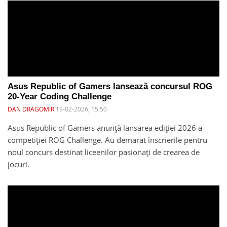
Asus Republic of Gamers lansează concursul ROG
20-Year Coding Challenge
DAN DRAGOMIR
19-02-2026, 15:50
Asus Republic of Gamers anunță lansarea ediției 2026 a
competiției ROG Challenge. Au demarat înscrierile pentru
noul concurs destinat liceenilor pasionați de crearea de
jocuri.