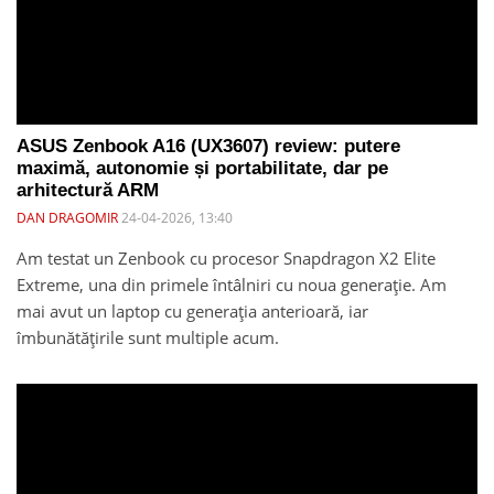
ASUS Zenbook A16 (UX3607) review: putere
maximă, autonomie și portabilitate, dar pe
arhitectură ARM
DAN DRAGOMIR
24-04-2026, 13:40
Am testat un Zenbook cu procesor Snapdragon X2 Elite
Extreme, una din primele întâlniri cu noua generație. Am
mai avut un laptop cu generația anterioară, iar
îmbunătățirile sunt multiple acum.