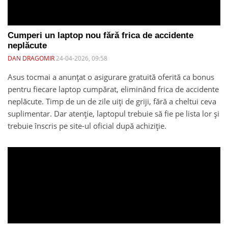
Cumperi un laptop nou fără frica de accidente
neplăcute
DAN DRAGOMIR
24-04-2026, 09:58
Asus tocmai a anunțat o asigurare gratuită oferită ca bonus
pentru fiecare laptop cumpărat, eliminând frica de accidente
neplăcute. Timp de un de zile uiți de griji, fără a cheltui ceva
suplimentar. Dar atenție, laptopul trebuie să fie pe lista lor și
trebuie înscris pe site-ul oficial după achiziție.