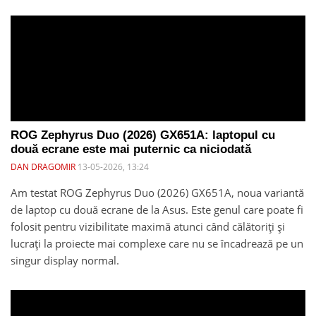
ROG Zephyrus Duo (2026) GX651A: laptopul cu
două ecrane este mai puternic ca niciodată
DAN DRAGOMIR
13-05-2026, 13:24
Am testat ROG Zephyrus Duo (2026) GX651A, noua variantă
de laptop cu două ecrane de la Asus. Este genul care poate fi
folosit pentru vizibilitate maximă atunci când călătoriți și
lucrați la proiecte mai complexe care nu se încadrează pe un
singur display normal.