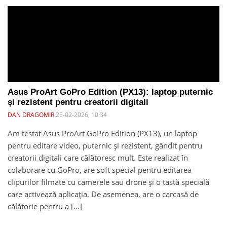
Asus ProArt GoPro Edition (PX13): laptop puternic
și rezistent pentru creatorii digitali
DAN DRAGOMIR
25-02-2026, 10:34
Am testat Asus ProArt GoPro Edition (PX13), un laptop
pentru editare video, puternic și rezistent, gândit pentru
creatorii digitali care călătoresc mult. Este realizat în
colaborare cu GoPro, are soft special pentru editarea
clipurilor filmate cu camerele sau drone și o tastă specială
care activează aplicația. De asemenea, are o carcasă de
călătorie pentru a […]