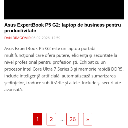
Asus ExpertBook P5 G2: laptop de business pentru
productivitate
DAN DRAGOMIR
06-02-2026, 12:59
Asus ExpertBook P5 G2 este un laptop portabil
multifuncțional care oferă putere, eficiență și securitate la
nivel profesional pentru profesioniști. Echipat cu un
procesor Intel Core Ultra 7 Series 3 și memorie rapidă DDR5,
include inteligență artificială: automatizează sumarizarea
ședințelor, traduce subtitrările și altele. Include și securitate
avansată.
1
2
…
26
»