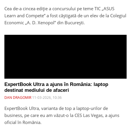
Cea de-a cincea ediție a concursului pe teme TIC „ASUS
Learn and Compete” a fost câștigată de un elev de la Colegiul
Economic „A. D. Xenopol” din București.
ExpertBook Ultra a ajuns în România: laptop
destinat mediului de afaceri
DAN DRAGOMIR
11-03-2026, 10:36
ExpertBook Ultra, varianta de top a laptop-urilor de
business, pe care eu am văzut-o la CES Las Vegas, a ajuns
oficial în România.