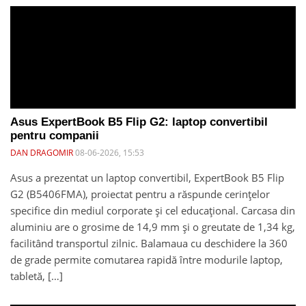
Asus ExpertBook B5 Flip G2: laptop convertibil
pentru companii
DAN DRAGOMIR
08-06-2026, 15:53
Asus a prezentat un laptop convertibil, ExpertBook B5 Flip
G2 (B5406FMA), proiectat pentru a răspunde cerințelor
specifice din mediul corporate și cel educațional. Carcasa din
aluminiu are o grosime de 14,9 mm și o greutate de 1,34 kg,
facilitând transportul zilnic. Balamaua cu deschidere la 360
de grade permite comutarea rapidă între modurile laptop,
tabletă, […]