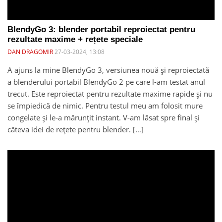
BlendyGo 3: blender portabil reproiectat pentru
rezultate maxime + rețete speciale
DAN DRAGOMIR
27-03-2024, 13:08
A ajuns la mine BlendyGo 3, versiunea nouă și reproiectată
a blenderului portabil BlendyGo 2 pe care l-am testat anul
trecut. Este reproiectat pentru rezultate maxime rapide și nu
se împiedică de nimic. Pentru testul meu am folosit mure
congelate și le-a mărunțit instant. V-am lăsat spre final și
câteva idei de rețete pentru blender. […]