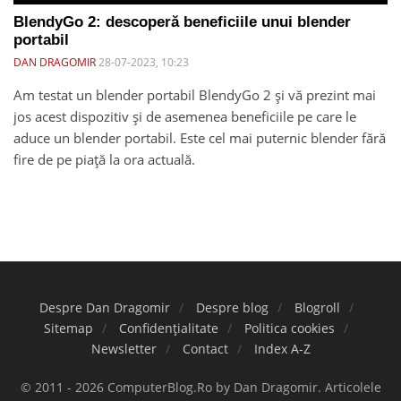
BlendyGo 2: descoperă beneficiile unui blender
portabil
DAN DRAGOMIR
28-07-2023, 10:23
Am testat un blender portabil BlendyGo 2 și vă prezint mai
jos acest dispozitiv și de asemenea beneficiile pe care le
aduce un blender portabil. Este cel mai puternic blender fără
fire de pe piață la ora actuală.
Despre Dan Dragomir
Despre blog
Blogroll
Sitemap
Confidențialitate
Politica cookies
Newsletter
Contact
Index A-Z
© 2011 - 2026 ComputerBlog.Ro by Dan Dragomir. Articolele