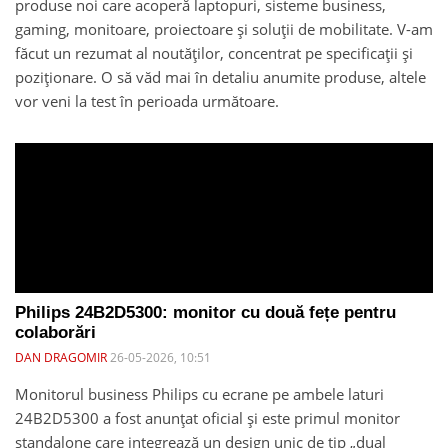
produse noi care acoperă laptopuri, sisteme business,
gaming, monitoare, proiectoare și soluții de mobilitate. V-am
făcut un rezumat al noutăților, concentrat pe specificații și
poziționare. O să văd mai în detaliu anumite produse, altele
vor veni la test în perioada următoare.
Philips 24B2D5300: monitor cu două fețe pentru
colaborări
DAN DRAGOMIR
26-05-2026, 10:51
Monitorul business Philips cu ecrane pe ambele laturi
24B2D5300 a fost anunțat oficial și este primul monitor
standalone care integrează un design unic de tip „dual