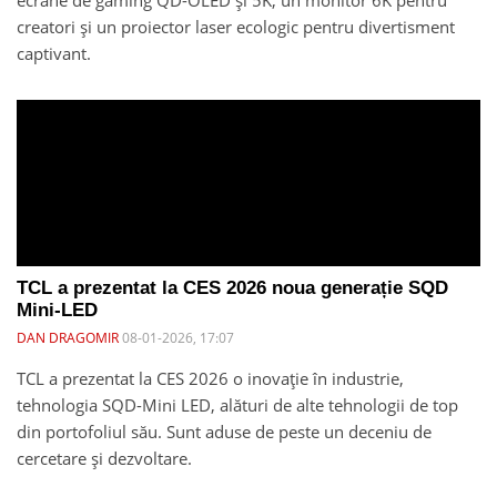
ecrane de gaming QD-OLED și 5K, un monitor 6K pentru
creatori și un proiector laser ecologic pentru divertisment
captivant.
TCL a prezentat la CES 2026 noua generație SQD
Mini-LED
DAN DRAGOMIR
08-01-2026, 17:07
TCL a prezentat la CES 2026 o inovație în industrie,
tehnologia SQD-Mini LED, alături de alte tehnologii de top
din portofoliul său. Sunt aduse de peste un deceniu de
cercetare și dezvoltare.