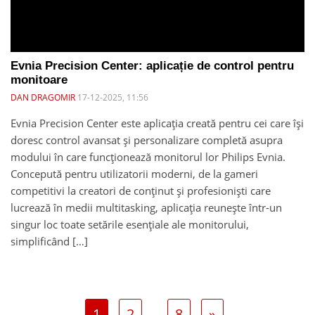
Evnia Precision Center: aplicație de control pentru
monitoare
DAN DRAGOMIR
17-12-2025, 11:56
Evnia Precision Center este aplicația creată pentru cei care își
doresc control avansat și personalizare completă asupra
modului în care funcționează monitorul lor Philips Evnia.
Concepută pentru utilizatorii moderni, de la gameri
competitivi la creatori de conținut și profesioniști care
lucrează în medii multitasking, aplicația reunește într-un
singur loc toate setările esențiale ale monitorului,
simplificând […]
1
2
…
8
»