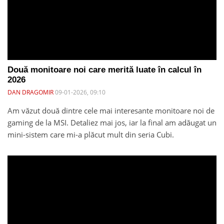
Două monitoare noi care merită luate în calcul în
2026
DAN DRAGOMIR
09-01-2026, 09:10
Am văzut două dintre cele mai interesante monitoare noi de
gaming de la MSI. Detaliez mai jos, iar la final am adăugat un
mini-sistem care mi-a plăcut mult din seria Cubi.