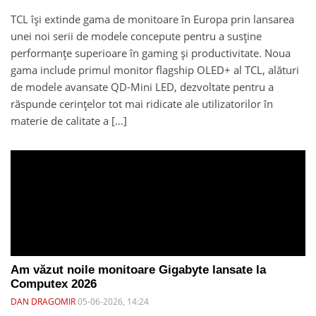
TCL își extinde gama de monitoare în Europa prin lansarea
unei noi serii de modele concepute pentru a susține
performanțe superioare în gaming și productivitate. Noua
gama include primul monitor flagship OLED+ al TCL, alături
de modele avansate QD-Mini LED, dezvoltate pentru a
răspunde cerințelor tot mai ridicate ale utilizatorilor în
materie de calitate a […]
Am văzut noile monitoare Gigabyte lansate la
Computex 2026
DAN DRAGOMIR
05-06-2026, 14:24