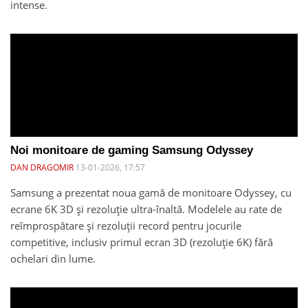
intense.
Noi monitoare de gaming Samsung Odyssey
DAN DRAGOMIR
13-01-2026, 17:57
Samsung a prezentat noua gamă de monitoare Odyssey, cu
ecrane 6K 3D și rezoluție ultra-înaltă. Modelele au rate de
reîmprospătare și rezoluții record pentru jocurile
competitive, inclusiv primul ecran 3D (rezoluție 6K) fără
ochelari din lume.