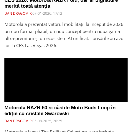
CES 2026: Motorola RAZR Fold, dar și Signature
merită toată atenția
DAN DRAGOMIR
07-01-2026, 17:12
Motorola a prezentat viitorul mobilității la început de 2026:
un nou format pliabil, un nou concept pentru noua gamă
ultra-premium și un ecosistem AI unificat. Lansările au avut
loc la CES Las Vegas 2026.
Motorola RAZR 60 și căștile Moto Buds Loop în
ediție cu cristale Swarovski
DAN DRAGOMIR
05-08-2025, 20:25
Motorola a lansat The Brilliant Collection, care include