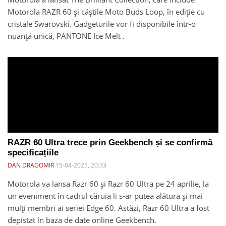
Motorola RAZR 60 și căștile Moto Buds Loop, în ediție cu
cristale Swarovski. Gadgeturile vor fi disponibile într-o
nuanță unică, PANTONE Ice Melt .
RAZR 60 Ultra trece prin Geekbench și se confirmă
specificațiile
DAN DRAGOMIR
15-04-2025, 20:33
Motorola va lansa Razr 60 și Razr 60 Ultra pe 24 aprilie, la
un eveniment în cadrul căruia li s-ar putea alătura și mai
mulți membri ai seriei Edge 60. Astăzi, Razr 60 Ultra a fost
depistat în baza de date online Geekbench.