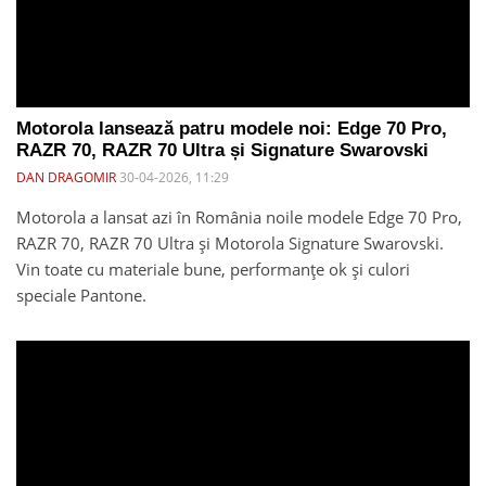
Motorola lansează patru modele noi: Edge 70 Pro,
RAZR 70, RAZR 70 Ultra și Signature Swarovski
DAN DRAGOMIR
30-04-2026, 11:29
Motorola a lansat azi în România noile modele Edge 70 Pro,
RAZR 70, RAZR 70 Ultra și Motorola Signature Swarovski.
Vin toate cu materiale bune, performanțe ok și culori
speciale Pantone.