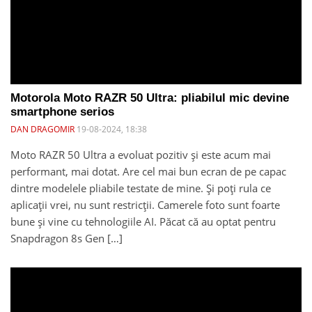
Motorola Moto RAZR 50 Ultra: pliabilul mic devine
smartphone serios
DAN DRAGOMIR
19-08-2024, 18:38
Moto RAZR 50 Ultra a evoluat pozitiv și este acum mai
performant, mai dotat. Are cel mai bun ecran de pe capac
dintre modelele pliabile testate de mine. Și poți rula ce
aplicații vrei, nu sunt restricții. Camerele foto sunt foarte
bune și vine cu tehnologiile AI. Păcat că au optat pentru
Snapdragon 8s Gen […]