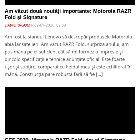
Am văzut două noutăți importante: Motorola RAZR
Fold și Signature
DAN DRAGOMIR
09-01-2026, 02:08
Am fost la standul Lenovo să descopăr produsele Motorola
abia lansate ieri. Am văzut RAZR Fold, surpriza anului, am
pus mâna pe el suficient cât să-mi formez o impresie și
dincolo specificațiile tehnice anunțate oficial. Este foarte
ușor și subțire, comparat cu Foldul meu și este echilibrat în
mână. Construcția pare robustă fără să fie […]