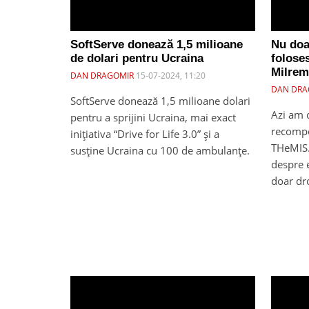
SoftServe donează 1,5 milioane
Nu doa
de dolari pentru Ucraina
folose
Milrem
DAN DRAGOMIR
15-07-2024, 11:20
DAN DRA
SoftServe donează 1,5 milioane dolari
Azi am c
pentru a sprijini Ucraina, mai exact
recompe
inițiativa “Drive for Life 3.0” și a
THeMIS
susține Ucraina cu 100 de ambulanțe.
despre e
doar dr