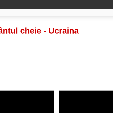
ântul cheie -
Ucraina