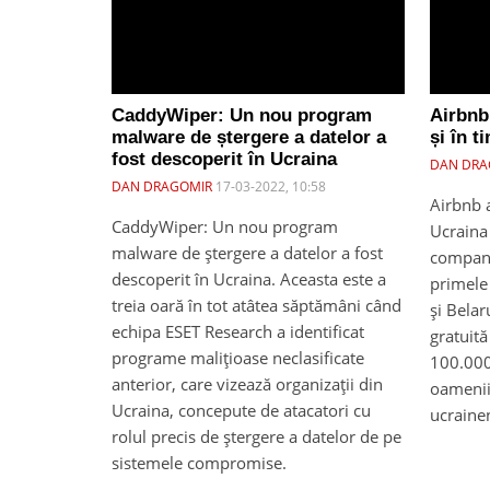
CaddyWiper: Un nou program
Airbnb 
malware de ștergere a datelor a
și în t
fost descoperit în Ucraina
DAN DRA
DAN DRAGOMIR
17-03-2022, 10:58
Airbnb a
CaddyWiper: Un nou program
Ucraina 
malware de ștergere a datelor a fost
compani
descoperit în Ucraina. Aceasta este a
primele 
treia oară în tot atâtea săptămâni când
și Belar
echipa ESET Research a identificat
gratuită
programe malițioase neclasificate
100.000 
anterior, care vizează organizații din
oamenii
Ucraina, concepute de atacatori cu
ucrainen
rolul precis de ștergere a datelor de pe
sistemele compromise.