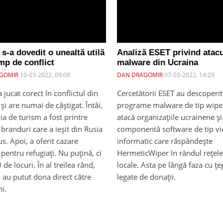
s-a dovedit o unealtă utilă
Analiză ESET privind atacu
imp de conflict
malware din Ucraina
GOMIR
10-03-2022, 09:08
DAN DRAGOMIR
07-03-2022, 14:29
 jucat corect în conflictul din
Cercetătorii ESET au descoperit
și are numai de câștigat. Întâi,
programe malware de tip wipe
a de turism a fost printre
atacă organizațiile ucrainene și
branduri care a ieșit din Rusia
componentă software de tip v
us. Apoi, a oferit cazare
informatic care răspândește
 pentru refugiați. Nu puțină, ci
HermeticWiper în rândul rețele
de locuri. În al treilea rând,
locale. Asta pe lângă faza cu țe
 au putut dona direct către
legate de donații.
i.