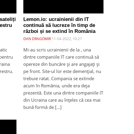
sateliți
Lemon.io: ucrainienii din IT
restru
continuă să lucreze în timp de
război și se extind în România
DAN DRAGOMIR
11-04-2022, 10:27
atic
Mi-au scris ucrainienii de la , una
 pentru
dintre companiile IT care continuă să
raina
opereze din buncăre și are angajați și
restru.
pe front. Site-ul lor este demențial, nu
trebuie ratat. Compania se extinde
acum în România, unde era deja
prezentă. Este una dintre companiile IT
din Ucraina care au înțeles că cea mai
bună formă de […]