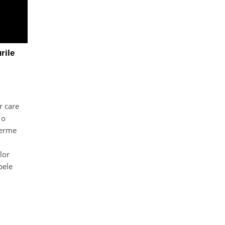
rile
r care
 o
ierme
lor
pele