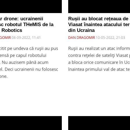
r drone: ucrainenii
Rușii au blocat rețeaua de 
sc robotul THeMIS de la
Viasat înaintea atacului te
 Robotics
din Ucraina
GOMIR
08-09-2022, 11:41
DAN DRAGOMIR
10-05-2022, 21:03
itit pe undeva că rușii au pus
Rușii au realizat un atac inform
nsă pe capul robotului
contra rețelei de sateliți Viasat
. Nu auzisem până acum
a bloca orice comunicare în Uc
l. Deci ucrainenii nu folosesc
înaintea primului val de atac te
one.