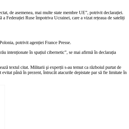
afectat, de asemenea, mai multe state membre UE”, potrivit declarației.
 a Federației Ruse împotriva Ucrainei, care a vizat rețeaua de sateliți
 Polonia, potrivit agenției France Presse.
ău intenționate în spațiul cibernetic”, se mai afirmă în declarația
ză textul citat. Militarii şi experții s-au temut ca războiul purtat de
vitat până în prezent, întrucât atacurile depistate par să fie limitate în