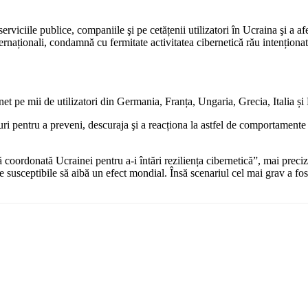
erviciile publice, companiile şi pe cetățenii utilizatori în Ucraina şi a 
naționali, condamnă cu fermitate activitatea cibernetică rău intenționată
rnet pe mii de utilizatori din Germania, Franța, Ungaria, Grecia, Italia și
ri pentru a preveni, descuraja şi a reacționa la astfel de comportamente r
coordonată Ucrainei pentru a-i întări reziliența cibernetică”, mai precizea
susceptibile să aibă un efect mondial. Însă scenariul cel mai grav a fost e