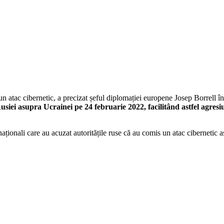
 atac cibernetic, a precizat șeful diplomației europene Josep Borrell în
Rusiei asupra Ucrainei pe 24 februarie 2022, facilitând astfel agresi
aționali care au acuzat autoritățile ruse că au comis un atac cibernetic a