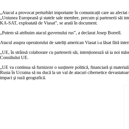
„Atacul a provocat perturbări importante în comunicații care au afectat s
„Uniunea Europeană şi statele sale membre, precum şi partenerii săi inter
KA-SAT, exploatată de Viasat”, se arată în document.
„Putem să atribuim atacul guvernului rus”, a declarat Josep Borrell.
Atacul asupra operatorului de sateliți american Viasat i-a lăsat fără inte
„UE, în strânsă colaborare cu partenerii săi, intenționează să ia noi măsu
Consiliului UE.
„UE va continua să furnizeze o susținere politică, financiară şi materială 
Rusia în Ucraina să nu ducă la un val de atacuri cibernetice devastatoare 
impact şi rază geografică.