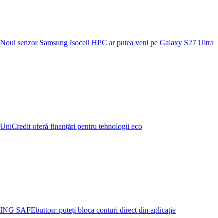
Noul senzor Samsung Isocell HPC ar putea veni pe Galaxy S27 Ultra
UniCredit oferă finanțări pentru tehnologii eco
ING SAFEbutton: puteți bloca conturi direct din aplicație