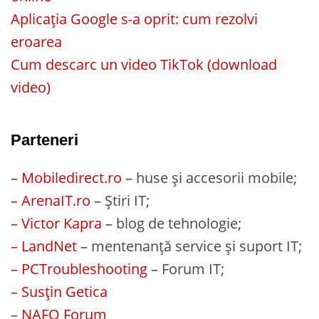
Aplicația Google s-a oprit: cum rezolvi
eroarea
Cum descarc un video TikTok (download
video)
Parteneri
– Mobiledirect.ro
– huse și accesorii mobile;
– ArenaIT.ro
– Știri IT;
– Victor Kapra
– blog de tehnologie;
– LandNet
– mentenanță service și suport IT;
– PCTroubleshooting
– Forum IT;
– Susțin Getica
–
NAFO Forum