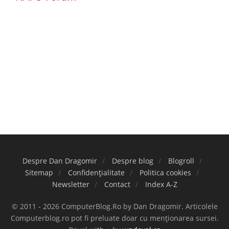
Despre Dan Dragomir
Despre blog
Blogroll
Sitemap
Confidențialitate
Politica cookies
Newsletter
Contact
Index A-Z
© 2011 - 2026 ComputerBlog.Ro by Dan Dragomir. Articolele
Computerblog.ro pot fi preluate doar cu menționarea sursei.