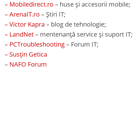
– Mobiledirect.ro
– huse și accesorii mobile;
– ArenaIT.ro
– Știri IT;
– Victor Kapra
– blog de tehnologie;
– LandNet
– mentenanță service și suport IT;
– PCTroubleshooting
– Forum IT;
– Susțin Getica
–
NAFO Forum