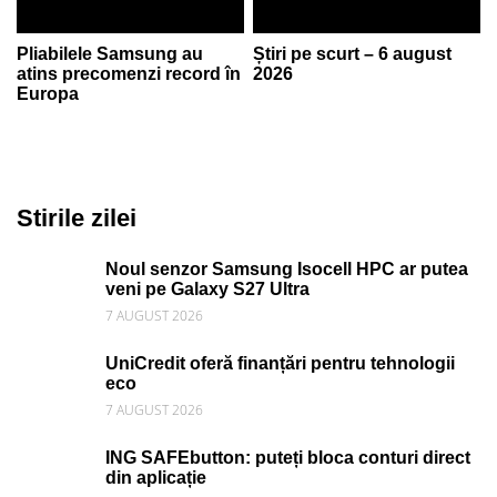
Pliabilele Samsung au
Știri pe scurt – 6 august
atins precomenzi record în
2026
Europa
Stirile zilei
Noul senzor Samsung Isocell HPC ar putea
veni pe Galaxy S27 Ultra
7 AUGUST 2026
UniCredit oferă finanțări pentru tehnologii
eco
7 AUGUST 2026
ING SAFEbutton: puteți bloca conturi direct
din aplicație