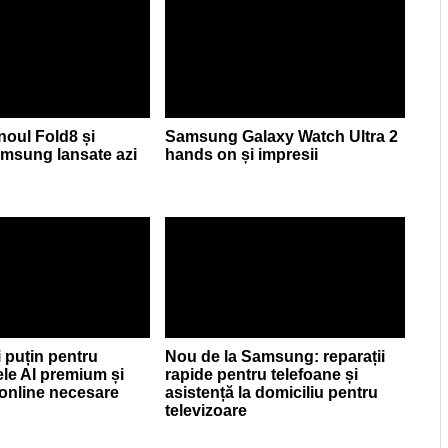
 noul Fold8 și
Samsung Galaxy Watch Ultra 2
Samsung lansate azi
hands on și impresii
i puțin pentru
Nou de la Samsung: reparații
le AI premium și
rapide pentru telefoane și
i online necesare
asistență la domiciliu pentru
televizoare