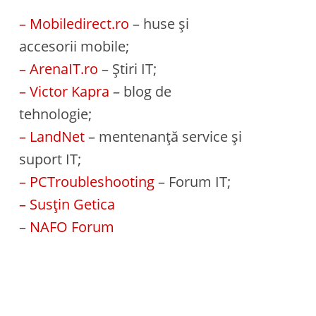
– Mobiledirect.ro
– huse și
accesorii mobile;
– ArenaIT.ro
– Știri IT;
– Victor Kapra
– blog de
tehnologie;
– LandNet
– mentenanță service și
suport IT;
– PCTroubleshooting
– Forum IT;
– Susțin Getica
–
NAFO Forum