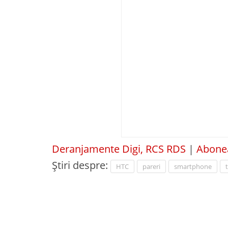
Deranjamente Digi, RCS RDS
|
Abonea
Știri despre:
HTC
pareri
smartphone