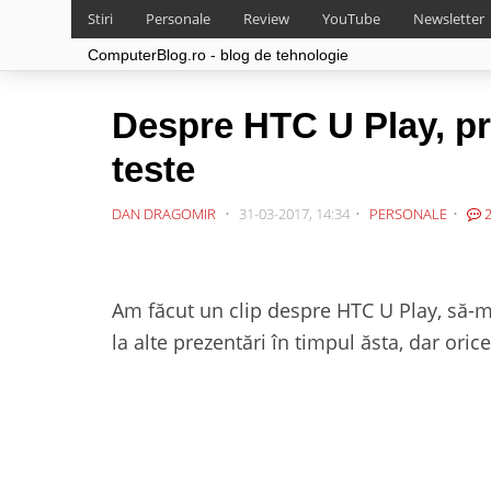
Stiri
Personale
Review
YouTube
Newsletter
ComputerBlog.ro - blog de tehnologie
Despre HTC U Play, pri
teste
DAN DRAGOMIR
31-03-2017, 14:34
PERSONALE
2
Am făcut un clip despre HTC U Play, să-m
la alte prezentări în timpul ăsta, dar oric