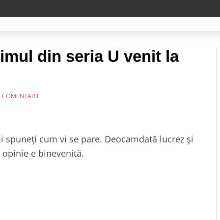
mul din seria U venit la
 COMENTARII
i spuneți cum vi se pare. Deocamdată lucrez și
e opinie e binevenită.