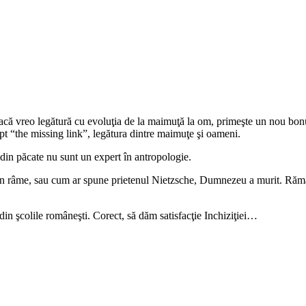
 facă vreo legătură cu evoluţia de la maimuţă la om, primeşte un nou bonu
apt “the missing link”, legătura dintre maimuţe şi oameni.
din păcate nu sunt un expert în antropologie.
 din râme, sau cum ar spune prietenul Nietzsche, Dumnezeu a murit. Rămâi
 din şcolile româneşti. Corect, să dăm satisfacţie Inchiziţiei…