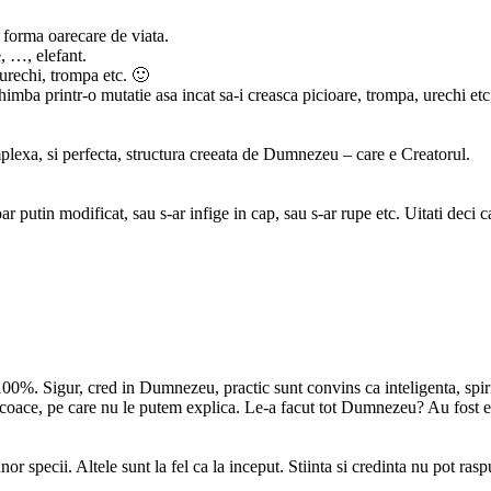
 forma oarecare de viata.
e, …, elefant.
 urechi, trompa etc. 🙂
chimba printr-o mutatie asa incat sa-i creasca picioare, trompa, urechi etc
mplexa, si perfecta, structura creeata de Dumnezeu – care e Creatorul.
ar putin modificat, sau s-ar infige in cap, sau s-ar rupe etc. Uitati deci
00%. Sigur, cred in Dumnezeu, practic sunt convins ca inteligenta, spir
coace, pe care nu le putem explica. Le-a facut tot Dumnezeu? Au fost exp
nor specii. Altele sunt la fel ca la inceput. Stiinta si credinta nu pot ra