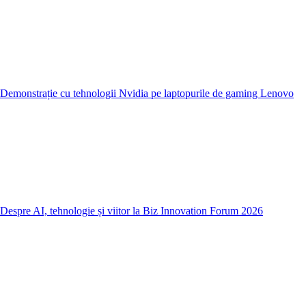
Demonstrație cu tehnologii Nvidia pe laptopurile de gaming Lenovo
Despre AI, tehnologie și viitor la Biz Innovation Forum 2026