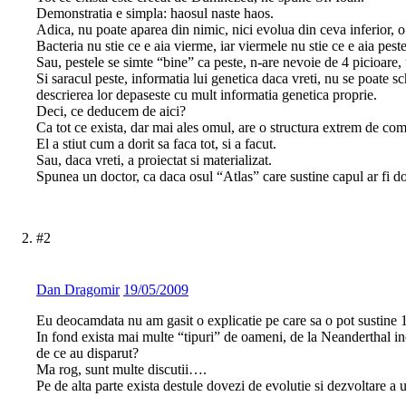
Demonstratia e simpla: haosul naste haos.
Adica, nu poate aparea din nimic, nici evolua din ceva inferior, o
Bacteria nu stie ce e aia vierme, iar viermele nu stie ce e aia pest
Sau, pestele se simte “bine” ca peste, n-are nevoie de 4 picioare,
Si saracul peste, informatia lui genetica daca vreti, nu se poate s
descrierea lor depaseste cu mult informatia genetica proprie.
Deci, ce deducem de aici?
Ca tot ce exista, dar mai ales omul, are o structura extrem de co
El a stiut cum a dorit sa faca tot, si a facut.
Sau, daca vreti, a proiectat si materializat.
Spunea un doctor, ca daca osul “Atlas” care sustine capul ar fi do
#2
Dan Dragomir
19/05/2009
Eu deocamdata nu am gasit o explicatie pe care sa o pot sustine 1
In fond exista mai multe “tipuri” de oameni, de la Neanderthal in
de ce au disparut?
Ma rog, sunt multe discutii….
Pe de alta parte exista destule dovezi de evolutie si dezvoltare a u