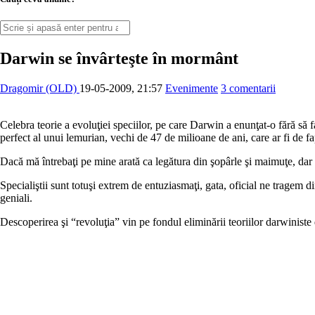
Darwin se învârteşte în mormânt
Dragomir (OLD)
19-05-2009, 21:57
Evenimente
3 comentarii
Celebra teorie a evoluţiei speciilor, pe care Darwin a enunţat-o fără să
perfect al unui lemurian, vechi de 47 de milioane de ani, care ar fi de f
Dacă mă întrebaţi pe mine arată ca legătura din şopârle şi maimuţe, dar 
Specialiştii sunt totuşi extrem de entuziasmaţi, gata, oficial ne tragem
geniali.
Descoperirea şi “revoluţia” vin pe fondul eliminării teoriilor darwiniste