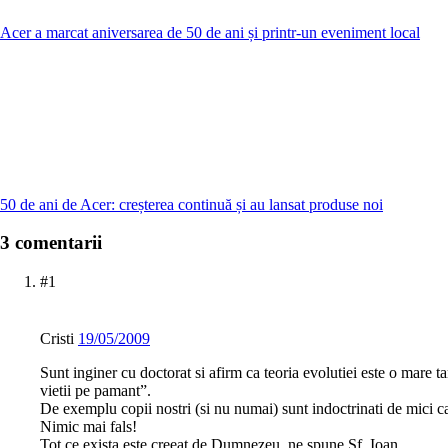
Acer a marcat aniversarea de 50 de ani și printr-un eveniment local
50 de ani de Acer: creșterea continuă și au lansat produse noi
3 comentarii
#1
Cristi
19/05/2009
Sunt inginer cu doctorat si afirm ca teoria evolutiei este o mare ta
vietii pe pamant”.
De exemplu copii nostri (si nu numai) sunt indoctrinati de mici ca 
Nimic mai fals!
Tot ce exista este creeat de Dumnezeu, ne spune Sf. Ioan.