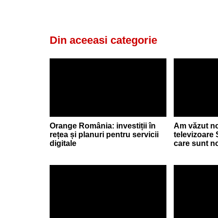
Din aceeasi categorie
Orange România: investiții în
Am văzut no
rețea și planuri pentru servicii
televizoare
digitale
care sunt no