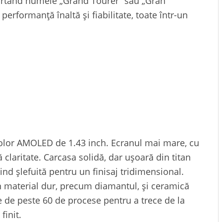
 purtând numele „Grand Tourer” sau „Gran
erformanță înaltă și fiabilitate, toate într-un
color AMOLED de 1.43 inch. Ecranul mai mare, cu
 claritate. Carcasa solidă, dar ușoară din titan
iind șlefuită pentru un finisaj tridimensional.
 un material dur, precum diamantul, și ceramică
ie de peste 60 de procese pentru a trece de la
finit.