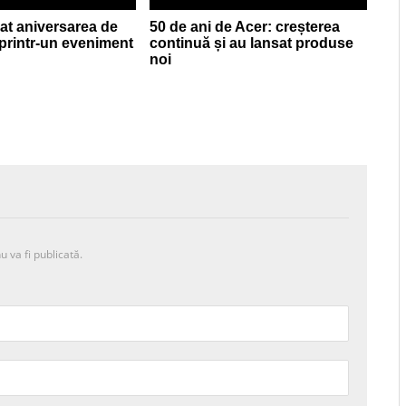
at aniversarea de
50 de ani de Acer: creșterea
 printr-un eveniment
continuă și au lansat produse
noi
u va fi publicată.