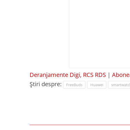
Deranjamente Digi, RCS RDS
|
Abonea
Știri despre:
FreeBuds
Huawei
smartwatc