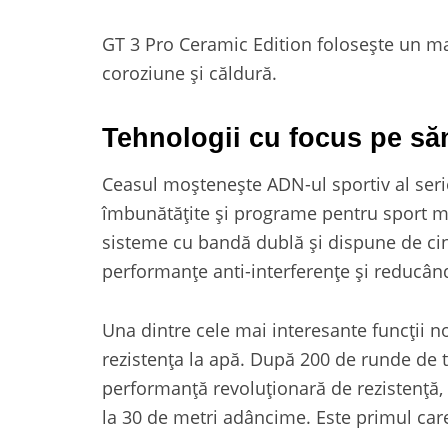
GT 3 Pro Ceramic Edition folosește un mat
coroziune și căldură.
Tehnologii cu focus pe să
Ceasul moștenește ADN-ul sportiv al serie
îmbunătățite și programe pentru sport m
sisteme cu bandă dublă și dispune de cin
performanțe anti-interferențe și reducân
Una dintre cele mai interesante funcții 
rezistența la apă. După 200 de runde de t
performanță revoluționară de rezistență,
la 30 de metri adâncime. Este primul care 