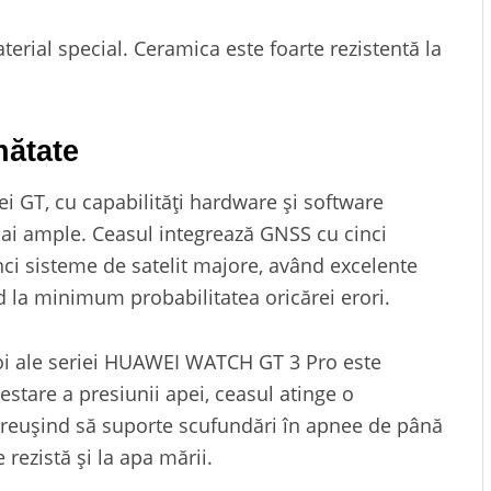
erial special. Ceramica este foarte rezistentă la
nătate
i GT, cu capabilități hardware și software
ai ample. Ceasul integrează GNSS cu cinci
ci sisteme de satelit majore, având excelente
d la minimum probabilitatea oricărei erori.
noi ale seriei HUAWEI WATCH GT 3 Pro este
estare a presiunii apei, ceasul atinge o
 reușind să suporte scufundări în apnee de până
rezistă și la apa mării.