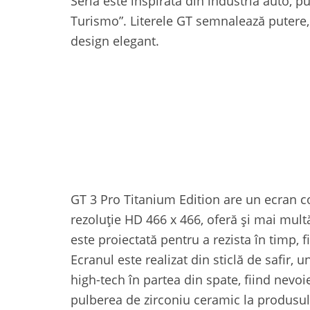
Seria este inspirată din industria auto,
Turismo”. Literele GT semnalează putere, p
design elegant.
GT 3 Pro Titanium Edition are un ecran 
rezoluție HD 466 x 466, oferă și mai multă
este proiectată pentru a rezista în timp, f
Ecranul este realizat din sticlă de safir,
high-tech în partea din spate, fiind nevo
pulberea de zirconiu ceramic la produsul 