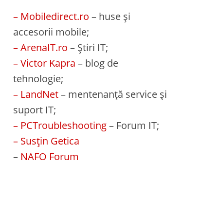
– Mobiledirect.ro
– huse și
accesorii mobile;
– ArenaIT.ro
– Știri IT;
– Victor Kapra
– blog de
tehnologie;
– LandNet
– mentenanță service și
suport IT;
– PCTroubleshooting
– Forum IT;
– Susțin Getica
–
NAFO Forum