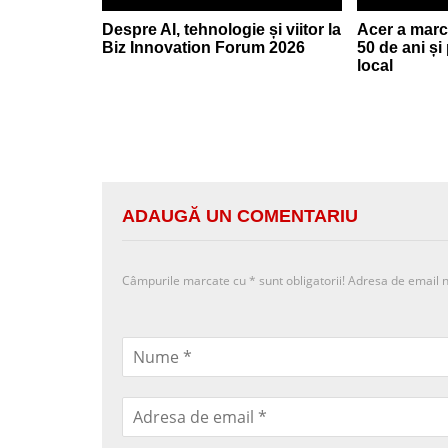
Despre AI, tehnologie și viitor la
Acer a marc
Biz Innovation Forum 2026
50 de ani și
local
ADAUGĂ UN COMENTARIU
Câmpurile marcate cu
*
sunt obligatorii! Adresa de email n