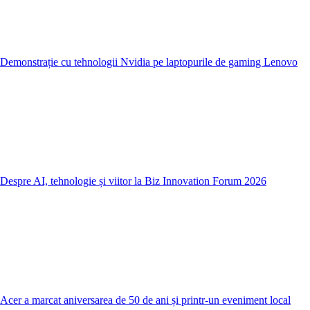
Demonstrație cu tehnologii Nvidia pe laptopurile de gaming Lenovo
Despre AI, tehnologie și viitor la Biz Innovation Forum 2026
Acer a marcat aniversarea de 50 de ani și printr-un eveniment local