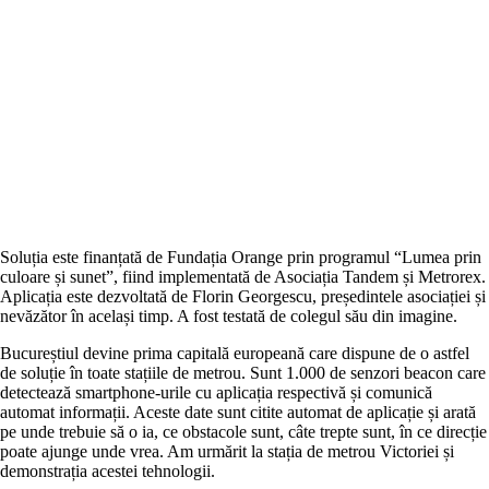
Soluția este finanțată de Fundația Orange prin programul “Lumea prin
culoare și sunet”, fiind implementată de Asociația Tandem și Metrorex.
Aplicația este dezvoltată de Florin Georgescu, președintele asociației și
nevăzător în același timp. A fost testată de colegul său din imagine.
Bucureștiul devine prima capitală europeană care dispune de o astfel
de soluție în toate stațiile de metrou. Sunt 1.000 de senzori beacon care
detectează smartphone-urile cu aplicația respectivă și comunică
automat informații. Aceste date sunt citite automat de aplicație și arată
pe unde trebuie să o ia, ce obstacole sunt, câte trepte sunt, în ce direcție
poate ajunge unde vrea. Am urmărit la stația de metrou Victoriei și
demonstrația acestei tehnologii.