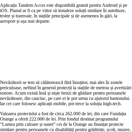
Aplicația Tandem Acces este disponibilă gratuit pentru Android și pe
iOS. Planul ar fi ca pe viitor să instaleze soluții similare în autobuze,
trolee și tramvaie, în stațiile principale și de asemenea în gări, la
aeroport și așa mai departe.
Nevăzătorii se tem să călătorească fără însoțitor, mai ales în zonele
periculoase, nefiind în general protecții la stațiile de metrou și avertizări
sonore. Acum există însă și niște benzi de ghidare pentru persoanele
nevăzătoare, din cauciuc, pe care ei le pot urma cu ajutorul bastonului.
Iar cei care folosesc aplicații mobile, pot trece la soluția high-tech.
Valoarea proiectului a fost de circa 262.000 de lei, din care Fundația
Orange a oferit 222.000 de lei. Prin fondul destinat programului
“Lumea prin culoare și sunet” cei de la Orange au finanțat proiecte
similare pentru persoanele cu disabilități pentru grădinițe, școli, muzee,