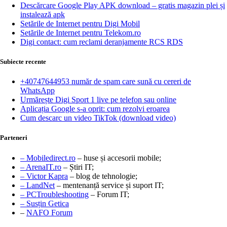
Descărcare Google Play APK download – gratis magazin plei și
instalează apk
Setările de Internet pentru Digi Mobil
Setările de Internet pentru Telekom.ro
Digi contact: cum reclami deranjamente RCS RDS
Subiecte recente
+40747644953 număr de spam care sună cu cereri de
WhatsApp
Urmărește Digi Sport 1 live pe telefon sau online
Aplicația Google s-a oprit: cum rezolvi eroarea
Cum descarc un video TikTok (download video)
Parteneri
– Mobiledirect.ro
– huse și accesorii mobile;
– ArenaIT.ro
– Știri IT;
– Victor Kapra
– blog de tehnologie;
– LandNet
– mentenanță service și suport IT;
– PCTroubleshooting
– Forum IT;
– Susțin Getica
–
NAFO Forum