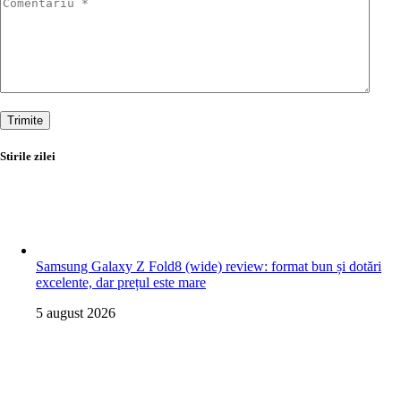
Trimite
Stirile zilei
Samsung Galaxy Z Fold8 (wide) review: format bun și dotări
excelente, dar prețul este mare
5 august 2026