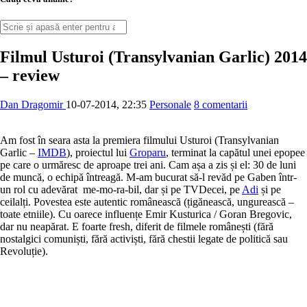
Filmul Usturoi (Transylvanian Garlic) 2014
– review
Dan Dragomir
10-07-2014, 22:35
Personale
8 comentarii
Am fost în seara asta la premiera filmului Usturoi (Transylvanian
Garlic –
IMDB
), proiectul lui
Groparu
, terminat la capătul unei epopee
pe care o urmăresc de aproape trei ani. Cam așa a zis și el: 30 de luni
de muncă, o echipă întreagă. M-am bucurat să-l revăd pe Gaben într-
un rol cu adevărat me-mo-ra-bil, dar și pe TVDecei, pe
Adi
și pe
ceilalți. Povestea este autentic românească (țigănească, ungurească –
toate etniile). Cu oarece influențe Emir Kusturica / Goran Bregovic,
dar nu neapărat. E foarte fresh, diferit de filmele românești (fără
nostalgici comuniști, fără activiști, fără chestii legate de politică sau
Revoluție).