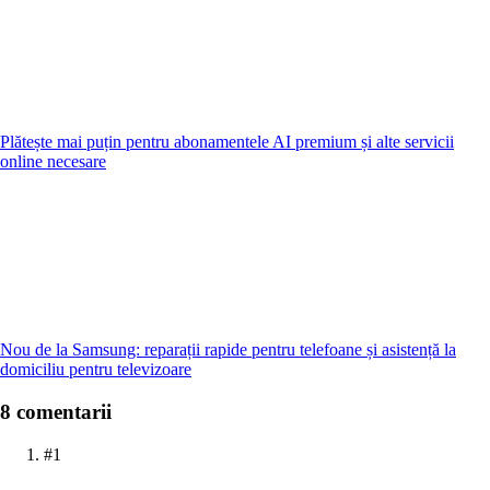
Plătește mai puțin pentru abonamentele AI premium și alte servicii
online necesare
Nou de la Samsung: reparații rapide pentru telefoane și asistență la
domiciliu pentru televizoare
8 comentarii
#1