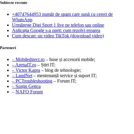
Subiecte recente
+40747644953 număr de spam care sună cu cereri de
WhatsApp
Urmărește Digi Sport 1 live pe telefon sau online
Aplicația Google s-a oprit: cum rezolvi eroarea
Cum descarc un video TikTok (download video)
Parteneri
– Mobiledirect.ro
– huse și accesorii mobile;
– ArenaIT.ro
– Știri IT;
– Victor Kapra
– blog de tehnologie;
– LandNet
– mentenanță service și suport IT;
– PCTroubleshooting
– Forum IT;
– Susțin Getica
–
NAFO Forum