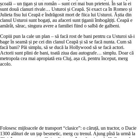
școală – un țigan și un român – sunt cei mai bun prieteni. În sat la ei
sunt două clanuri rivale… Usturoi și Ceapă. Și exact ca în Romeo și
Julieta fisu lui Ceapă e îndrăgosit mort de fiica lui Usturoi. Ăștia din
clanul Usturoi sunt bogați, au afaceri sunt țiganii îmbogățiți. Ceapă e
amărât, sărac, singura avere a familiei fiind o salbă de galbeni.
Copiii pun la cale un plan – să facă rost de bani pentru ca Usturoi să-i
bage în seamă și pe cei din clanul Ceapă și să se facă nunta. Cum să
facă bani? Păi simplu, să se ducă la Hollywood să se facă actori.
Actorii sunt plini de bani, toată ziua dau autografe… simplu. Doar că
metropola cea mai apropiată era Cluj, așa că, pentru început, merg
acolo.
Folosesc mijloacele de transport “clasice”: o căruță, un tractor, o Dacie
1300 alături de un țap besmetic, merg cu trenul. Ajung pînă la urmă la