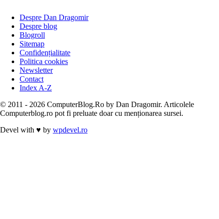
Despre Dan Dragomir
Despre blog
Blogroll
Sitemap
Confidențialitate
Politica cookies
Newsletter
Contact
Index A-Z
© 2011 - 2026 ComputerBlog.Ro by Dan Dragomir. Articolele
Computerblog.ro pot fi preluate doar cu menționarea sursei.
Devel with
♥
by
wpdevel.ro