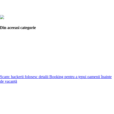
Din aceeasi categorie
Scam: hackerii folosesc detalii Booking pentru a țepui oamenii înainte
de vacanță