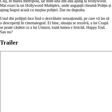
Cluj, în marea metropolă, iar dintr-una într-alta ajung la Hollywood.
Mai exact la un Hollywood Multiplex, unde angajații cheamă Poliția și
ajung înapoi acasă cu mașina poliției. Dar nu degeaba.
Unul din polițiști face însă o dezvăluire senzațională, pe care vă las să
o descoperiți în cinematograf. Ei bine, situația se rezolvă, a lui Ceapă
se poate căsătoi cu a lui Usturoi, toată lumea e fericită. Happy End.
Sau nu?
Trailer