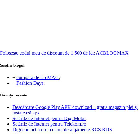
Folosește codul meu de discount de 1.500 de lei: ACBLOGMAX
Susține blogul
+
cumpără de la eMAG
;
+
Fashion Days
;
Discuții recente
Descărcare Google Play APK download – gratis magazin plei și
instalează apk
Setările de Internet pentru Digi Mobil
Setările de Internet pentru Telekom.ro
Digi contact: cum reclami deranjamente RCS RDS