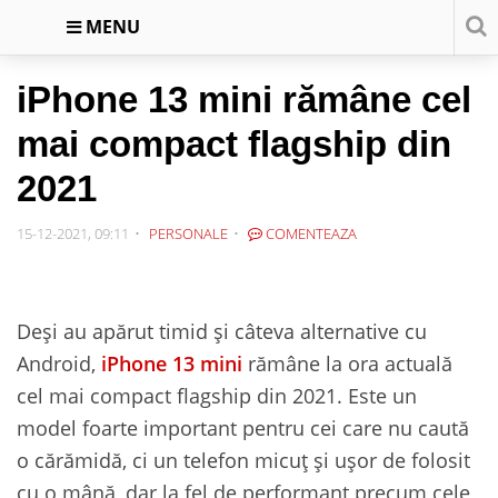
MENU
iPhone 13 mini rămâne cel
mai compact flagship din
2021
15-12-2021, 09:11
PERSONALE
COMENTEAZA
Deși au apărut timid și câteva alternative cu
Android,
iPhone 13 mini
rămâne la ora actuală
cel mai compact flagship din 2021. Este un
model foarte important pentru cei care nu caută
o cărămidă, ci un telefon micuț și ușor de folosit
cu o mână, dar la fel de performant precum cele