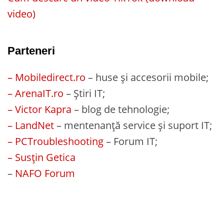
video)
Parteneri
– Mobiledirect.ro
– huse și accesorii mobile;
– ArenaIT.ro
– Știri IT;
– Victor Kapra
– blog de tehnologie;
– LandNet
– mentenanță service și suport IT;
– PCTroubleshooting
– Forum IT;
– Susțin Getica
–
NAFO Forum