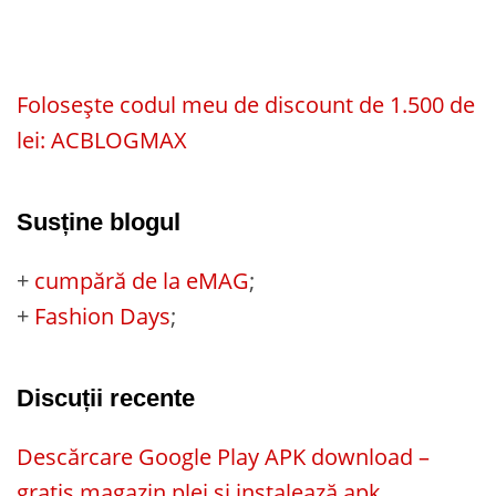
Folosește codul meu de discount de 1.500 de
lei: ACBLOGMAX
Susține blogul
+
cumpără de la eMAG
;
+
Fashion Days
;
Discuții recente
Descărcare Google Play APK download –
gratis magazin plei și instalează apk