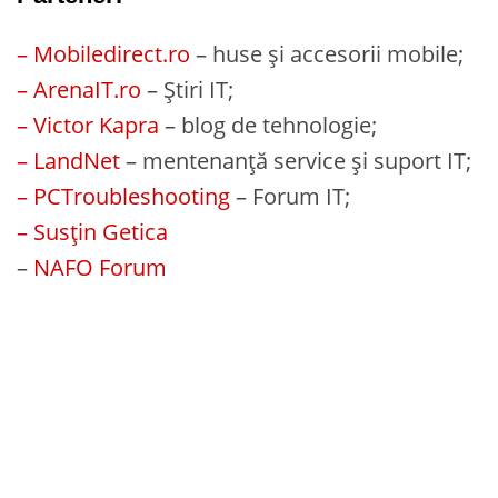
– Mobiledirect.ro
– huse și accesorii mobile;
– ArenaIT.ro
– Știri IT;
– Victor Kapra
– blog de tehnologie;
– LandNet
– mentenanță service și suport IT;
– PCTroubleshooting
– Forum IT;
– Susțin Getica
–
NAFO Forum