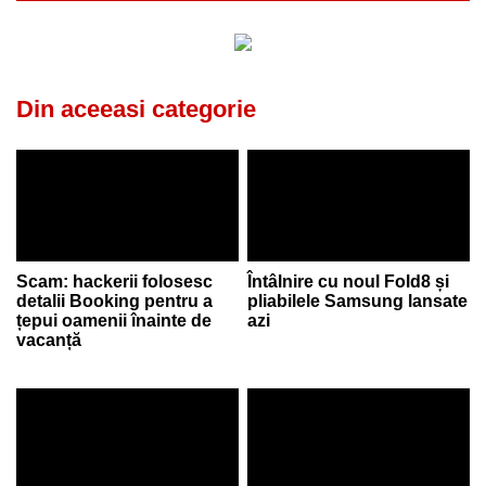
Din aceeasi categorie
Scam: hackerii folosesc
Întâlnire cu noul Fold8 și
detalii Booking pentru a
pliabilele Samsung lansate
țepui oamenii înainte de
azi
vacanță