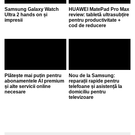
Samsung Galaxy Watch
HUAWEI MatePad Pro Max
Ultra 2 hands on și
review: tabletă ultrasubțire
impresii
pentru productivitate +
cod de reducere
Plătește mai puțin pentru
Nou de la Samsung:
abonamentele AI premium
reparații rapide pentru
și alte servicii online
telefoane și asistență la
necesare
domiciliu pentru
televizoare