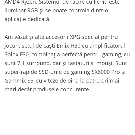
AMD4 Ryzen. Sistemul de răcire cu lichid este
iluminat RGB și se poate controla dintr-o
aplicație dedicată.
Am văzut și alte accesorii XPG special pentru
jocuri, setul de căști Emix H30 cu amplificatorul
Solox F30, combinația perfectă pentru gaming, cu
sunt 7.1 surround, dar și tastaturi și mouși. Sunt
super-rapide SSD-urile de gaming SX6000 Pro și
Gammix S5, cu viteze de pînă la patru ori mai
mari decât produsele concurente.