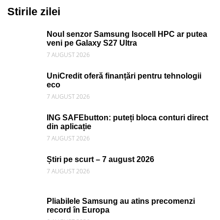
Stirile zilei
Noul senzor Samsung Isocell HPC ar putea
veni pe Galaxy S27 Ultra
7 AUGUST 2026
UniCredit oferă finanțări pentru tehnologii
eco
7 AUGUST 2026
ING SAFEbutton: puteți bloca conturi direct
din aplicație
7 AUGUST 2026
Știri pe scurt – 7 august 2026
7 AUGUST 2026
Pliabilele Samsung au atins precomenzi
record în Europa