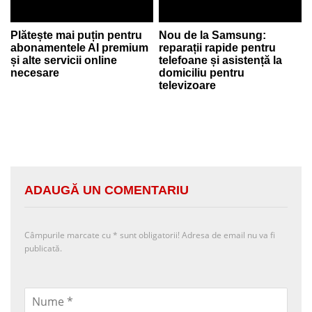
Plătește mai puțin pentru
Nou de la Samsung:
abonamentele AI premium
reparații rapide pentru
și alte servicii online
telefoane și asistență la
necesare
domiciliu pentru
televizoare
ADAUGĂ UN COMENTARIU
Câmpurile marcate cu
*
sunt obligatorii! Adresa de email nu va fi
publicată.