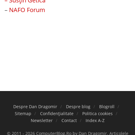
– Susțin Getica
–
NAFO Forum
Despre Dan Dragomir
Despre blog
Blogroll
Sitemap
Confidențialitate
Politica cookies
Newsletter
Contact
Index A-Z
© 2011 - 2026 ComputerBlog.Ro by Dan Dragomir. Articolele