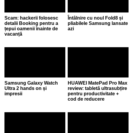
Scam: hackerii folosesc
Întâlnire cu noul Fold8 și
detalii Booking pentru a
pliabilele Samsung lansate
țepui oamenii înainte de
azi
vacanță
Samsung Galaxy Watch
HUAWEI MatePad Pro Max
Ultra 2 hands on și
review: tabletă ultrasubțire
impresii
pentru productivitate +
cod de reducere