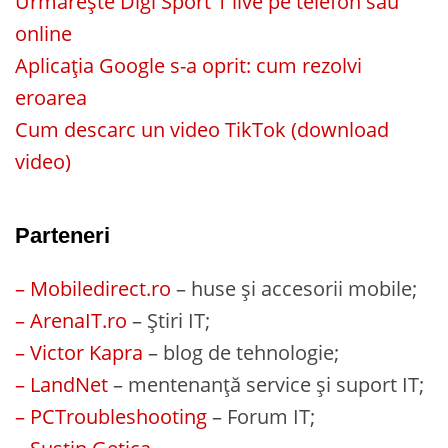
Urmărește Digi Sport 1 live pe telefon sau
online
Aplicația Google s-a oprit: cum rezolvi
eroarea
Cum descarc un video TikTok (download
video)
Parteneri
– Mobiledirect.ro
– huse și accesorii mobile;
– ArenaIT.ro
– Știri IT;
– Victor Kapra
– blog de tehnologie;
– LandNet
– mentenanță service și suport IT;
– PCTroubleshooting
– Forum IT;