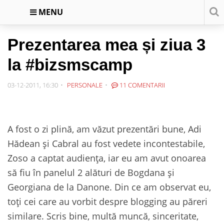
MENU
Prezentarea mea și ziua 3
la #bizsmscamp
03-12-2011, 16:30
PERSONALE
11 COMENTARII
A fost o zi plină, am văzut prezentări bune, Adi
Hădean și Cabral au fost vedete incontestabile,
Zoso a captat audiența, iar eu am avut onoarea
să fiu în panelul 2 alături de Bogdana și
Georgiana de la Danone. Din ce am observat eu,
toți cei care au vorbit despre blogging au păreri
similare. Scris bine, multă muncă, sinceritate,