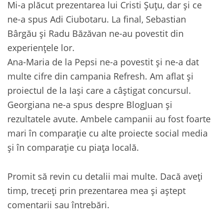
Mi-a plăcut prezentarea lui Cristi Șuțu, dar și ce
ne-a spus Adi Ciubotaru. La final, Sebastian
Bârgău și Radu Băzăvan ne-au povestit din
experiențele lor.
Ana-Maria de la Pepsi ne-a povestit și ne-a dat
multe cifre din campania Refresh. Am aflat și
proiectul de la Iași care a câștigat concursul.
Georgiana ne-a spus despre BlogJuan și
rezultatele avute. Ambele campanii au fost foarte
mari în comparație cu alte proiecte social media
și în comparație cu piața locală.
Promit să revin cu detalii mai multe. Dacă aveți
timp, treceți prin prezentarea mea și aștept
comentarii sau întrebări.