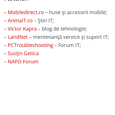
– Mobiledirect.ro
– huse și accesorii mobile;
– ArenaIT.ro
– Știri IT;
– Victor Kapra
– blog de tehnologie;
– LandNet
– mentenanță service și suport IT;
– PCTroubleshooting
– Forum IT;
– Susțin Getica
–
NAFO Forum