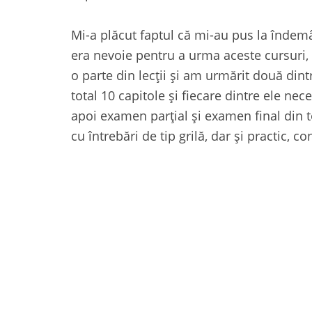
Mi-a plăcut faptul că mi-au pus la îndemân
era nevoie pentru a urma aceste cursuri, 
o parte din lecții și am urmărit două din
total 10 capitole și fiecare dintre ele ne
apoi examen parțial și examen final din t
cu întrebări de tip grilă, dar și practic, c