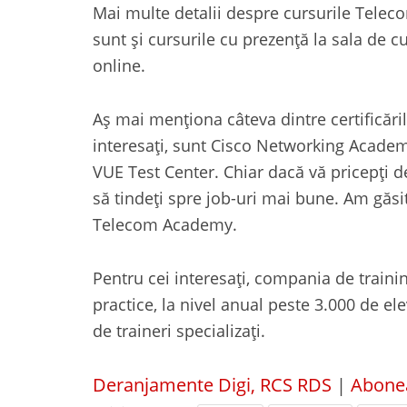
Mai multe detalii despre cursurile Tele
sunt și cursurile cu prezență la sala de cu
online.
Aș mai menționa câteva dintre certificăril
interesați, sunt Cisco Networking Acade
VUE Test Center. Chiar dacă vă pricepți de
să tindeți spre job-uri mai bune. Am găsi
Telecom Academy.
Pentru cei interesați, compania de trainin
practice, la nivel anual peste 3.000 de el
de traineri specializați.
Deranjamente Digi, RCS RDS
|
Abonea