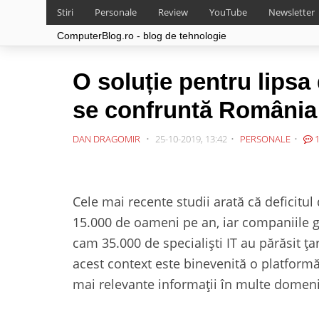
Stiri
Personale
Review
YouTube
Newsletter
ComputerBlog.ro - blog de tehnologie
O soluție pentru lipsa 
se confruntă România
DAN DRAGOMIR
25-10-2019, 13:42
PERSONALE
1
Cele mai recente studii arată că deficitu
15.000 de oameni pe an, iar companiile gă
cam 35.000 de specialiști IT au părăsit țar
acest context este binevenită o platform
mai relevante informații în multe domenii