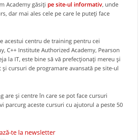
com Academy găsiți
pe site-ul informativ
, unde
rs, dar mai ales cele pe care le puteți face
e acestui centru de training pentru cei
my, C++ Institute Authorized Academy, Pearson
ja la IT, este bine să vă prefecționați mereu și
t și cursuri de programare avansată pe site-ul
g are și centre în care se pot face cursuri
evi parcurg aceste cursuri cu ajutorul a peste 50
ză-te la newsletter