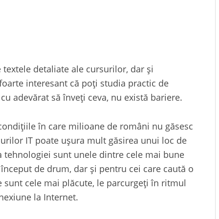
 textele detaliate ale cursurilor, dar și
foarte interesant că poți studia practic de
 cu adevărat să înveți ceva, nu există bariere.
condițiile în care milioane de români nu găsesc
surilor IT poate ușura mult găsirea unui loc de
a tehnologiei sunt unele dintre cele mai bune
 la început de drum, dar și pentru cei care caută o
 sunt cele mai plăcute, le parcurgeți în ritmul
nexiune la Internet.