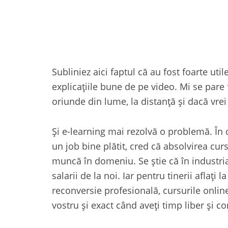
Subliniez aici faptul că au fost foarte utile
explicațiile bune de pe video. Mi se pare 
oriunde din lume, la distanță și dacă vrei
Și e-learning mai rezolvă o problemă. În 
un job bine plătit, cred că absolvirea cur
muncă în domeniu. Se știe că în industri
salarii de la noi. Iar pentru tinerii aflați
reconversie profesională, cursurile online
vostru și exact când aveți timp liber și co