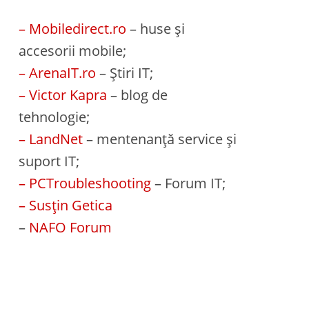
– Mobiledirect.ro
– huse și
accesorii mobile;
– ArenaIT.ro
– Știri IT;
– Victor Kapra
– blog de
tehnologie;
– LandNet
– mentenanță service și
suport IT;
– PCTroubleshooting
– Forum IT;
– Susțin Getica
–
NAFO Forum