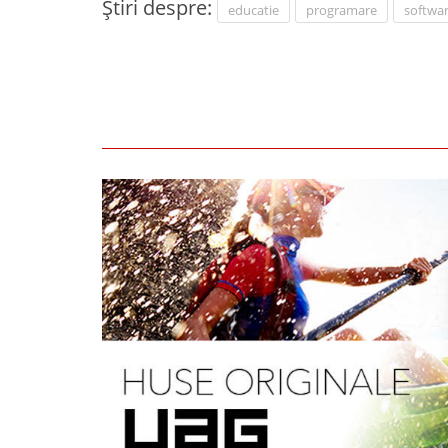
Știri despre:
educatie
programare
softwa