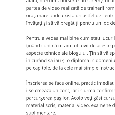
afară, precum Coursera sau Udemy, doar c
partea de video realizată de trainerii rom
oraș mare unde există un astfel de centr
învățați și să vă pregătiți pentru un loc 
Pentru a vedea mai bine cum stau lucuri
ținând cont că m-am tot lovit de aceste p
aspecte tehnice ale blogului. Țin să vă s
în curând să iau și o diplomă în domeniul 
pe capitole, de la cele mai simple instruc
Înscrierea se face online, practic imediat
i se creează un cont, iar în urma confirmăr
parcurgerea pașilor. Acolo veți găsi cursuri
material scris, material video, examene de 
suplimentare.