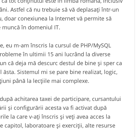
ă tot conținutul este în limba română, inclusiv
âni. Astfel că nu trebuie să vă deplasați într-un
u, doar conexiunea la Internet vă permite să
de muncă în domeniul IT.
le, eu m-am înscris la cursul de PHP/MySQL
robleme în ultimii 15 ani lucrând la diverse
pun că deja mă descurc destul de bine și sper ca
ăsta. Sistemul mi se pare bine realizat, logic,
țiuni până la lecțiile mai complexe.
 după achitarea taxei de participare, cursantului
ii și configurării acesta va fi activat după
le la care v-ați înscris și veți avea acces la
capitol, laboratoare și exerciții, alte resurse