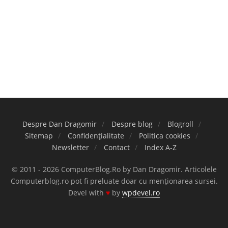
Despre Dan Dragomir
Despre blog
Blogroll
Sitemap
Confidențialitate
Politica cookies
Newsletter
Contact
Index A-Z
© 2011 - 2026 ComputerBlog.Ro by Dan Dragomir. Articolele
Computerblog.ro pot fi preluate doar cu menționarea sursei.
Devel with
♥
by
wpdevel.ro