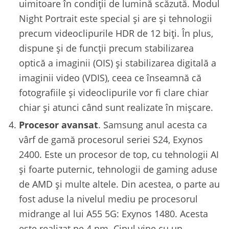
uimitoare în condiții de lumină scăzută. Modul
Night Portrait este special și are și tehnologii
precum videoclipurile HDR de 12 biți. În plus,
dispune și de funcții precum stabilizarea
optică a imaginii (OIS) și stabilizarea digitală a
imaginii video (VDIS), ceea ce înseamnă că
fotografiile și videoclipurile vor fi clare chiar
chiar și atunci când sunt realizate în mișcare.
Procesor avansat
. Samsung anul acesta ca
vârf de gamă procesorul seriei S24, Exynos
2400. Este un procesor de top, cu tehnologii AI
și foarte puternic, tehnologii de gaming aduse
de AMD și multe altele. Din acestea, o parte au
fost aduse la nivelul mediu pe procesorul
midrange al lui A55 5G: Exynos 1480. Acesta
este realizat pe 4 nm. Cipul vine cu un