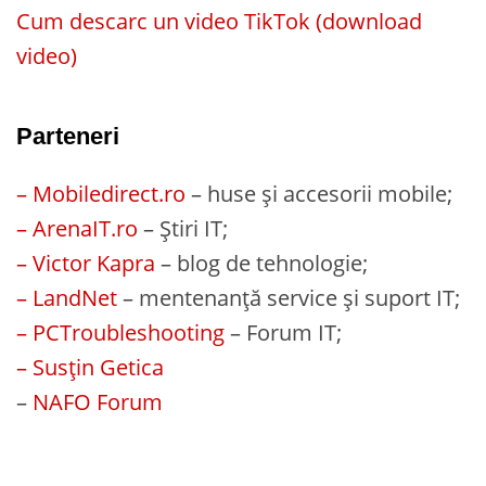
Cum descarc un video TikTok (download
video)
Parteneri
– Mobiledirect.ro
– huse și accesorii mobile;
– ArenaIT.ro
– Știri IT;
– Victor Kapra
– blog de tehnologie;
– LandNet
– mentenanță service și suport IT;
– PCTroubleshooting
– Forum IT;
– Susțin Getica
–
NAFO Forum