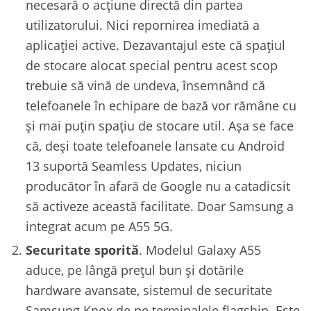
necesară o acțiune directă din partea
utilizatorului. Nici repornirea imediată a
aplicației active. Dezavantajul este că spațiul
de stocare alocat special pentru acest scop
trebuie să vină de undeva, însemnând că
telefoanele în echipare de bază vor rămâne cu
și mai puțin spațiu de stocare util. Așa se face
că, deși toate telefoanele lansate cu Android
13 suportă Seamless Updates, niciun
producător în afară de Google nu a catadicsit
să activeze această facilitate. Doar Samsung a
integrat acum pe A55 5G.
Securitate sporită
. Modelul Galaxy A55
aduce, pe lângă prețul bun și dotările
hardware avansate, sistemul de securitate
Samsung Knox de pe terminalele flagship. Este