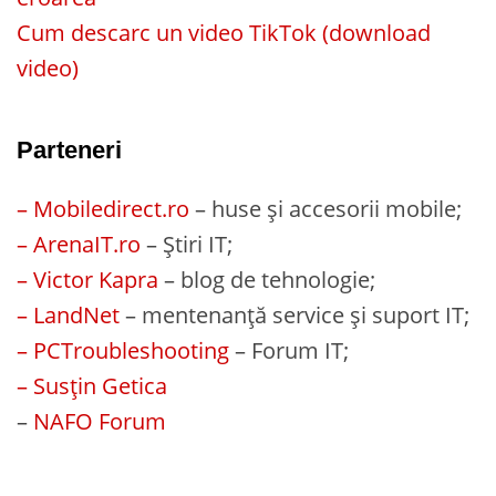
Cum descarc un video TikTok (download
video)
Parteneri
– Mobiledirect.ro
– huse și accesorii mobile;
– ArenaIT.ro
– Știri IT;
– Victor Kapra
– blog de tehnologie;
– LandNet
– mentenanță service și suport IT;
– PCTroubleshooting
– Forum IT;
– Susțin Getica
–
NAFO Forum