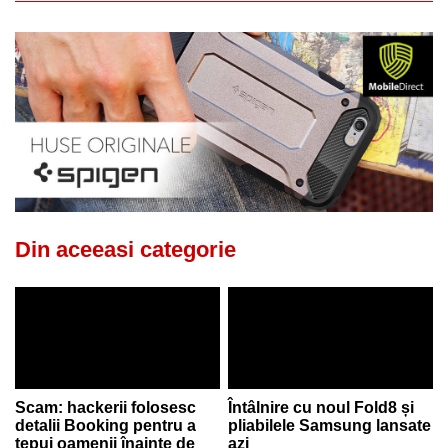
Din aceeasi categorie
Scam: hackerii folosesc
Întâlnire cu noul Fold8 și
detalii Booking pentru a
pliabilele Samsung lansate
țepui oamenii înainte de
azi