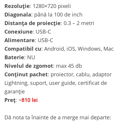
Rezoluție
: 1280×720 pixeli
Diagonala
: până la 100 de inch
Distanța de proiecție
: 0.3 – 2 metri
Conexiune
: USB-C
Alimentare
: USB-C
Compatibil cu
: Android, iOS, Windows, Mac
Baterie
: NU
Nivelul de zgomot
: max 45 db
Conținut pachet
: proiector, cablu, adaptor
Lightning, suport, user guide, certificat de
garanție
Preț
:
~810 lei
Dă nota ta înainte de a merge mai departe: