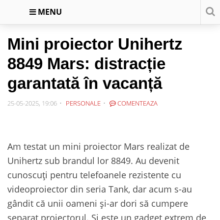
MENU
Mini proiector Unihertz
8849 Mars: distracție
garantată în vacanță
25-05-2025, 19:06
PERSONALE
COMENTEAZA
Am testat un mini proiector Mars realizat de
Unihertz sub brandul lor 8849. Au devenit
cunoscuți pentru telefoanele rezistente cu
videoproiector din seria Tank, dar acum s-au
gândit că unii oameni și-ar dori să cumpere
separat proiectorul. Și este un gadget extrem de