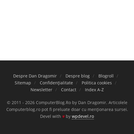
Despre Dan Dragomir
Despre blog
Blogroll
Sitemap
Confidențialitate
Politica cookies
Newsletter
Contact
Index A-Z
© 2011 - 2026 ComputerBlog.Ro by Dan Dragomir. Articolele
Computerblog.ro pot fi preluate doar cu menționarea sursei.
Devel with
♥
by
wpdevel.ro