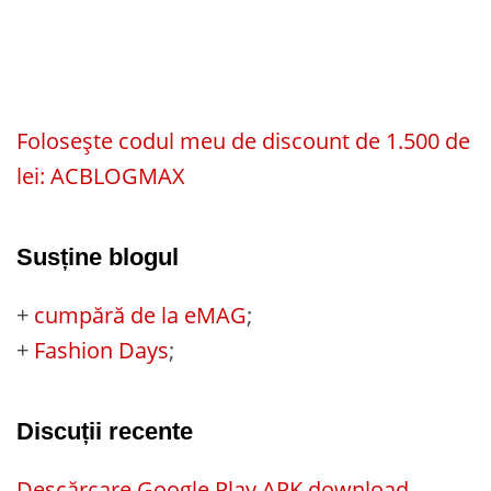
Folosește codul meu de discount de 1.500 de
lei: ACBLOGMAX
Susține blogul
+
cumpără de la eMAG
;
+
Fashion Days
;
Discuții recente
Descărcare Google Play APK download –