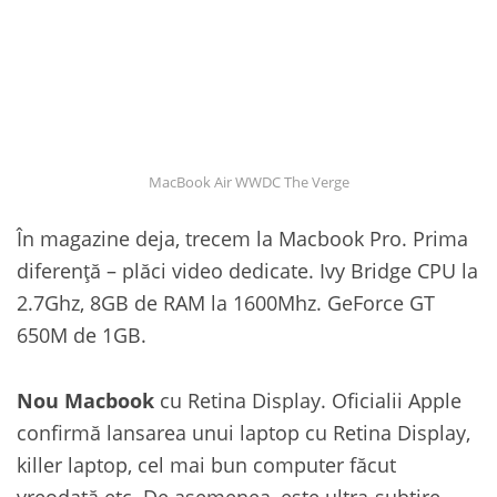
MacBook Air WWDC The Verge
În magazine deja, trecem la Macbook Pro. Prima
diferență – plăci video dedicate. Ivy Bridge CPU la
2.7Ghz, 8GB de RAM la 1600Mhz. GeForce GT
650M de 1GB.
Nou Macbook
cu Retina Display. Oficialii Apple
confirmă lansarea unui laptop cu Retina Display,
killer laptop, cel mai bun computer făcut
vreodată etc. De asemenea, este ultra-subțire –