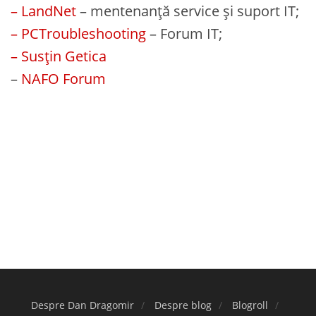
– LandNet
– mentenanță service și suport IT;
– PCTroubleshooting
– Forum IT;
– Susțin Getica
–
NAFO Forum
Despre Dan Dragomir
Despre blog
Blogroll