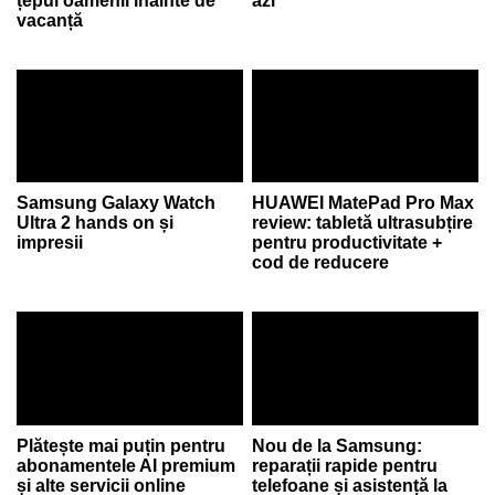
țepui oamenii înainte de
azi
vacanță
Samsung Galaxy Watch
HUAWEI MatePad Pro Max
Ultra 2 hands on și
review: tabletă ultrasubțire
impresii
pentru productivitate +
cod de reducere
Plătește mai puțin pentru
Nou de la Samsung:
abonamentele AI premium
reparații rapide pentru
și alte servicii online
telefoane și asistență la