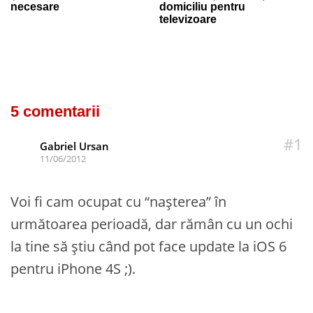
necesare
domiciliu pentru
televizoare
5 comentarii
#1
Gabriel Ursan
11/06/2012
Voi fi cam ocupat cu “naşterea” în
următoarea perioadă, dar rămân cu un ochi
la tine să ştiu când pot face update la iOS 6
pentru iPhone 4S ;).