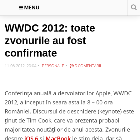
MENU
WWDC 2012: toate
zvonurile au fost
confirmate
11-06-2012, 20:04
PERSONALE
5 COMENTARII
Conferința anuală a dezvolatorilor Apple, WWDC
2012, a început în seara asta la 8 – 00 ora
României. Discursul de deschidere (keynote) este
ținut de Tim Cook, care va prezenta probabil
majoritatea noutăților de anul acesta. Zvonurile
despre
iOS 6
și
MacBook
le știm deja, dar să