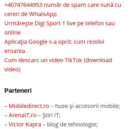
+40747644953 număr de spam care sună cu
cereri de WhatsApp
Urmărește Digi Sport 1 live pe telefon sau
online
Aplicația Google s-a oprit: cum rezolvi
eroarea
Cum descarc un video TikTok (download
video)
Parteneri
– Mobiledirect.ro
– huse și accesorii mobile;
– ArenaIT.ro
– Știri IT;
– Victor Kapra
– blog de tehnologie;