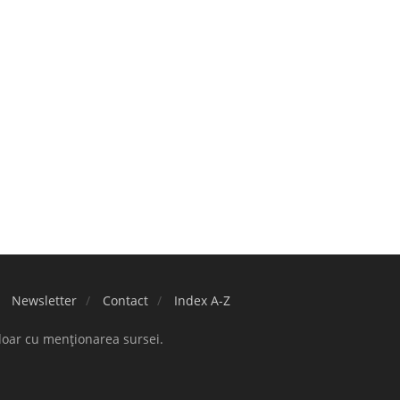
Newsletter
Contact
Index A-Z
doar cu menționarea sursei.