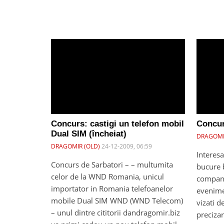
Concurs: castigi un telefon mobil
Concur
Dual SIM (încheiat)
DRAGOMI
DRAGOMIR (OLD)
24-12-2009, 06:59
Interesa
Concurs de Sarbatori – – multumita
bucure b
celor de la WND Romania, unicul
companii
importator in Romania telefoanelor
evenime
mobile Dual SIM WND (WND Telecom)
vizati d
– unul dintre cititorii dandragomir.biz
precizar