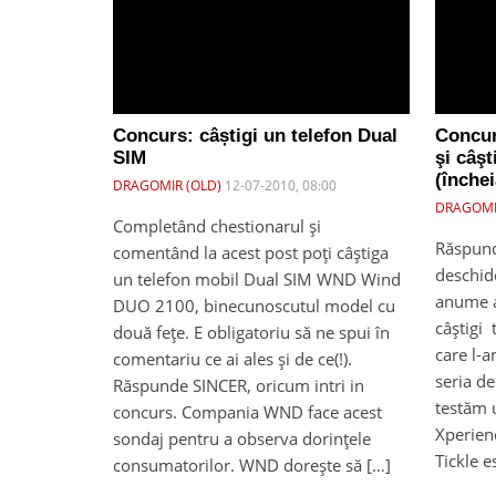
Concurs: câștigi un telefon Dual
Concur
SIM
şi câşt
(închei
DRAGOMIR (OLD)
12-07-2010, 08:00
DRAGOMI
Completând chestionarul și
Răspund
comentând la acest post poți câștiga
deschid
un telefon mobil Dual SIM WND Wind
anume ai
DUO 2100, binecunoscutul model cu
câştigi 
două fețe. E obligatoriu să ne spui în
care l-a
comentariu ce ai ales și de ce(!).
seria de
Răspunde SINCER, oricum intri in
testăm 
concurs. Compania WND face acest
Xperienc
sondaj pentru a observa dorințele
Tickle e
consumatorilor. WND dorește să […]