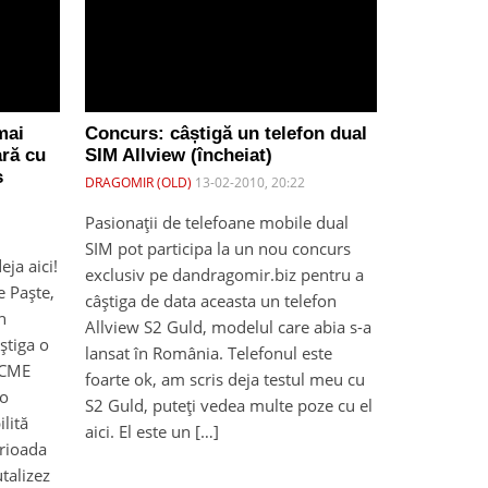
mai
Concurs: câștigă un telefon dual
ară cu
SIM Allview (încheiat)
s
DRAGOMIR (OLD)
13-02-2010, 20:22
Pasionații de telefoane mobile dual
SIM pot participa la un nou concurs
eja aici!
exclusiv pe dandragomir.biz pentru a
e Paște,
câștiga de data aceasta un telefon
n
Allview S2 Guld, modelul care abia s-a
âștiga o
lansat în România. Telefonul este
F3CME
foarte ok, am scris deja testul meu cu
 o
S2 Guld, puteți vedea multe poze cu el
ilită
aici. El este un […]
erioada
utalizez