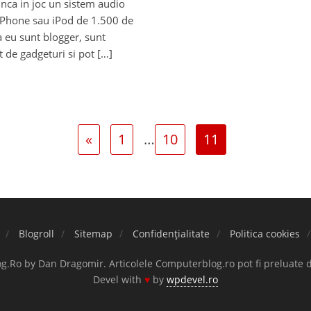
nca in joc un sistem audio
iPhone sau iPod de 1.500 de
a eu sunt blogger, sunt
 de gadgeturi si pot […]
«
1
…
10
11
Blogroll
Sitemap
Confidențialitate
Politica cookies
.Ro by Dan Dragomir. Articolele Computerblog.ro pot fi preluate 
Devel with
♥
by
wpdevel.ro