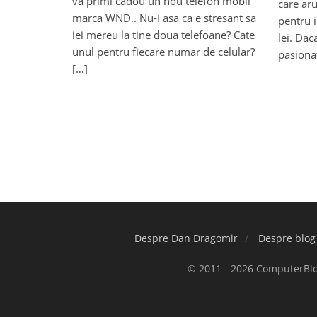
va primi cadou un nou telefon mobil
care aru
marca WND.. Nu-i asa ca e stresant sa
pentru 
iei mereu la tine doua telefoane? Cate
lei. Dac
unul pentru fiecare numar de celular?
pasionat
[…]
Despre Dan Dragomir
Despre blog
© 2011 - 2026 ComputerBlog