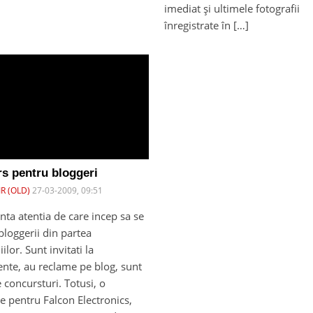
imediat și ultimele fotografii
înregistrate în […]
s pentru bloggeri
R (OLD)
27-03-2009, 09:51
nta atentia de care incep sa se
loggerii din partea
lor. Sunt invitati la
nte, au reclame pe blog, sunt
e concursturi. Totusi, o
e pentru Falcon Electronics,