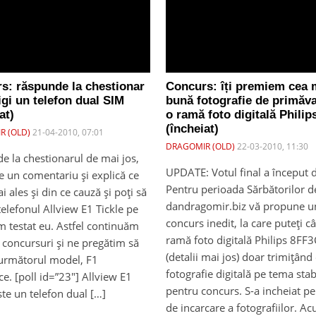
s: răspunde la chestionar
Concurs: îți premiem cea 
igi un telefon dual SIM
bună fotografie de primăv
at)
o ramă foto digitală Philip
(încheiat)
R (OLD)
21-04-2010, 07:01
DRAGOMIR (OLD)
22-03-2010, 11:30
e la chestionarul de mai jos,
UPDATE: Votul final a început d
e un comentariu şi explică ce
Pentru perioada Sărbătorilor d
 ales şi din ce cauză şi poţi să
dandragomir.biz vă propune u
telefonul Allview E1 Tickle pe
concurs inedit, la care puteți c
m testat eu. Astfel continuăm
ramă foto digitală Philips 8F
 concursuri şi ne pregătim să
(detalii mai jos) doar trimițând
următorul model, F1
fotografie digitală pe tema stab
e. [poll id=”23″] Allview E1
pentru concurs. S-a incheiat p
ste un telefon dual […]
de incarcare a fotografiilor. Ac