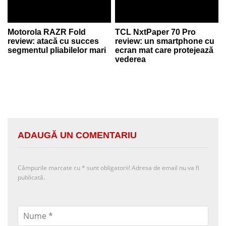
Motorola RAZR Fold
TCL NxtPaper 70 Pro
review: atacă cu succes
review: un smartphone cu
segmentul pliabilelor mari
ecran mat care protejează
vederea
ADAUGĂ UN COMENTARIU
Câmpurile marcate cu
*
sunt obligatorii! Adresa de email nu va fi
publicată.