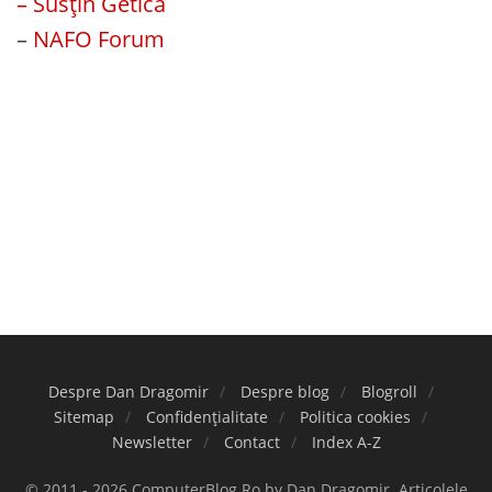
– Susțin Getica
–
NAFO Forum
Despre Dan Dragomir
Despre blog
Blogroll
Sitemap
Confidențialitate
Politica cookies
Newsletter
Contact
Index A-Z
© 2011 - 2026 ComputerBlog.Ro by Dan Dragomir. Articolele