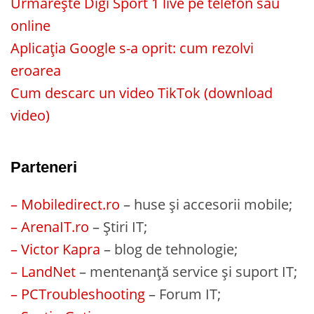
Urmărește Digi Sport 1 live pe telefon sau
online
Aplicația Google s-a oprit: cum rezolvi
eroarea
Cum descarc un video TikTok (download
video)
Parteneri
– Mobiledirect.ro
– huse și accesorii mobile;
– ArenaIT.ro
– Știri IT;
– Victor Kapra
– blog de tehnologie;
– LandNet
– mentenanță service și suport IT;
– PCTroubleshooting
– Forum IT;