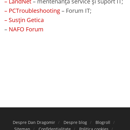
– LandNet
– mentenanță service și suport IT;
– PCTroubleshooting
– Forum IT;
– Susțin Getica
–
NAFO Forum
Despre Dan Dragomir
Despre blog
Blogroll
Sitemap
Confidențialitate
Politica cookies