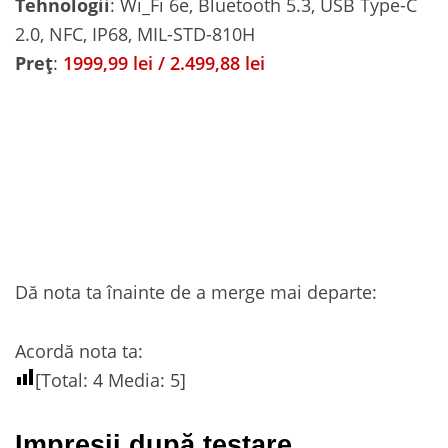
Tehnologii
: Wi_Fi 6e, Bluetooth 5.3, USB Type-C
2.0, NFC, IP68, MIL-STD-810H
Preț
:
1999,99 lei / 2.499,88 lei
Dă nota ta înainte de a merge mai departe:
Acordă nota ta:
[Total:
4
Media:
5
]
Impresii după testare