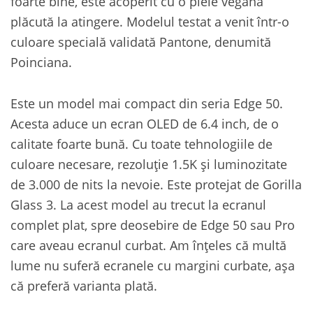
foarte bine, este acoperit cu o piele vegană
plăcută la atingere. Modelul testat a venit într-o
culoare specială validată Pantone, denumită
Poinciana.
Este un model mai compact din seria Edge 50.
Acesta aduce un ecran OLED de 6.4 inch, de o
calitate foarte bună. Cu toate tehnologiile de
culoare necesare, rezoluție 1.5K și luminozitate
de 3.000 de nits la nevoie. Este protejat de Gorilla
Glass 3. La acest model au trecut la ecranul
complet plat, spre deosebire de Edge 50 sau Pro
care aveau ecranul curbat. Am înțeles că multă
lume nu suferă ecranele cu margini curbate, așa
că preferă varianta plată.