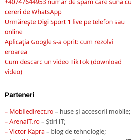
+40747644953 număr de spam care sună cu
cereri de WhatsApp
Urmărește Digi Sport 1 live pe telefon sau
online
Aplicația Google s-a oprit: cum rezolvi
eroarea
Cum descarc un video TikTok (download
video)
Parteneri
– Mobiledirect.ro
– huse și accesorii mobile;
– ArenaIT.ro
– Știri IT;
– Victor Kapra
– blog de tehnologie;