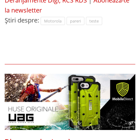
Deranjamente Digi, RCS RDS
|
Abonează-te
la newsletter
Știri despre:
Motorola
pareri
teste