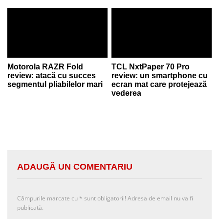
Motorola RAZR Fold
TCL NxtPaper 70 Pro
review: atacă cu succes
review: un smartphone cu
segmentul pliabilelor mari
ecran mat care protejează
vederea
ADAUGĂ UN COMENTARIU
Câmpurile marcate cu
*
sunt obligatorii! Adresa de email nu va fi
publicată.