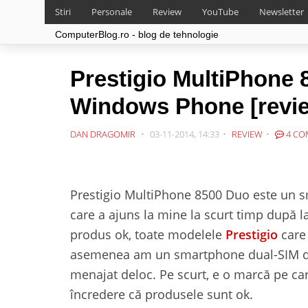
Stiri
Personale
Review
YouTube
Newsletter
ComputerBlog.ro - blog de tehnologie
Prestigio MultiPhone 
Windows Phone [revi
DAN DRAGOMIR
03-11-2014, 14:33
REVIEW
4 CO
Prestigio MultiPhone 8500 Duo este un
care a ajuns la mine la scurt timp după 
produs ok, toate modelele
Prestigio
care 
asemenea am un smartphone dual-SIM din
menajat deloc. Pe scurt, e o marcă pe c
încredere că produsele sunt ok.