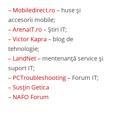
– Mobiledirect.ro
– huse și
accesorii mobile;
– ArenaIT.ro
– Știri IT;
– Victor Kapra
– blog de
tehnologie;
– LandNet
– mentenanță service și
suport IT;
– PCTroubleshooting
– Forum IT;
– Susțin Getica
–
NAFO Forum