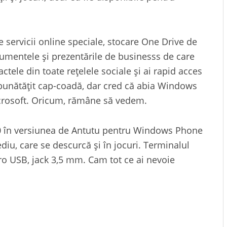
 servicii online speciale, stocare One Drive de
cumentele și prezentările de businesss de care
tele din toate rețelele sociale și ai rapid acces
mbunătățit cap-coadă, dar cred că abia Windows
icrosoft. Oricum, rămâne să vedem.
00 în versiunea de Antutu pentru Windows Phone
diu, care se descurcă și în jocuri. Terminalul
ro USB, jack 3,5 mm. Cam tot ce ai nevoie