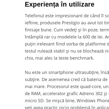
Experiența în utilizare
Telefonul este impresionant de când îl sc
ieftine, produsele Prestigio au avut tot 
finisaje bune. Cum vedeți și în poze, term
întâmplă rar cu modelele la 600 de lei. A
puțin irelevant fiind vorba de platforme 
testul rulează stabil și nu se blochează 
chix, mai ales la teste benchmark.
Nu este un smartphone ultrasubțire, însă
subțire. De asemenea cred că bateria de
mai mare. Procesorul este quad-core, u
de RAM, accelerator grafic Adreno 302 și 
micro SD. Se mișcă bine, Windows Phone 
veți avea practic nicio problemă în aplicaț