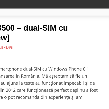
8500 – dual-SIM cu
ew]
MENTARII
 smartphone dual-SIM cu Windows Phone 8.1
lansarea în România. Mă așteptam să fie un
au ajuns la teste au funcționat impecabil și de
 2012 care funcționează perfect deși nu a fost
are o pot recomanda din experiență și am