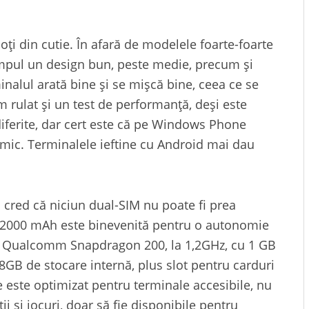
oți din cutie. În afară de modelele foarte-foarte
timpul un design bun, peste medie, precum și
inalul arată bine și se mișcă bine, ceea ce se
m rulat și un test de performanță, deși este
diferite, dar cert este că pe Windows Phone
nimic. Terminalele ieftine cu Android mai dau
 cred că niciun dual-SIM nu poate fi prea
 2000 mAh este binevenită pentru o autonomie
n Qualcomm Snapdragon 200, la 1,2GHz, cu 1 GB
8GB de stocare internă, plus slot pentru carduri
este optimizat pentru terminale accesibile, nu
ii și jocuri, doar să fie disponibile pentru