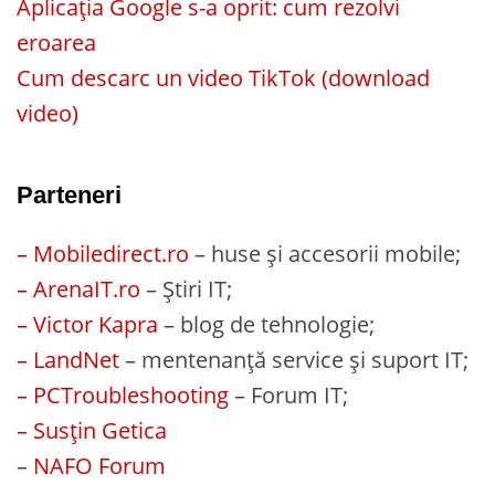
Aplicația Google s-a oprit: cum rezolvi
eroarea
Cum descarc un video TikTok (download
video)
Parteneri
– Mobiledirect.ro
– huse și accesorii mobile;
– ArenaIT.ro
– Știri IT;
– Victor Kapra
– blog de tehnologie;
– LandNet
– mentenanță service și suport IT;
– PCTroubleshooting
– Forum IT;
– Susțin Getica
–
NAFO Forum