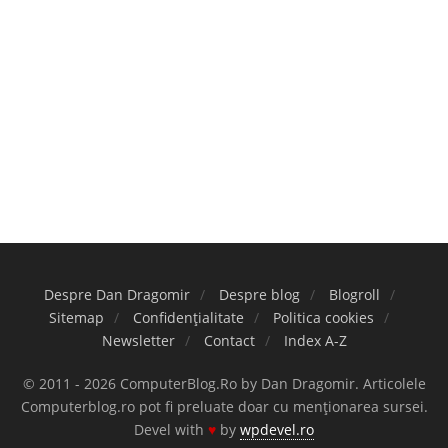
Despre Dan Dragomir
Despre blog
Blogroll
Sitemap
Confidențialitate
Politica cookies
Newsletter
Contact
Index A-Z
© 2011 - 2026 ComputerBlog.Ro by Dan Dragomir. Articolele
Computerblog.ro pot fi preluate doar cu menționarea sursei.
Devel with
♥
by
wpdevel.ro