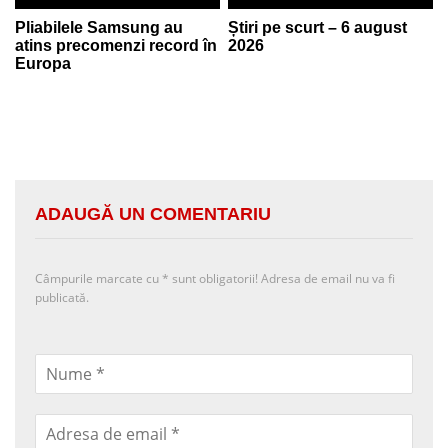
Pliabilele Samsung au
Știri pe scurt – 6 august
atins precomenzi record în
2026
Europa
ADAUGĂ UN COMENTARIU
Câmpurile marcate cu
*
sunt obligatorii! Adresa de email nu va fi
publicată.