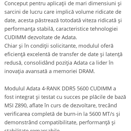
Conceput pentru aplicații de mari dimensiuni și
sarcini de lucru care implică volume ridicate de
date, acesta păstrează totodată viteza ridicată și
performanța stabilă, caracteristice tehnologiei
CUDIMM dezvoltate de Adata.
Chiar și în condiții solicitante, modulul oferă
eficiență excelentă de transfer de date și latență
redusă, consolidând poziția Adata ca lider în
inovația avansată a memoriei DRAM.
Modulul Adata 4-RANK DDR5 5600 CUDIMM a
fost integrat și testat cu succes pe plăcile de bază
MSI Z890, aflate în curs de dezvoltare, trecând
verificarea completă de burn-in la 5600 MT/s și
demonstrând compatibilitate, performanță și
stabilitate remarcabile.