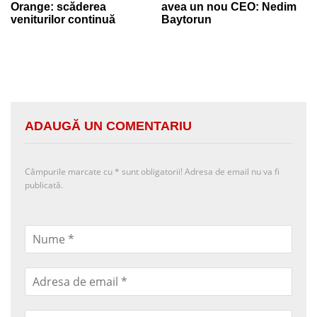
Orange: scăderea
avea un nou CEO: Nedim
veniturilor continuă
Baytorun
ADAUGĂ UN COMENTARIU
Câmpurile marcate cu
*
sunt obligatorii! Adresa de email nu va fi
publicată.