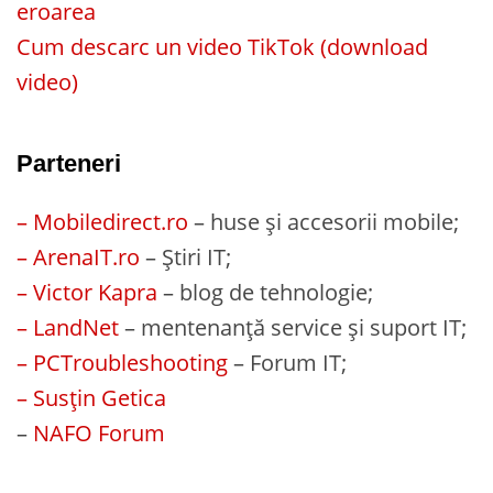
eroarea
Cum descarc un video TikTok (download
video)
Parteneri
– Mobiledirect.ro
– huse și accesorii mobile;
– ArenaIT.ro
– Știri IT;
– Victor Kapra
– blog de tehnologie;
– LandNet
– mentenanță service și suport IT;
– PCTroubleshooting
– Forum IT;
– Susțin Getica
–
NAFO Forum