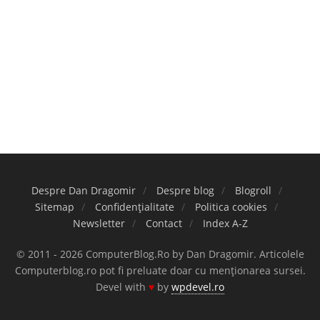
Despre Dan Dragomir
Despre blog
Blogroll
Sitemap
Confidențialitate
Politica cookies
Newsletter
Contact
Index A-Z
© 2011 - 2026 ComputerBlog.Ro by Dan Dragomir. Articolele
Computerblog.ro pot fi preluate doar cu menționarea sursei.
Devel with
♥
by
wpdevel.ro