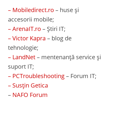
– Mobiledirect.ro
– huse și
accesorii mobile;
– ArenaIT.ro
– Știri IT;
– Victor Kapra
– blog de
tehnologie;
– LandNet
– mentenanță service și
suport IT;
– PCTroubleshooting
– Forum IT;
– Susțin Getica
–
NAFO Forum