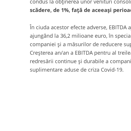
condus la obținerea unor venituri conso
scădere, de 1%, față de aceeași perioa
În ciuda acestor efecte adverse, EBITDA 
ajungând la 36,2 milioane euro, în specia
companiei și a măsurilor de reducere sup
Creșterea an/an a EBITDA pentru al treile
redresării continue și durabile a compani
suplimentare aduse de criza Covid-19.