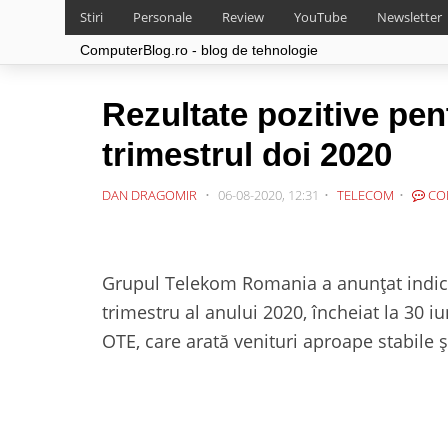
Stiri
Personale
Review
YouTube
Newsletter
ComputerBlog.ro - blog de tehnologie
Rezultate pozitive pe
trimestrul doi 2020
DAN DRAGOMIR
06-08-2020, 12:31
TELECOM
CO
Grupul Telekom Romania a anunțat indica
trimestru al anului 2020, încheiat la 30 
OTE, care arată venituri aproape stabile ș