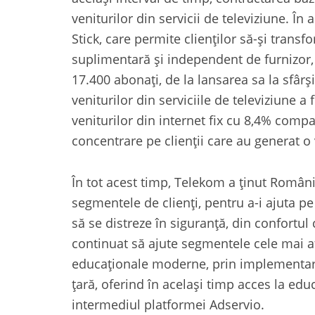
veniturilor din servicii de televiziune. Î
Stick, care permite clienților să-și transf
suplimentară și independent de furnizor,
17.400 abonați, de la lansarea sa la sfârș
veniturilor din serviciile de televiziune 
veniturilor din internet fix cu 8,4% compa
concentrare pe clienții care au generat 
În tot acest timp, Telekom a ținut Români
segmentele de clienți, pentru a-i ajuta p
să se distreze în siguranță, din confortul
continuat să ajute segmentele cele mai af
educaționale moderne, prin implementarea
țară, oferind în același timp acces la edu
intermediul platformei Adservio.