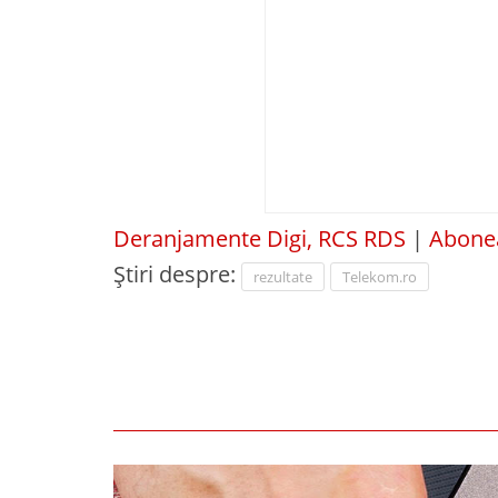
Deranjamente Digi, RCS RDS
|
Abonea
Știri despre:
rezultate
Telekom.ro