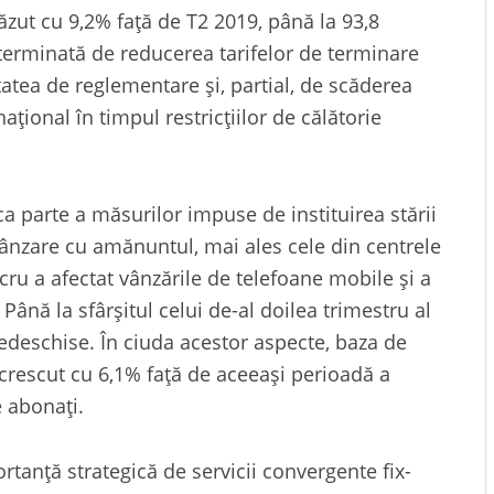
căzut cu 9,2% față de T2 2019, până la 93,8
terminată de reducerea tarifelor de terminare
atea de reglementare și, partial, de scăderea
național în timpul restricțiilor de călătorie
ca parte a măsurilor impuse de instituirea stării
ânzare cu amănuntul, mai ales cele din centrele
cru a afectat vânzările de telefoane mobile și a
. Până la sfârșitul celui de-al doilea trimestru al
redeschise. În ciuda acestor aspecte, baza de
 crescut cu 6,1% față de aceeași perioadă a
e abonați.
tanță strategică de servicii convergente fix-