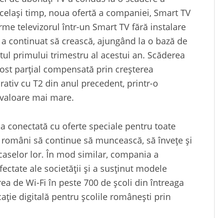
n același timp, noua ofertă a companiei, Smart TV
orme televizorul într-un Smart TV fără instalare
 a continuat să crească, ajungând la o bază de
itul primului trimestru al acestui an. Scăderea
a fost parțial compensată prin creșterea
rativ cu T2 din anul precedent, printr-o
o valoare mai mare.
a conectată cu oferte speciale pentru toate
e români să continue să muncească, să învețe și
 caselor lor. În mod similar, compania a
ectate ale societății și a susținut modele
 de Wi-Fi în peste 700 de școli din întreaga
cație digitală pentru școlile românești prin