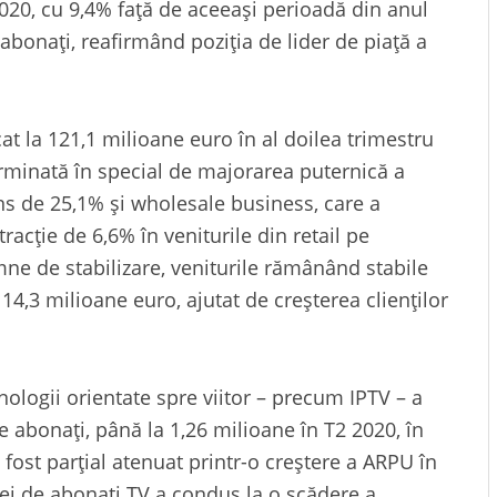
020, cu 9,4% față de aceeași perioadă din anul
bonați, reafirmând poziția de lider de piață a
icat la 121,1 milioane euro în al doilea trimestru
erminată în special de majorarea puternică a
s de 25,1% și wholesale business, care a
cție de 6,6% în veniturile din retail pe
mne de stabilizare, veniturile rămânând stabile
 14,3 milioane euro, ajutat de creșterea clienților
nologii orientate spre viitor – precum IPTV – a
 abonați, până la 1,26 milioane în T2 2020, în
 fost parțial atenuat printr-o creștere a ARPU în
zei de abonați TV a condus la o scădere a