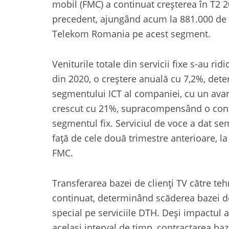
mobil (FMC) a continuat creșterea în T2 2
precedent, ajungând acum la 881.000 de a
Telekom Romania pe acest segment.
Veniturile totale din servicii fixe s-au rid
din 2020, o creștere anuală cu 7,2%, det
segmentului ICT al companiei, cu un avan
crescut cu 21%, supracompensând o contra
segmentul fix. Serviciul de voce a dat se
față de cele două trimestre anterioare, la
FMC.
Transferarea bazei de clienți TV către teh
continuat, determinând scăderea bazei de
special pe serviciile DTH. Deși impactul a
același interval de timp, contractarea ba