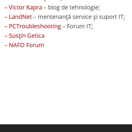
– Victor Kapra
– blog de tehnologie;
– LandNet
– mentenanță service și suport IT;
– PCTroubleshooting
– Forum IT;
– Susțin Getica
–
NAFO Forum