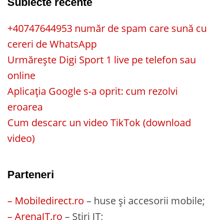
Subiecte recente
+40747644953 număr de spam care sună cu
cereri de WhatsApp
Urmărește Digi Sport 1 live pe telefon sau
online
Aplicația Google s-a oprit: cum rezolvi
eroarea
Cum descarc un video TikTok (download
video)
Parteneri
– Mobiledirect.ro
– huse și accesorii mobile;
– ArenaIT.ro
– Știri IT;